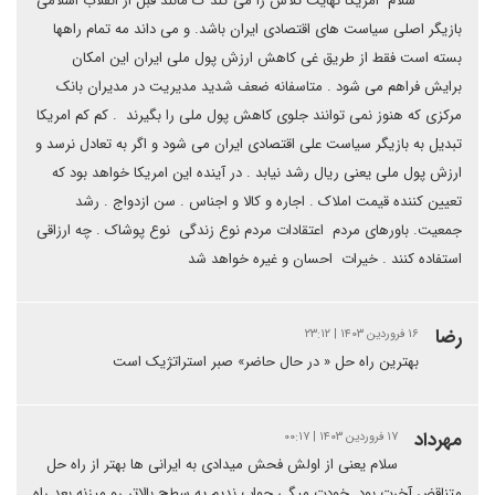
سلام ‌ امریکا نهایت تلاش را می کند ک مانند قبل از انقلاب اسلامی
بازیگر اصلی سیاست های اقتصادی ایران باشد. و می داند مه تمام راهها
بسته است فقط از طریق غی کاهش ارزش پول ملی ایران این امکان
برایش فراهم می شود . متاسفانه ضعف شدید مدیریت در مدیران بانک
مرکزی که هنوز نمی توانند جلوی کاهش پول ملی را بگیرند ‌ . کم کم امریکا
تبدیل به بازیگر سیاست علی اقتصادی ایران می شود و اگر به تعادل نرسد و
ارزش پول ملی یعنی ریال رشد نیابد . در آینده این امریکا خواهد بود که
تعیین کننده قیمت املاک . اجاره و کالا و اجناس . سن ازدواج . رشد
جمعیت. باورهای مردم ‌ اعتقادات مردم نوع زندگی ‌ نوع پوشاک . چه ارزاقی
استفاده کنند ‌. خیرات ‌ احسان و غیره خواهد شد ‌
رضا
۱۶ فروردین ۱۴۰۳ | ۲۳:۱۲
بهترین راه حل « در حال حاضر» صبر استراتژیک است
مهرداد
۱۷ فروردین ۱۴۰۳ | ۰۰:۱۷
سلام یعنی از اولش فحش میدادی به ایرانی ها بهتر از راه حل
متناقض آخرت بود. خودت میگی جواب ندیم یه سطح بالاتر رو میزنه بعد راه