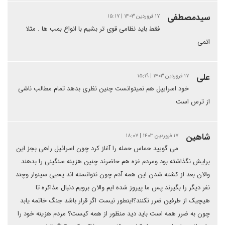
سیدمصطفی
۱۷ فروردین ۱۴۰۳ | ۱۵:۱۷
فقط باید نظامی قوی تر بشیم با انواع بمب ها . مثلا
اتمی
علی
۱۷ فروردین ۱۴۰۳ | ۱۵:۱۹
خود اسراییل هم نمیتوانست چنین نظری بدهد تمام مطالب ناشی
از ترس است
شاهین
۱۷ فروردین ۱۴۰۳ | ۱۸:۰۷
می گویید حماس حمله را آغاز کرد چون اسرائیل راهی بجز این
برایش نگذاشته بود ومردم غزه هم حاضرند چنین هزینه سنگینی را بدهند
والان بعد از کشته شدن این همه آدم چون نتوانسته اند یحیی سینوار وچند
نفر دیگر را بگیرند پس ما پیروز شده ایم والان برویم دنبال مذاکره تا
هیچیک از طرفین ضرر نکنند؟اینطور نیست اگر قرار باشد جنگ خاتمه یابد
چون به ضرر همه است باید دید منظور از همه کیست؟ مردم هزینه خود را