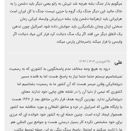
میگویم بذار جنگ بشه هرچه شد تیرش به زانو یعنی دیگر باید دشمن را به
خاک مالید این دیگر جنگ یک گروه یا حزبی نیست جنگ با کل ایران است
هرایرانی باید ازهرکجا دشمن وارد بشه دربرابرش وایساد ایرانی زمان
سختی ازدل وجان بایکدیگرن باید جوابش داده شود اسرائیل چون ندهی
یک اتفاق دیگر می افتد اگر یک سگ دنبالت کرد فرار کنی میاد دنبالت اگر
وایسی یا فرار میکند یاسرجاش پارس میکند
علی
۲۵ فروردین ۱۴۰۳ | ۱۶:۴۲
درود به هیچ وجه مخالف عدم پاسخگویی به کشوری که به رسمیت
نمیشناسیم نیستم حتما حتما نیاز به پاسخ هست اما به قاعده مسیر
دیپلماتیکی وقتی میسر هست که آن کشور ما به رسمیت بشناسیم اما
کشوری که نیمی از دنیا آن را در نقشه های چاپی خود ندارند معنای
دیپلماتیکی ندارد. بهترین گزینه هدف قرار دادن مناطق بعد از ۱۹۶۷ هست
یا پایگاه هایی که اسراییل در غزه و مناطق اشغالی و مورد مناقشه سه کشور
همجوار ایجاد کرده است. چنین حمله ای به کشور خود خوانده ای که مرزی
برای خود مشخص نکرده کار بسیار درستی هست و جوامع بین المللی هم
ما را تایید میکنند و احتمال پاسخ پینگ پنگی به این حمله توسط مکتب