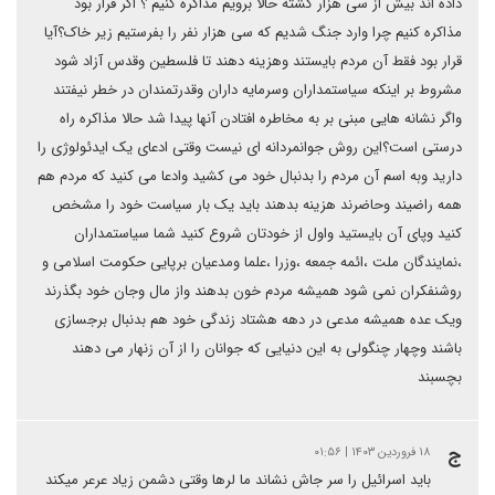
داده اند بیش از سی هزار کشته حالا برویم مذاکره کنیم ؟ اگر قرار بود
مذاکره کنیم چرا وارد جنگ شدیم که سی هزار نفر را بفرستیم زیر خاک؟آیا
قرار بود فقط آن مردم بایستند وهزینه دهند تا فلسطین وقدس آزاد شود
مشروط بر اینکه سیاستمداران وسرمایه داران وقدرتمندان در خطر نیفتند
واگر نشانه هایی مبنی بر به مخاطره افتادن آنها پیدا شد حالا مذاکره راه
درستی است؟این روش جوانمردانه ای نیست وقتی ادعای یک ایدئولوژی را
دارید وبه اسم آن مردم را بدنبال خود می کشید وادعا می کنید که مردم هم
همه راضیند وحاضرند هزینه بدهند باید یک بار سیاست خود را مشخص
کنید وپای آن بایستید واول از خودتان شروع کنید شما سیاستمداران
،نمایندگان ملت ،ائمه جمعه ،وزرا ،علما ومدعیان برپایی حکومت اسلامی و
روشنفکران نمی شود همیشه مردم خون بدهند واز مال وجان خود بگذرند
ویک عده همیشه مدعی در دهه هشتاد زندگی خود هم بدنبال برجسازی
باشند وچهار چنگولی به این دنیایی که جوانان را از آن زنهار می دهند
بچسبند
ج
۱۸ فروردین ۱۴۰۳ | ۰۱:۵۶
باید اسرائیل را سر جاش نشاند ما لرها وقتی دشمن زیاد عرعر میکند