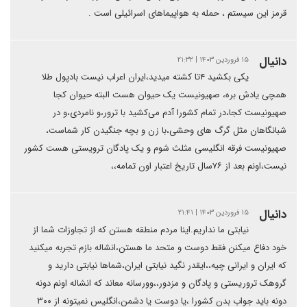
قرمز این سیستم ، حمله به هواپیماهای اسرائیلی است .
دانیال
۱۵ فروردین ۱۴۰۳ | ۲۱:۳۲
یکی بکشید ۴تا کشته میدید،ایران اعراب نیست بادپول طلا
همچی یادش بره، صهیونیست یک حیوان هست البته حیوان کجا
صهیونیست کجا،در تمام کشورا آدم می‌کشید با ترور،و نامردی،و در
شبانگاهان مثل گرگ های وحشی،با زن و بچه جنگیدن کار شماست،
صهیونیست فرقه انگلیسی مثلث شوم و یک پادگان ترویستی هست کشور
نیست،اونم بعد از ۷۶سال تاریخ اعتبار اون تمامه،،
دانیال
۱۵ فروردین ۱۴۰۳ | ۲۱:۴۱
نیابتی ما نداریم.اینا مردم منطقه هستن که از تجاوزات شما از
خود دفاع میکنن فقط دوست و متحد ما هستن،انشاله بازم تجربه میکنید
که ایران و ایرانی چیه،،ایقدر نگید نیابتی ایران،شماها نیابتی دارید و
گروهک تروریستی و پادگان و مزدور،،وورسانه معاند که انشاله اونم دونه
دونه باید جواب بدن کشورا ،یا دوست یا دشمن،انگلیس نمیتونه از ۳۰۰