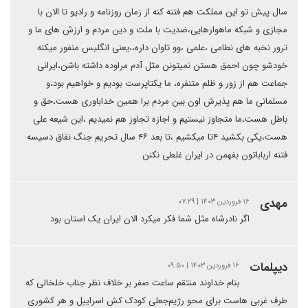
سال پیش تو این مملکت هم فتنه کنه از زمان روزنامه و رادیو تا الان با
مجازی و شبکه ماهوارهایی،ضدیت با ملت و دین مردم و ارزش های ما و
ترور نخبه های نطامی ،علمی ،وو تاوان داره،،یعنی انگلیس منفور میکنه
خودشو چون احمق هستن نمیتونن مثل آدم مراوده داشته باشن،ایرانی
جماعت هم از زور و ظلم متنفره، ما یکتاپرست بودیم و خواهیم بود،و
مسلمانی ما هم پذیرش اون بین مردم برا همین خداباوری هست،حق و
باطل هست،ما متجاوز نیستیم و اجازه تجاوز هم نمیدیم ،این شیعه علی
هست،یکی بکشید ۴تا میکشیم ،تا بعد ۴۶ سال تحریم جنگ نفاق دسیسه
فتنه ارباباتون بفهمن در ایران غلطی نکنن
مهدی
۱۶ فروردین ۱۴۰۳ | ۰۷:۲۹
اگر نادرشاه مثل شما فکر میکرد الان ایران یک استان بود
دیپلمات
۱۶ فروردین ۱۴۰۳ | ۰۹:۵۰
بنام خداوند منتقم ساعت صفر بر خلاف نظر جناب خلخالی که
طرف غربی هاست برای محو رژیم‌جعلی کودک کش اسراییل و هر کشوری