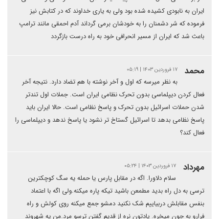
ایران به نابودی کشیده شده بود ولی به یاری خداوند که در کتابش نیز
فرموده که شر دشمنان را به خودشان برمی گرداند آدم احمقی مانند ترامپ
باعث شد که ایران از مسیر انحرافی خود به راه درست بازگردد
محمد
۱۷ فروردین ۱۴۰۳ | ۰۵:۱۹
به نظر میرسه که اول و آخر نوشته با هم تضاد دارد. نتیجه آخر
فعال کردن دیپلماسی بدون تحرک نظامی ایران است. جملات اول تندتر
شدن حملات اسرائیل بدون تحرک و پاسخ نظامی است. حالا ایران باید
پاسخ نظامی بدهد تا اسرائیل گستاخ تر نشود یا پاسخ ندهد و دیپلماسی را
فعال کند؟
مهرداد
۱۷ فروردین ۱۴۰۳ | ۰۵:۲۴
سلام دلاورا. اگه در مقابل پارس یا حمله یه سگ کوچکترین
ترسی به دل راه بدید مطمعن باشید تیکه پاره میکنه.ولی اگه با اعتماد
بنفس مقابلش دربیاییم شک نکنید دمشو جمع میکنه روی کولش و راه
فرارو به جون میخره. یادتون نره از قدیم گفتن ترسو مرد.من یه شهروند