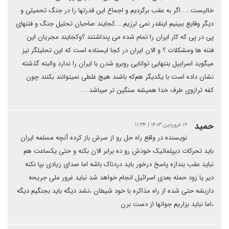
خالیست.....اگر به عقب برگردیم و اجماع این قدرتها را در جنگ تحمیلی و
دیگر وقایع ببینیم اینقدر نمی لرزیم....کجایند صاحبان تحلیل جنگ و‌ فتنهای
پی در پی که کار ایران را تمام شده می پنداشتند ؟و‌کجایند مجریان این
فتنه ها و‌مشکلات ؟ و‌ الان ایران در کجا ایستاده است که این تحلیلگر نیز
میگوید اسراییل بتنهایی توانایی روبرو شدن با ایران را ندارد و‌البته گذشته
نشان داده است با یکدیگر هم‌که باشند هیچ غلطی نمیتوانند بکنند چون
کفه ترازوی طرف خدا همیشه سنگین تر میباشد....
حمید
۱۷ فروردین ۱۴۰۳ | ۱۱:۳۴
نویسنده در واقع راه حل رو از سرش باز کرده آنچه مسلمه ایران
باید تحرکات دیپلماتیک خودش رو ده برابر الان بکنه و حتی یکساعت هم
نباید عقب بندازه پاسخ درخور باید دردناک باشه اما صدای زیادی بپا نکنه
دیر یا زود حمله بعدی اسرائیل انجام خواهد شد نباید غرور ملی جریحه
داربشه حتی شده از راه مذاکره با خود شیطان ،نشد دیگه باید بجنگیم دیگه
،اما نباید بزاریم جوانها از دست برن