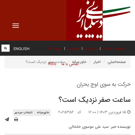
Toggle
vigation
صفحه نخست
درباره ما
عضویت
پیوند ها
ENGLISH
صفحه‌اصلی
اخبار
خاورمیانه
ساعت صفر نزدیک است؟
تماس با ما
RSS
حرکت به سوی اوج بحران
ساعت صفر نزدیک است؟
۱۵ فروردین ۱۴۰۳ | ۱۲:۰۰
کد : ۲۰۲۵۳۵۶
خاورمیانه
انتخاب سردبیر
نویسنده خبر:
سید علی موسوی خلخالی