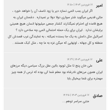
امیر
۱۷ فروردین ۱۴۰۳ | ۱۲:۵۰
اگر ایران بمب اتمی نسازد دیر یا زود تاسف آن را خواهد خورد ،
مثلی قدیمی میگوید شتر سواری دولا دولا بر نمیداره . دشمنان ایران به
هیچ قاعده ای احترام نمیگذارند کشتار جمعی میلیونها انسان هیچ همیتی
برایشان ندارد . ایران برای یک حمله احتمالی اتمی چه سلاحی دارد ؟
اسرائیل مثل داعش به یک جا بسنده نمیکنه ، به نمایندگی غرب قصدش کل
منطقه و کل جهانه ، اونهایی که میگن غزه به ما چه ، مثل کبک هستند .
علی
۱۷ فروردین ۱۴۰۳ | ۱۴:۲۹
علی خان پنج تا مثل توبود بااین عقل بزرگ سیاسی دیگه مرزهای
ایران همون مرزهای نادرشاه بود معلم شما کی بوده که ترس از همه چیز
مهمتره برای شما بیخیال بابا
صادق
۱۷ فروردین ۱۴۰۳ | ۱۴:۴۵
متنی سراسر توهم....