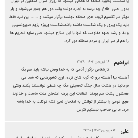
یا شکست بخورد،منطقه ما همانی میشود که روزی سران متفقین در تهران
بدون حتی اطلاع،چه برسه به اجازه دولت وقت،دوز هم جمع می‌شوند و بار
دیگر سر تقسیم ثروت های منطقه ،جلسه برگزار میکنند و ...... این نبرد فقط
باید یک پیروز و یک شکست داشته باشد،شکست پروژه رژیم صهیونسیتی
و بقا و رشد جبهه مقاومت،که تنها با این سلاح میشود حتی سایه تحریم ها
را هم از سر ایران و مردم منطقه دور کرد.
ابراهیم
۱۶ فروردین ۱۴۰۳ | ۲۲:۲۸
کارشناس بزگوار آدمی که به خدا وصل نباشه باید هم بگه
آهسته‌ بیا آهسته برو که گربه شاخ نزده. اون کشورهایی که شما می
فرمائید در هشت سال جنگ تحمیلی مگه چه غلطی توانستند بکنند وقتی
همشون پشت هم بودند. اتفاقات این برهه امتحان ملت ماست و خداوند
هیچ قومی را بیشتر از توانش به امتحان نمی کشه توکلت به خدا باشه
مرد، ما بی صاحب نیستیم نترس.
علی
۱۶ فروردین ۱۴۰۳ | ۲۲:۲۸