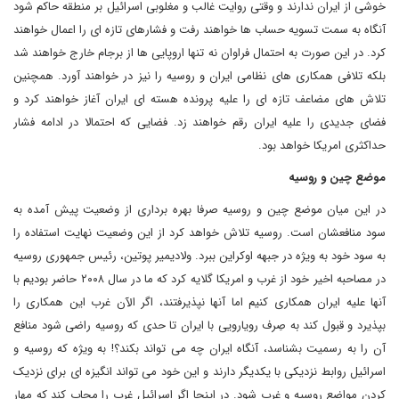
خوشی از ایران ندارند و وقتی روایت غالب و مغلوبی اسرائیل بر منطقه حاکم شود
آنگاه به سمت تسویه حساب ها خواهند رفت و فشارهای تازه ای را اعمال خواهند
کرد. در این صورت به احتمال فراوان نه تنها اروپایی ها از برجام خارج خواهند شد
بلکه تلافی همکاری های نظامی ایران و روسیه را نیز در خواهند آورد. همچنین
تلاش های مضاعف تازه ای را علیه پرونده هسته ای ایران آغاز خواهند کرد و
فضای جدیدی را علیه ایران رقم خواهند زد. فضایی که احتمالا در ادامه فشار
حداکثری امریکا خواهد بود.
موضع چین و روسیه
در این میان موضع چین و روسیه صرفا بهره برداری از وضعیت پیش آمده به
سود منافعشان است. روسیه تلاش خواهد کرد از این وضعیت نهایت استفاده را
به سود خود به ویژه در جبهه اوکراین ببرد. ولادیمیر پوتین، رئیس جمهوری روسیه
در مصاحبه اخیر خود از غرب و امریکا گلایه کرد که ما در سال ۲۰۰۸ حاضر بودیم با
آنها علیه ایران همکاری کنیم اما آنها نپذیرفتند، اگر الآن غرب این همکاری را
بپذیرد و قبول کند به صِرف رویارویی با ایران تا حدی که روسیه راضی شود منافع
آن را به رسمیت بشناسد، آنگاه ایران چه می تواند بکند؟! به ویژه که روسیه و
اسرائیل روابط نزدیکی با یکدیگر دارند و این خود می تواند انگیزه ای برای نزدیک
کردن مواضع روسیه و غرب شود. در اینجا اگر اسرائیل غرب را مجاب کند که مهار