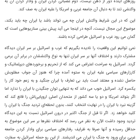
روزهای آینده دور از ذهن نیست، دوم عصبانی کردن ایران و وادار کردن آن به
واکنشی تند تا به دنبال آن جامعه غربی و امریکا را علیه ایران به صف کند.
این که در این شرایط واکنش ایران چه می تواند باشد یا ایران چه باید بکند،
موضوع این مجال نیست، آنچه در اینجا می آید پیش بینی سناریوهایی است که
گمان می رود غرب و اسرائیل طراحی کرده باشند.
نمی توانیم این واقعیت را نادیده بگیریم که غرب و اسرائیل بر سر ایران دیدگاه
مشترک دارند و اختلاف آنها بر سر ایران تنها به نوع واکنششان در برابر آن برمی
گردد. اسرائیل به صراحت اعتراض می کند که از تحریم و برخوردهای دیپلماتیک و
کارزارهای سیاسی علیه ایران به ستوه آمده چرا که هنوز آن جواب مطلوبش
حاصل نشده و معتقد است باید بی تعارف با ایران جنگید و به زعم خود کار را
یکسره کرد. اسرائیل خوب می داند که به تنهایی توان جنگیدن با ایران را ندارد اما
اگر بتواند امریکا و دو یا سه کشور از متحدان اصلی اروپایی‌اش را قانع کند که
گزینه نبرد با ایران را در نهایت انتخاب کنند، بدون لحظه‌ای تردید جنگ با ایران را
کلید خواهد زد. اگر تا قبل از جنگ اکتبر در درون اسرائیل نسبت به این دیدگاه
تردید وجود داشت الآن به نظر می رسد که اختلاف نظرها بر سر این موضوع به
حداقل رسیده و آنها صرفا به ظرایف رفتارهای سیاسی برای وادار کردن جامعه
غربی برای ورود به جنگ با ایران می اندیشند. از این رو حمله اسرائیل به سفارت