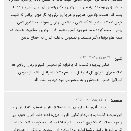
حلت نزدن بود؟؟؟؟ به نظر من بهترین عکس‌العمل ایران رونمایی از ده تا
بمب اتم هست ولا غیر. هرچی و هرجا رو بزنی یه تار موی ایرانی که شهید
کردن نمیشه. عضو باشگاه اتمی ها شدن بهترین جوابه. یه کشور اتمی
بهمون حمله کرده و ما هم باید اتمی بشیم. الان بهترین موقعیت هست که
همه هژومونها درگیر هستند و نمیتونن بر علیه ایران به اجماع برسن
علی
۱۷ فروردین ۱۴۰۳ | ۰۲:۴۴
خیلی پیچیده نیست که بخوایم تو مخیش کنیم و زمان زیادی هم
نمانده برای نابودی کل اسرائیل دنیا هم پشت اسرائیل باشه باز نابودی
اسرائیل قطعی هستش و به چشم خواهید دید به لطف الله ...
محمد
۱۷ فروردین ۱۴۰۳ | ۰۳:۵۱
جناب آقای خلخالی این شما اصلاح طلبان هستید که ایران را به
این مرحله کشاندید با برجام ننگین تان ، امروزه تمام ملت ایران خوب این
را فهمیده اند که کشوری که بمب اتم نداشته باشد محکوم به شکست است
اگر برنامه‌های امثال شما ادامه پیدا میکرد الان صنعت موشکی و هسته‌ای