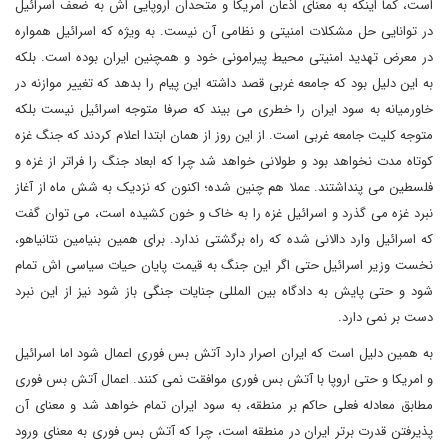
است، کما اینکه به معنای اذعان امریکا و متحدان اروپایی اش به ضعف اسرائیل
در توانایی حل مشکلات امنیتی و نظامی آن نیست. به ویژه که اسرائیل همواره
در معرض تهدید امنیتی محیط پیرامونی خود و همچنین ایران بوده است. بلکه
به این دلیل بود که جامعه غربی قصد داشته این پیام را بدهد که تغییر موازنه در
خاورمیانه به سود ایران را خطری می بیند که صرفا متوجه اسرائیل نیست بلکه
متوجه کلیت جامعه غربی است. از این روز از همان ابتدا اعلام کردند که جنگ غزه
کوتاه مدت نخواهد بود و طولانی خواهد شد چرا که ابعاد جنگ را فراتر از غزه و
فلسطین می پنداشتند. عملا هم چنین شده؛ اکنون که نزدیک به شش ماه از آغاز
نبرد غزه می گذرد و اسرائیل غزه را به خاک و خون کشیده است، می توان گفت
که اسرائیل وارد دالانی شده که راه برگشتی ندارد. برای همین بنیامین نتانیاهو،
نخست وزیر اسرائیل حتی اگر این جنگ به قیمت پایان حیات سیاسی اش تمام
شود و حتی پایش به دادگاه بین المللی جنایات جنگی باز شود نیز از این نبرد
دست بر نمی دارد.
به همین دلیل است که ایران اصرار دارد آتش بس فوری اعمال شود اما اسرائیل
و امریکا و حتی اروپا با آتش بس فوری موافقت نمی کنند. اعمال آتش بس فوری
مطابق معادله فعلی حاکم بر منطقه، به سود ایران تمام خواهد شد و معنای آن
پذیرفتن قدرت برتر ایران در منطقه است، چرا که آتش بس فوری به معنای ورود