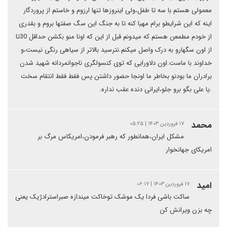
معمولی هستم با سه تا طفل،ولی اینروزها تنها ارزوم و خاستم از پروردگار
اینه که این شرایطو برام مهیا کنه تا به جنگ این سگ صفتها بروم و بقدری
از خودم مطمعن هستم که میدونم قبل از این که اونا منو بکشن حداقل 30تا
از اون سگهارو به درک واصل میکنم.نترسید بالاتر از سیاهی رنگی نیست،و
خداوند با ماست.اون دلاورایی که توی کنسولگری ناجوانمردانه شهید شدن
برادران ما بودنو بخاطر ما اونجا حضور داشتن.پس فقط فقط انتقام سخت
.یا علی بگو برو جلو،ایرانی دنده عقب نداره.
محمد
۱۷ فروردین ۱۴۰۳ | ۰۵:۲۵
مشکل ایران،همانطور که رهبر فرمودن،امریکاس مرگ بر
امریکای جهانخوار
امید
۱۷ فروردین ۱۴۰۳ | ۰۶:۱۷
ساکت باشی فردا یک موشک توخاکت میندازه صبراسترادژیک یعنی
چه بزن ویرانش کن