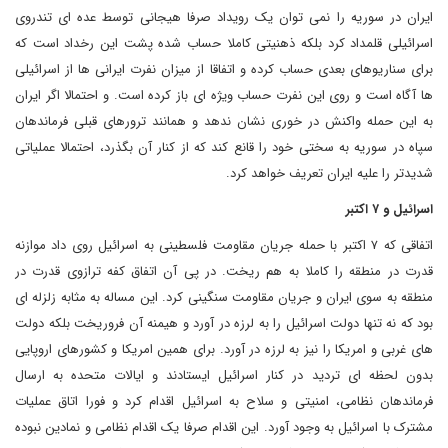
ایران در سوریه را نمی توان یک رویداد صرفا هیجانی توسط عده ای تندروی
اسرائیلی قلمداد کرد بلکه ذهنیتی کاملا حساب شده پشت این رخداد است که
برای سناریوهای بعدی حساب کرده و اتفاقا از میزان نفرت ایرانی ها از اسرائیلی
ها آگاه است و روی این نفرت حساب ویژه ای باز کرده است. و احتمالا اگر ایران
به این حمله واکنش در خوری نشان ندهد و همانند ترورهای قبلی فرماندهان
سپاه در سوریه به سختی خود را قانع کند که از کنار آن بگذرد، احتمالا عملیاتی
شدیدتر را علیه ایران تعریف خواهد کرد.
اسرائیل و ۷ اکتبر
اتفاقی که ۷ اکتبر با حمله جریان مقاومت فلسطینی به اسرائیل روی داد موازنه
قدرت در منطقه را کاملا به هم ریخت. در پی آن اتفاق کفه ترازوی قدرت در
منطقه به سوی ایران و جریان مقاومت سنگینی کرد. این مساله به مثابه زلزله ای
بود که نه تنها دولت اسرائیل را به لرزه در آورد و هیمنه آن فروریخت بلکه دولت
های غربی و امریکا را نیز به لرزه در آورد. برای همین امریکا و کشورهای اروپایی
بدون لحظه ای تردید در کنار اسرائیل ایستادند و ایالات متحده به ارسال
فرماندهان نظامی، امنیتی و سلاح به اسرائیل اقدام کرد و فورا اتاق عملیات
مشترک با اسرائیل به وجود آورد. این اقدام صرفا یک اقدام نظامی و نمادین نبوده