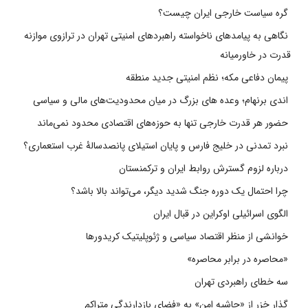
گره سیاست خارجی ایران چیست؟
نگاهی به پیامدهای ناخواسته راهبردهای امنیتی تهران در ترازوی موازنه
قدرت در خاورمیانه
پیمان دفاعی مکه؛ نظم امنیتی جدید منطقه
اندی برنهام؛ وعده های بزرگ در میان محدودیت‌های مالی و سیاسی
حضور هر قدرت خارجی تنها به حوزه‌های اقتصادی محدود نمی‌ماند
نبرد تمدنی در خلیج فارس و پایان استیلای پانصدسالۀ غرب استعماری؟
درباره لزوم گسترش روابط ایران و ترکمنستان
چرا احتمال یک دوره جنگ شدید دیگر، می‌تواند بالا باشد؟
الگوی اسرائیلی اوکراین در قبال ایران
خوانشی از منظر اقتصاد سیاسی و ژئوپلیتیک کریدورها
«محاصره در برابر محاصره»
سه خطای راهبردی تهران
گذار خزر از «حاشیه امن» به «فضای بازدارندگی متراکم