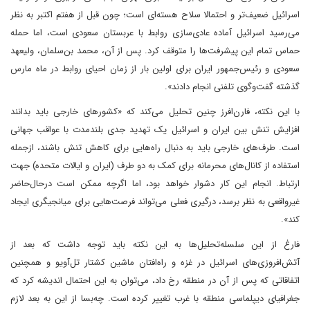
اسرائیل ضعیف‌تر و احتمالا سلاح هسته‌ای است؛ چون قبل از هفتم اکتبر به نظر
می‌رسید اسرائیل آماده عادی‌‌سازی روابط با عربستان سعودی است، اما حمله
حماس تمام این پیشرفت‌ها را متوقف کرد. پس از آن، محمد بن‌سلمان، ولیعهد
سعودی و رئیس‌جمهور ایران برای اولین بار از زمان احیای روابط در ماه مارس
گذشته گفت‌وگوی تلفنی انجام دادند».
با این نکته، فارن‌افرز چنین تحلیل می‌کند که «کشور‌های خارجی باید بدانند
افزایش تنش بین ایران و اسرائیل یک تهدید جدی بلندمدت با عواقب جهانی
است. طرف‌های خارجی باید به دنبال راه‌هایی برای کاهش تنش باشند، از‌جمله
استفاده از کانال‌های محرمانه برای کمک به دو طرف (ایران و ایالات متحده) جهت
ارتباط. انجام این کار دشوار خواهد بود، اما اگرچه ممکن است درحال‌حاضر
غیر‌واقعی به نظر برسد، درگیری فعلی می‌تواند فرصت‌هایی برای میانجیگری ایجاد
کند».
فارغ از این سلسله‌تحلیل‌ها به این نکته باید توجه داشت که بعد از
آتش‌افروزی‌های اسرائیل در غزه و راه‌افتان ماشین کشتار تل‌آویو و همچنین
اتفاقاتی که پس از آن در منطقه رخ داد، می‌توان به این احتمال اندیشه کرد که
جغرافیای دیپلماسی منطقه با غرب تغییر کرده است. چه‌بسا از این به بعد لازم