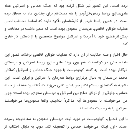
برده است، این تصور نیز شکل گرفته بود که جنگ حماس و اسرائیل عملا
عادی‌سازی روابط ریاض‌-‌تل‌‌آویو را هم دست‌کم برای چندین ماه به محاق برده
است. در همین راستا طیفی از کارشناسان تأکید دارند که اساسا مخاطب اصلی
عملیات طوفان الاقصی، عربستان سعودی بوده است که سعی داشت در معادلات و
پیش‌شرط‌های خود با آمریکا و اسرائیل موضوع فلسطین را از دستور کار خارج
کند.
حال اخبار واصله حکایت از آن دارد که عملیات طوفان الاقصی بر‌خلاف تصور این
طیف، حتی در کوتاه‌مدت هم روی روند عادی‌سازی روابط اسرائیل و عربستان
اثرگذار نبوده است. به گفته اکونومیست با وجود جنگ حماس و اسرائیل کماکان
محمد بن‌سلمان به دنبال برقراری روابط هم‌زمان با اسرائیل و ایران است. این
نشریه به گفته‌های بیستم اکتبر جو بایدن نقبی می‌زند که گفته بود «هدف از حمله
حماس، جلوگیری از توافق صلح بین اسرائیل و عربستان سعودی بوده است؛ چون
من می‌خواستم با سعودی‌ها [به مذاکره] بنشینم. واقعا سعودی‌ها می‌خواستند
اسرائیل را به رسمیت بشناسند».
با این تحلیل، اکونومیست در مورد نیات عربستان سعودی به سه نتیجه رسیده
است: «اول اینکه می‌خواهد حماس را تضعیف کند. دوم، به دنبال اجتناب از