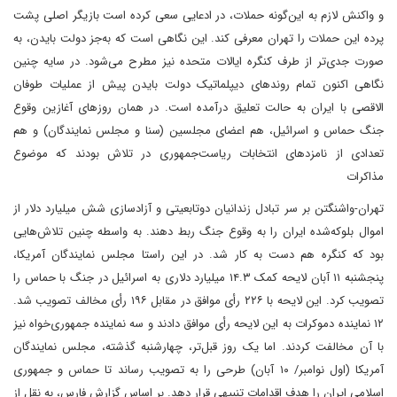
و واکنش لازم به این‌گونه حملات، در ادعایی سعی کرده است بازیگر اصلی پشت
پرده این حملات را تهران معرفی کند. این نگاهی است که به‌جز دولت بایدن، به
صورت جدی‌تر از طرف کنگره ایالات متحده نیز مطرح می‌شود. در سایه چنین
نگاهی اکنون تمام روندهای دیپلماتیک دولت بایدن پیش از عملیات طوفان
‌الاقصی با ایران به حالت تعلیق درآمده است. در همان روزهای آغازین وقوع
جنگ حماس و اسرائیل، هم اعضای مجلسین (سنا و مجلس نمایندگان) و هم
تعدادی از نامزدهای انتخابات ریاست‌جمهوری در تلاش بودند که موضوع
مذاکرات
تهران‌-واشنگتن بر سر تبادل زندانیان دوتابعیتی و آزادسازی شش میلیارد دلار از
اموال بلوکه‌شده ایران را به وقوع جنگ ربط دهند. به واسطه چنین تلاش‌هایی
بود که کنگره هم دست به کار شد. در این راستا مجلس نمایندگان آمریکا،
پنجشنبه ۱۱ آبان لایحه کمک ۱۴.۳ میلیارد دلاری به اسرائیل در جنگ با حماس را
تصویب کرد. این لایحه با ۲۲۶ رأی موافق در مقابل ۱۹۶ رأی مخالف تصویب شد.
۱۲ نماینده دموکرات به این لایحه رأی موافق دادند و سه نماینده جمهوری‌خواه نیز
با آن مخالفت کردند. اما یک روز قبل‌تر، چهارشنبه گذشته، مجلس نمایندگان
آمریکا (اول نوامبر/ ۱۰ آبان) طرحی را به تصویب رساند تا حماس و جمهوری
اسلامی ایران را هدف اقدامات تنبیهی قرار دهد. بر‌ اساس گزارش فارس، به نقل از