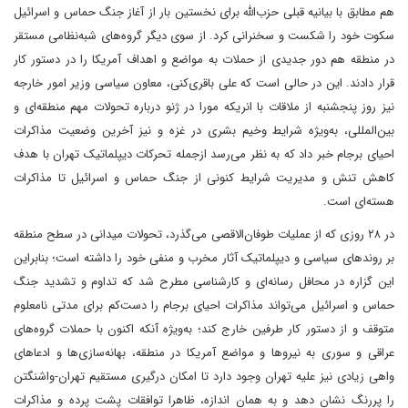
هم مطابق با بیانیه قبلی حزب‌الله برای نخستین بار از آغاز جنگ حماس و اسرائیل
سکوت خود را شکست و سخنرانی کرد. از سوی دیگر گروه‌های شبه‌نظامی مستقر
در منطقه هم دور جدیدی از حملات به مواضع و اهداف آمریکا را در دستور کار
قرار دادند. این در حالی است که علی باقری‌کنی، معاون سیاسی وزیر امور خارجه
نیز روز پنجشنبه از ملاقات با انریکه مورا در ژنو درباره تحولات مهم منطقه‌ای و
بین‌المللی، به‌ویژه شرایط وخیم بشری در غزه و نیز آخرین وضعیت مذاکرات
احیای برجام خبر داد که به نظر می‌رسد از‌جمله تحرکات دیپلماتیک تهران با هدف
کاهش تنش و مدیریت شرایط کنونی از جنگ حماس و اسرائیل تا مذاکرات
هسته‌ای است.
در ۲۸ روزی که از عملیات طوفان‌‌الاقصی می‌گذرد، تحولات میدانی در سطح منطقه
بر روندهای سیاسی و دیپلماتیک آثار مخرب و منفی خود را داشته است؛ بنابراین
این گزاره در محافل رسانه‌ای و کارشناسی مطرح شد که تداوم و تشدید جنگ
حماس و اسرائیل می‌تواند مذاکرات احیای برجام را دست‌کم برای مدتی نامعلوم
متوقف و از دستور کار طرفین خارج کند؛ به‌ویژه آنکه اکنون با حملات گروه‌های
عراقی و سوری به نیروها و مواضع آمریکا در منطقه، بهانه‌سازی‌ها و ادعاهای
واهی زیادی نیز علیه تهران وجود دارد تا امکان درگیری مستقیم تهران‌-‌واشنگتن
را پررنگ‌ نشان دهد و به همان اندازه، ظاهرا توافقات پشت پرده و مذاکرات