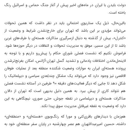
دولت بایدن با ایران در ماه‌های اخیر پیش ار آغاز جنگ حماس و اسرائیل رنگ
باخته است.
با‌این‌حال، ذیل یک سناریوی احتمالی باید در نظر داشت که همین تحولات
می‌تواند مؤیدی بر این باشد که تهران برای خارج‌نشدن شرایط و وضعیت از
«کنترل»، بیش از گذشته به دنبال ازسرگیری مذاکرات هسته‌ای با طرف‌های غربی
باشد تا از این مسیر، موفق به مدیریت تحولات و اتفاقات در دیگر حوزه‌ها شود.
فراموش نکنیم که نشست فصلی شورای حکام را پیش‌رو داریم و با توجه به
لاینحل‌ماندن اختلافات پادمانی و تشدید گسل تهران-‌آژانس، امکان بغرنج‌تر‌شدن
پرونده هسته‌ای ایران به موازات وضعیت شکننده منطقه بعد از عملیات طوفان
‌الاقصی نیز وجود دارد که می‌تواند یک مشکل چند‌بُعدی سیاسی و دیپلماتیک را
شکل دهد تا جایی که دیگر فعالیت‌های دقیقه ۹۰ طرفین در آستانه نشست فصلی
هم نتواند کاری از پیش ببرد. به ‌همین‌ دلیل بدیهی است که تهران از دالان
مذاکرات هسته‌ای و دیپلماسی در نقطه جوش، حتی صوری، نیم‌نگاهی به این
دارد که وضعیت به نقطه غیرقابل مدیریت سوق پیدا نکند.
هم‌‌زمان با دیدارهای باقری‌کنی و مورا که رنگ‌وبوی «هسته‌ای» و «منطقه‌ای»
داشته، حسین امیرعبداللهیان هم عصر چهارشنبه در پایان سفر منطقه‌ای خود به