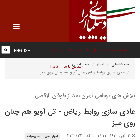
Toggle
vigation
صفحه نخست
درباره ما
عضویت
پیوند ها
ENGLISH
صفحه‌اصلی
اخبار
اخبار اصلی
تماس با ما
RSS
عادی سازی روابط ریاض - تل آویو هم چنان روی میز
تلاش های برجامی تهران بعد از طوفان الاقصی
عادی سازی روابط ریاض - تل آویو هم چنان
روی میز
۱۳ آبان ۱۴۰۲ | ۰۶:۰۰
کد : ۲۰۲۲۸۲۳
اخبار اصلی
خاورمیانه