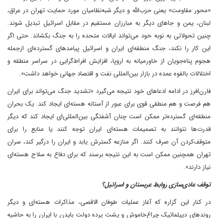
«محور مقاومت» یعنی حزب‌الله و دیگر شبه‌نظامیان مورد ‌حمایت تهران در عراق،
لبنان، یمن و جا‌های دیگر به مبارزان مستقیم در مقابل اسرائیل تبدیل شوند.
چنین تحولاتی به نوبه خود می‌تواند ایالات متحده را به جنگ بکشاند. حتی اگر
این کار را نکند، جنگ منطقه‌ای ایران و اسرائیل پیامد‌های گسترده‌ای از‌جمله
هجوم پناه‌جویان از خاورمیانه به اروپا، افزایش افراط‌گرایی در سراسر منطقه و
اختلالات بالقوه عمده در بازار بین‌المللی نفت و اقتصاد جهانی خواهد داشت».
فارن‌افرز در ادامه ادعاهای خود نتیجه می‌گیرد «تشدید جنگ می‌تواند برای ایران
هم فرصت و هم منطقی قوی برای عبور از آستانه هسته‌ای ایجاد کند. یک بحران
منطقه‌ای گسترده‌تر ممکن است چنان آشفتگی بین‌المللی‌ای ایجاد کند که دیگر
قدرت‌ها نتوانند به تصمیمات هسته‌ای ایران توجه کنند یا منابع را برای
متوقف‌کردن آن صرف کنند. اگر منازعه گسترش یابد و ایران را درگیر کند، سران
تهران همچنین ممکن است به این نتیجه برسند که برای دفاع به سلاح هسته‌ای
نیاز دارند».
توقف عادی‌سازی روابط عربستان و اسرائیل؟
در کنار این گزاره که آغاز عملیات طوفان الاقصی، مذاکرات هسته‌ای و دیگر
روندهای دیپلماتیک چراغ‌خاموش و پشت پرده دولت بایدن با ایران را به حاشیه