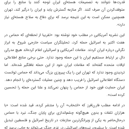
قدرت‌ها نتوانند به تصمیمات هسته‌ای ایران توجه کنند یا منابع را برای
متوقف‌کردن آن صرف کنند. اگر منازعه گسترش یابد و ایران را درگیر کند، تهران
همچنین ممکن است به این نتیجه برسد که برای دفاع به سلاح هسته‌ای نیاز
دارد».
این نشریه آمریکایی در مطلب خود نوشته بود: «تقریبا از لحظه‌ای که حماس در
هفت اکتبر به اسرائیل حمله کرد، تحلیلگران سیاست خارجی شروع به ابراز
نگرانی درباره ایران کردند. مقامات آمریکایی و اسرائیلی اعلام کرده‌اند هیچ مدرکی
دال بر ارتباط مستقیم ایران با این حمله وجود ندارد. حتی برخی منابع اطلاعاتی
ایالات متحده گفته‌اند که مقامات ایران خود از این حمله غافلگیر شده‌اند. اما
تردیدی وجود ندارد که تهران این را یک پیروزی بزرگ می‌داند که حماس توانست
دستگاه اطلاعاتی اسرائیل را فریب دهد و چنین عملیات گسترده‌ای را انجام دهد.
ایران حمایت قوی خود از حماس را پنهان نمی‌کند و علنا این حمله را تحسین
کرده است».
در ادامه مطلب فارن‌افرز که «انتخاب» آن را منتشر کرده، قید شده است: «با
هزاران تلفات و بدون هیچ‌گونه چشم‌اندازی برای پایان جنگ، نبرد با حماس
درحال‌حاضر به یکی از ویرانگرترین منازعات در تاریخ اسرائیل و فلسطین تبدیل
شده است. با پیشروی نیرو‌های اسرائیلی در غزه، جنگ می‌تواند به جایی برسد که