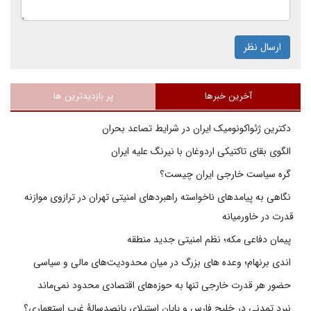
ارسال نظر
آخرین خبرها
پر بازدیدترین ها
دکترین ژئواکونومیک ایران در شرایط تصاعد بحران
الگوی بقای تاکتیکی اردوغان با نیرنگ علیه ایران
گره سیاست خارجی ایران چیست؟
نگاهی به پیامدهای ناخواسته راهبردهای امنیتی تهران در ترازوی موازنه
قدرت در خاورمیانه
پیمان دفاعی مکه؛ نظم امنیتی جدید منطقه
اندی برنهام؛ وعده های بزرگ در میان محدودیت‌های مالی و سیاسی
حضور هر قدرت خارجی تنها به حوزه‌های اقتصادی محدود نمی‌ماند
نبرد تمدنی در خلیج فارس و پایان استیلای پانصدسالۀ غرب استعماری؟