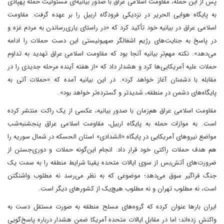
پس از این حمله، مقاومت اسلامی عراق با صدور بیانیه‌ای مسئولیت حمله پهپادی
به پایگاه هوایی الحریر در نزدیکی فرودگاه اربیل را بر‌ عهده گرفت. مقاومت
اسلامی عراق در بیانیه خود تأکید کرد که «در راستای یاری‌رساندن به مردم غزه و
در پاسخ به جنایت‌های رژیم اشغالگر صهیونیستی این دست حملات را ادامه
می‌دهد». نکته مهم‌‌تر بیانیه آنجا بود که مقاومت اسلامی عراق تهدید به تداوم
حملات علیه آمریکایی‌ها کرد و هشدار داد که «از هفته آینده مرحله جدیدی را در
مقابله با دشمنان آغاز خواهد کرد». در این بیانیه آمده که «حملات آتی به
پایگاه‌های دشمن در منطقه، شدیدتر و گسترده‌تر خواهد بود».
مقاومت اسلامی عراق هم‌زمان با صدور بیانیه، عکسی از یک راکت منتشر کرده
است. به موازات حمله به پایگاه اربیل، مقاومت اسلامی عراق پنجشنبه‌شب
مواضع نیروهای آمریکایی در پایگاه «الشدادی» استان الحسکه در شمال سوریه را
هم هدف حملات راکتی خود قرار داد. انجام این‌گونه حملات و دوری‌جستن از
ضرورت‌های آتش‌‌بس از سوی ایالات متحده یقینا شرایط منطقه را به سمت یک
جنگ فراگیر سوق می‌دهد؛ موضوعی که به نظر می‌رسد نه مطلوب واشنگتن
است، نه مطلوب تهران و نه مطلوب هیچ‌یک از کشورهای دیگر است.
ایران بارها عنوان کرده که گروه‌های مسلح منطقه به صورت مستقل دست به
واکنش زده‌اند؛ اما در مقابل ایالات متحده آمریکا ضمن هشدار درباره پاسخ‌گویی