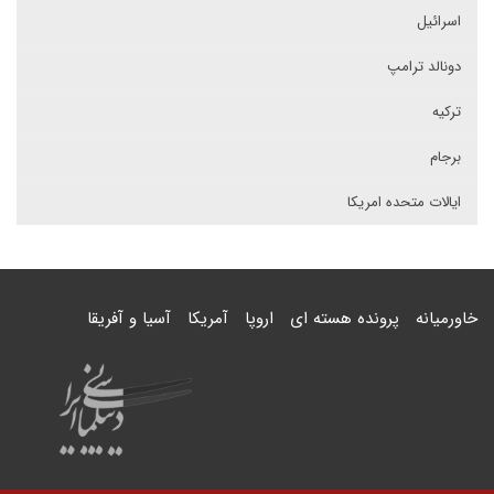
اسرائیل
دونالد ترامپ
ترکیه
برجام
ایالات متحده امریکا
خاورمیانه
پرونده هسته ای
اروپا
آمریکا
آسیا و آفریقا