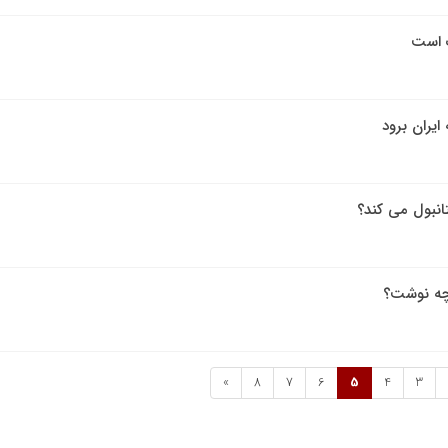
ب است
 ایران برود
تانبول می کند؟
 چه نوشت؟
»
8
7
6
5
4
3