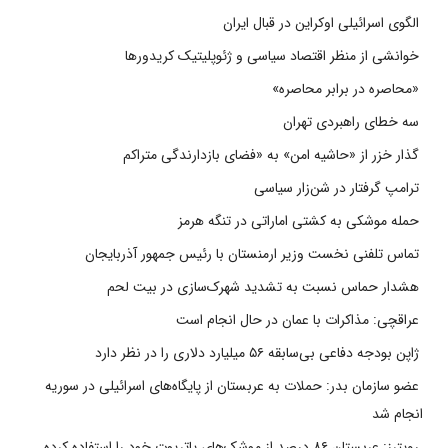
الگوی اسرائیلی اوکراین در قبال ایران
خوانشی از منظر اقتصاد سیاسی و ژئوپلیتیک کریدورها
«محاصره در برابر محاصره»
سه خطای راهبردی تهران
گذار خزر از «حاشیه امن» به «فضای بازدارندگی متراکم
ترامپ گرفتار در شن‌زار سیاسی
حمله موشکی به کشتی اماراتی در تنگه هرمز
تماس تلفنی نخست وزیر ارمنستان با رئیس جمهور آذربایجان
هشدار حماس نسبت به تشدید شهرک‌سازی در بیت‌ لحم
عراقچی: مذاکرات با عمان در حال انجام است
ژاپن بودجه دفاعی بی‌سابقه ۵۶ میلیارد دلاری را در نظر دارد
عضو سازمان بدر: حملات به عربستان از پایگاه‌های اسرائیلی در سوریه
انجام شد
رویترز: عربستان ۸۶ درصد از موشک‌های پاتریوت خود را استفاده کرده