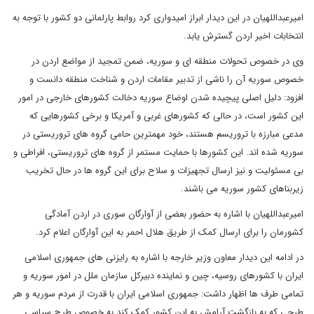
امیرعبداللهیان در این دیدار ابراز امیدواری کرد روابط پارلمانی دو کشور با توجه به
انتخابات اخیر اردن گسترش یابد.
وی در خصوص تحولات منطقه ای و سوریه، ضمن تمجید از مواضع اردن در
خصوص سوریه آن را ناشی از تدبیر مقامات اردن و شناخت منطقه دانست و
افزود: دلیل اصلی پیچیده شدن اوضاع سوریه دخالت کشورهای خارجی در امور
این کشور است، در حالی که کشورهای غربی و آمریکا و برخی کشورهایی که
مدعی مبارزه با تروریسم هستند، خود مهمترین حامی گروه های تروریستی در
سوریه شده اند. این کشورها با حمایت مستمر از گروه های تروریستی، افراطی و
بی مسئولیت و نیز ارسال تجهیزات و سلاح برای این گروه ها در حال تخریب
زیربناهای کشور سوریه می باشند.
امیرعبداللهیان با اشاره به حضور بعضی از آوارگان سوری در اردن آمادگی
کشورمان را برای ارسال کمک از طریق هلال احمر به این آوارگان اعلام کرد.
در ادامه این دیدار معاون وزیر خارجه با اشاره به رایزنی های جمهوری اسلامی
ایران با کشورهای روسیه، چین و نماینده دبیرکل سازمان ملل در امور سوریه و
تمامی طرف ها اظهار داشت: جمهوری اسلامی ایران با قدرت از مردم سوریه و هر
طرحی که به بازگشت آرامش به این کشور کمک کند به خصوص طرح سیاسی