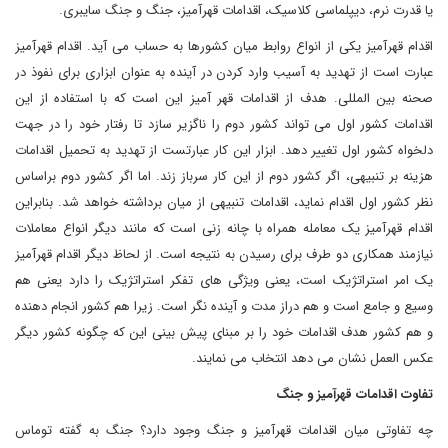
یا قدرت نرم، دیپلماسی کلاسیک، اقدامات قهرآمیز، جنگ و جنگ سایبری
.
اقدام قهرآمیز یکی از انواع روابط میان کشورها به حساب می آید. اقدام قهرآمیز
عبارت است از تهدید به آسیب وارد کردن در آینده به عنوان ابزاری برای نفوذ در
صحنه بین المللی. هدف از اقدامات قهر آمیز این است که با استفاده از این
اقدامات کشور اول می تواند کشور دوم را ناگزیر سازد تا رفتار خود را در جهت
دلخواه کشور اول تغییر دهد. ابزار این کار عبارتست از تهدید به تحمیل اقدامات
هزینه بر تنبیهی، اگر کشور دوم از این کار سرباز زند. اما اگر کشور دوم براساس
نظر کشور اول اقدام نماید، اقدامات تنبیهی از میان برداشته خواهد شد. بنابراین
اقدام قهرآمیز یک معامله همراه با چانه زنی است که مانند دیگر انواع معاملات
نیازمند همکاری دو طرف برای رسیدن به نتیجه است. از لحاظ دیگر اقدام قهرآمیز
یک امر استراتژیک است، یعنی ویژگی های تفکر استراتژیک را دارد یعنی هم
وسیع و جامع است و هم دراز مدت و آینده نگر است. زیرا هم کشور انجام دهنده
و هم کشور هدف اقدامات خود را بر مبنای پیش بینی این که چگونه کشور دیگر
عکس العمل نشان می دهد انتخاب می نمایند
.
تفاوت اقدامات قهرآمیز و جنگ
چه تفاوتی میان اقدامات قهرآمیز و جنگ وجود دارد؟ جنگ به گفته توماس