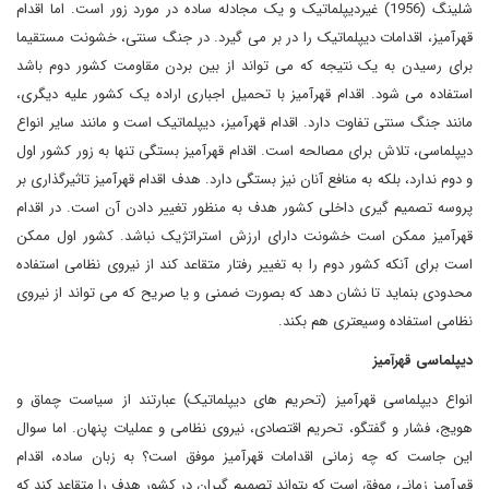
شلینگ (1956) غیردیپلماتیک و یک مجادله ساده در مورد زور است. اما اقدام
قهرآمیز، اقدامات دیپلماتیک را در بر می گیرد. در جنگ سنتی، خشونت مستقیما
برای رسیدن به یک نتیجه که می تواند از بین بردن مقاومت کشور دوم باشد
استفاده می شود. اقدام قهرآمیز با تحمیل اجباری اراده یک کشور علیه دیگری،
مانند جنگ سنتی تفاوت دارد. اقدام قهرآمیز، دیپلماتیک است و مانند سایر انواع
دیپلماسی، تلاش برای مصالحه است. اقدام قهرآمیز بستگی تنها به زور کشور اول
و دوم ندارد، بلکه به منافع آنان نیز بستگی دارد. هدف اقدام قهرآمیز تاثیرگذاری بر
پروسه تصمیم گیری داخلی کشور هدف به منظور تغییر دادن آن است. در اقدام
قهرآمیز ممکن است خشونت دارای ارزش استراتژیک نباشد. کشور اول ممکن
است برای آنکه کشور دوم را به تغییر رفتار متقاعد کند از نیروی نظامی استفاده
محدودی بنماید تا نشان دهد که بصورت ضمنی و یا صریح که می تواند از نیروی
نظامی استفاده وسیعتری هم بکند
.
دیپلماسی قهرآمیز
انواع دیپلماسی قهرآمیز (تحریم های دیپلماتیک) عبارتند از سیاست چماق و
هویج، فشار و گفتگو، تحریم اقتصادی، نیروی نظامی و عملیات پنهان. اما سوال
این جاست که چه زمانی اقدامات قهرآمیز موفق است؟ به زبان ساده، اقدام
قهرآمیز زمانی موفق است که بتواند تصمیم گیران در کشور هدف را متقاعد کند که