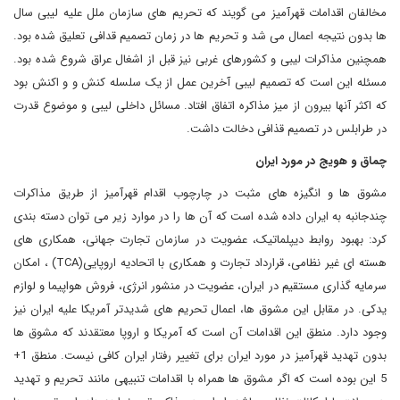
مخالفان اقدامات قهرآمیز می گویند که تحریم های سازمان ملل علیه لیبی سال
ها بدون نتیجه اعمال می شد و تحریم ها در زمان تصمیم قدافی تعلیق شده بود.
همچنین مذاکرات لیبی و کشورهای غربی نیز قبل از اشغال عراق شروع شده بود.
مسئله این است که تصمیم لیبی آخرین عمل از یک سلسله کنش و و اکنش بود
که اکثر آنها بیرون از میز مذاکره اتفاق افتاد. مسائل داخلی لیبی و موضوع قدرت
در طرابلس در تصمیم قذافی دخالت داشت
.
چماق و هویج در مورد ایران
مشوق ها و انگیزه های مثبت در چارچوب اقدام قهرآمیز از طریق مذاکرات
چندجانبه به ایران داده شده است که آن ها را در موارد زیر می توان دسته بندی
کرد: بهبود روابط دیپلماتیک، عضویت در سازمان تجارت جهانی، همکاری های
هسته ای غیر نظامی، قرارداد تجارت و همکاری با اتحادیه اروپایی
(TCA)
، امکان
سرمایه گذاری مستقیم در ایران، عضویت در منشور انرژی، فروش هواپیما و لوازم
یدکی. در مقابل این مشوق ها، اعمال تحریم های شدیدتر آمریکا علیه ایران نیز
وجود دارد. منطق این اقدامات آن است که آمریکا و اروپا معتقدند که مشوق ها
بدون تهدید قهرآمیز در مورد ایران برای تغییر رفتار ایران کافی نیست. منطق 1+
5 این بوده است که اگر مشوق ها همراه با اقدامات تنبیهی مانند تحریم و تهدید