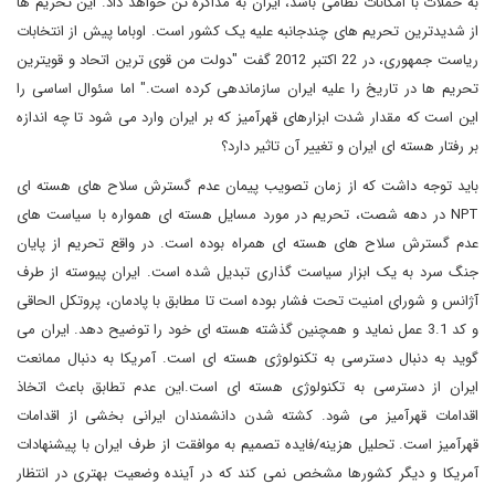
به حملات با امکانات نظامی باشد، ایران به مذاکره تن خواهد داد. این تحریم ها
از شدیدترین تحریم های چندجانبه علیه یک کشور است. اوباما پیش از انتخابات
ریاست جمهوری، در 22 اکتبر 2012 گفت "دولت من قوی ترین اتحاد و قویترین
تحریم ها در تاریخ را علیه ایران سازماندهی کرده است." اما سئوال اساسی را
این است که مقدار شدت ابزارهای قهرآمیز که بر ایران وارد می شود تا چه اندازه
بر رفتار هسته ای ایران و تغییر آن تاثیر دارد؟
باید توجه داشت که از زمان تصویب پیمان عدم گسترش سلاح های هسته ای
NPT
در دهه شصت، تحریم در مورد مسایل هسته ای همواره با سیاست های
عدم گسترش سلاح های هسته ای همراه بوده است. در واقع تحریم از پایان
جنگ سرد به یک ابزار سیاست گذاری تبدیل شده است
.
ایران پیوسته از طرف
آژانس و شورای امنیت تحت فشار بوده است تا مطابق با پادمان، پروتکل الحاقی
و کد 3.1 عمل نماید و همچنین گذشته هسته ای خود را توضیح دهد. ایران می
گوید به دنبال دسترسی به تکنولوژی هسته ای است. آمریکا به دنبال ممانعت
ایران از دسترسی به تکنولوژی هسته ای است.این عدم تطابق باعث اتخاذ
اقدامات قهرآمیز می شود. کشته شدن دانشمندان ایرانی بخشی از اقدامات
قهرآمیز است. تحلیل هزینه/فایده تصمیم به موافقت از طرف ایران با پیشنهادات
آمریکا و دیگر کشورها مشخص نمی کند که در آینده وضعیت بهتری در انتظار