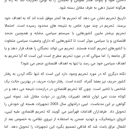
داخلی شود و بتواند افکار عمومی و نخبگان را به نوعی تحریک کند که راه بر
هرگونه امتیاز دهی به طرف مقابل بسته شود
.
تاریخ تحریم نشان می دهد که تحریم ها کمتر موفق شده اند که به اهداف خود
برسند. تحریم در چند مورد خاص به نتیجه های محدود رسیده است. احتمالا
تحریم بیشتر مابین کشورهایی با سیستم سیاسی مشابه و همچنین متحد
اقتصادی و یا سیاسی موثر است تا کشورهایی که دارای وضعیت سیاسی متفاوت
با کشورهای تحریم کننده هستند. تحریم می تواند نخبگان را هدف قرار دهد و یا
کل جامعه را. اما سوالی که در مورد تحریم مطرح است این است که آیا تحریم به
اهداف سیاسی خود می رسد یا تنها به اهداف اقتصادی منجر می شود؟
نکته دیگری که در مورد تحریم وجود دارد این است که تنها نگاه کردن به رفتار
کشور حریف نیز بعضا گمراه کننده است. رفتار دولت حریف در بهترین حالت یک
شاخص با تاخیر است. چون کلا تحریم اقتصادی در درازمدت نتیجه می دهد و در
کوتاه مدت نمی توان شاهد تغییرات رفتاری در دولت مقابل شد. نمونه لیبی
گواهی بر این مدعاست. لیبی درانتهای سال 2003 تجهیزات هسته ای خودش را
تحویل داد. طرفداران اقدامات قهرآمیز می گویند که تحریم اقتصادی علیه لیبی،
انزوای دیپلماتیک، و تهدید ضمنی به استفاده از نیروی نظامی به خصوص بعد از
اشغال عراق باعث شد که قذافی تصمیم بگیرد این تجهیزات را تحویل دهد. اما