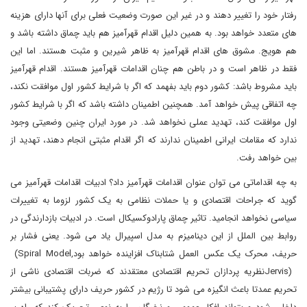
رفتار خود را تغییر دهند و در غیر این صورت وضعیت فعلی برای آنها دارای هزینه
های متعدد خواهد بود. به همین دلیل اقدام قهرآمیز هم باید چماق داشته باشد و
هم هویج. مشوق های اقدام قهرآمیز به ظاهر شیرین و مثبت هستند. اما این
فقط در ظاهر است و در باطن هم چنان اقدامات قهرآمیز هستند. اقدام قهرآمیز
باید مشروط باشد: کشور دوم باید بفهمد که اگر با شرایط کشور اول موافقت نکند،
چه اتفاقی پیش خواهد آمد. همچنین اطمینان داشته باشد که اگر با شرایط کشور
اول موافقت کند، تهدید عملی نخواهد شد
.
در مورد ایران چنین وضعیتی وجود
ندارد که مقامات ایرانی اطمینان ندارند که اگر اقدام مثبتی انجام دهند، تهدید از
بین خواهد رفت.
به چه اقداماتی می توان عنوان اقدامات قهرآمیز داد؟ ادبیات اقدامات قهرآمیز می
گوید که جراحات اقتصادی و یا حملات نظامی به یک کشور لزوما به تغییرات
سیاسی نخواهد انجامید. تاثیر چماق پارادوکسیکال است. در ادبیات بازدارندگی در
روابط بین الملل از این دینامیزم به مدل اسپیرال یاد می شود. یعنی فشار بر
حریف، محرک یک عکس العمل شتابناک افزاینده خواهد بود
(Spiral Model,
Jervis)
نظریه پردازان تحریم اقتصادی معتقدند که ضربات اقتصادی ناشی از
تحریم عمدتا باعث انگیزه می شود تا رژیم در کشور حریف دارای پشتیبانی بیشتر