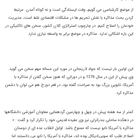
از موضع کارشناسی می گویم، وقت ایستادگی است و نه کوتاه آمدن. مرتبط
کردن بحث مذاکره با نقش تحریم ها در مشکلات اقتصادی غلط است، مدیریت
خودمان را اصلاح کنیم. در چارچوب استراتژی کلان کشور، سخن های تاکتیکی در
این باره اشکالی ندارد. مذاکره در موضع برابر به واسطه نیازی ندارد
این اولین بار نیست که جواد لاریجانی در مورد این مساله مهم سخن می گوید.
وی پیش از این در سال 1376 و در دورانی که هنوز سخن گفتن از مذاکره با
آمریکا، تابویی بزرگ بود به صراحت گفته بود، در قعر دوزخ هم می توان با دشمن
مذاکره کرد.
کمتر از سه هفته پیش در چهل و چهارمین گردهمایی معاونان آموزشی دانشگاهها
در دهکده ساحلی بندرانزلی نیز وی عقیده قدیمی خود را تکرار کرد و گفت : «
مذاکره با آمریکا تابو نیست که ممنوع باشد. اوایل انقلاب عده ای از دوستان
اصلاح طلب که سوپررادیکال بوده اند، مذاکره با آمریکا را تابو می دانستند اما