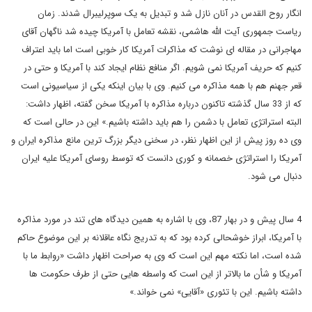
انگار روح القدس در آنان نازل شد و تبدیل به یک سوپرلیبرال شدند. زمان
ریاست جمهوری آیت الله هاشمی، نقشه تعامل با آمریکا چیده شد ناگهان آقای
مهاجرانی در مقاله ای نوشت که مذاکرات آمریکا کار خوبی است اما باید اعتراف
کنیم که حریف آمریکا نمی شویم
.
اگر منافع نظام ایجاد کند با آمریکا و حتی در
قعر جهنم هم با همه مذاکره می کنیم. وی با بیان اینکه یکی از سیاسیونی است
که از 33 سال گذشته تاکنون درباره مذاکره با آمریکا سخن گفته، اظهار داشت:
البته استراتژی تعامل با دشمن را هم باید داشته باشیم.» این در حالی است که
وی ده روز پیش از این اظهار نظر، در سخنی دیگر بزرگ ترین مانع مذاکره ایران و
آمریکا را استراتژی خصمانه و کوری دانست که توسط روسای آمریکا علیه ایران
دنبال می شود.
4 سال پیش و در بهار 87، وی با اشاره به همین دیدگاه های تند در مورد مذاکره
با آمریکا، ابراز خوشحالی کرده بود که به تدریج نگاه عاقلانه بر این موضوع حاکم
شده است، اما نکته مهم این است که وی به صراحت اظهار داشت «روابط ما با
آمریکا و شأن ما بالاتر از این است که واسطه هایی حتی از طرف حکومت ها
داشته باشیم. این با تئوری «آقایی» نمی خواند
.
»