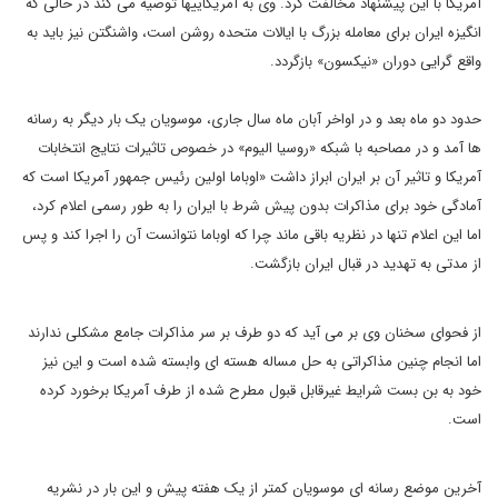
آمریکا با این پیشنهاد مخالفت کرد. وی به آمریکاییها توصیه می کند در حالی که
انگیزه ایران برای معامله بزرگ با ایالات متحده روشن است، واشنگتن نیز باید به
واقع گرایی دوران «نیکسون» بازگردد
.
حدود دو ماه بعد و در اواخر آبان ماه سال جاری، موسویان یک بار دیگر به رسانه
ها آمد و در مصاحبه با شبکه «روسیا الیوم» در خصوص تاثیرات نتایج انتخابات
آمریکا و تاثیر آن بر ایران ابراز داشت «اوباما اولین رئیس جمهور آمریکا است که
آمادگی خود برای مذاکرات بدون پیش شرط با ایران را به طور رسمی اعلام کرد،
اما این اعلام تنها در نظریه باقی ماند چرا که اوباما نتوانست آن را اجرا کند و پس
از مدتی به تهدید در قبال ایران بازگشت
.
از فحوای سخنان وی بر می آید که دو طرف بر سر مذاکرات جامع مشکلی ندارند
اما انجام چنین مذاکراتی به حل مساله هسته ای وابسته شده است و این نیز
خود به بن بست شرایط غیرقابل قبول مطرح شده از طرف آمریکا برخورد کرده
است.
آخرین موضع رسانه ای موسویان کمتر از یک هفته پیش و این بار در نشریه