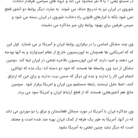
در مسکو یعنی 7 یا 8 نفر محدود می کند و گروه های سیاسی طرفدار دخالت
شوروی در ایران نیز به تدریج حذف می شوند. به عبارت دیگر روابط دو کشور قطع
نمی شود بلکه با ابزارهای قانونی راه دخالت شوروی در ایران بسته می شود و
سپس طرفین برای بهبود روابط پای میز مذاکره می نشینند.
وی چند مشکل اساسی را در برقراری روابط ایران و آمریکا بر می شمارد. اول این
که که امریکایی ها همچنان به اپوزیسیون خارج از نظام امیدوارند و به آنها بودجه
می دهند و امید دارند که این اپوزیسیون بالاخره نقشی در ایران ایفا کند
.
دومین
مشکل از دید وی، واسطه ها هستند که خود دو دسته اند؛ یک عده که توانایی
انجام این کار را ندارند و عده ای دیگر که حسن نیت ندارند و برای این که ارتزاق
کنند، اصلا مایل نیستند رابطه مستقیم بین ایران و امریکا برقرار شود. سومین
مانع هم کشورهایی هستند که از قطع ارتباط ایران و امریکا سود می برند.
وی مذاکره ایران با آمریکا در مورد مسائل افغانستان و عراق را دو موردی می داند
که در آنها، آمریکا به طور یک طرفه از کمک ایران بهره مند شده است و معتقد
است که دیگر نباید چنین لطفی به آمریکا بشود.