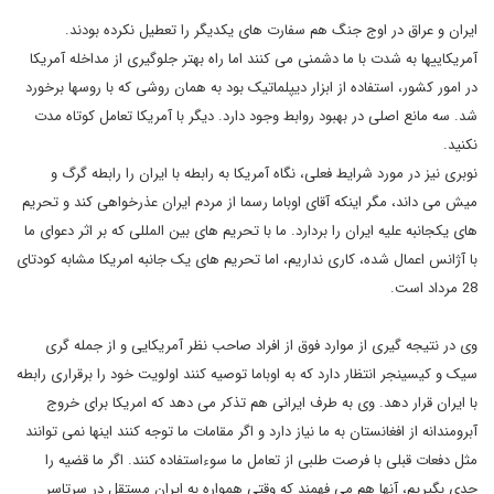
ایران و عراق در اوج جنگ هم سفارت های یکدیگر را تعطیل نکرده بودند.
آمریکاییها به شدت با ما دشمنی می کنند اما راه بهتر جلوگیری از مداخله آمریکا
در امور کشور، استفاده از ابزار دیپلماتیک بود به همان روشی که با روسها برخورد
شد. سه مانع اصلی در بهبود روابط وجود دارد. دیگر با آمریکا تعامل کوتاه مدت
نکنید.
نوبری نیز در مورد شرایط فعلی، نگاه آمریکا به رابطه با ایران را رابطه گرگ و
میش می داند، مگر اینکه آقای اوباما رسما از مردم ایران عذرخواهی کند و تحریم
های یکجانبه علیه ایران را بردارد. ما با تحریم های بین المللی که بر اثر دعوای ما
با آژانس اعمال شده، کاری نداریم، اما تحریم های یک جانبه امریکا مشابه کودتای
28 مرداد است
.
وی در نتیجه گیری از موارد فوق از افراد صاحب نظر آمریکایی و از جمله گری
سیک و کیسینجر انتظار دارد که به اوباما توصیه کنند اولویت خود را برقراری رابطه
با ایران قرار دهد
.
وی به طرف ایرانی هم تذکر می دهد که امریکا برای خروج
آبرومندانه از افغانستان به ما نیاز دارد و اگر مقامات ما توجه کنند اینها نمی توانند
مثل دفعات قبلی با فرصت طلبی از تعامل ما سوءاستفاده کنند. اگر ما قضیه را
جدی بگیریم، آنها هم می فهمند که وقتی همواره به ایران مستقل در سرتاسر