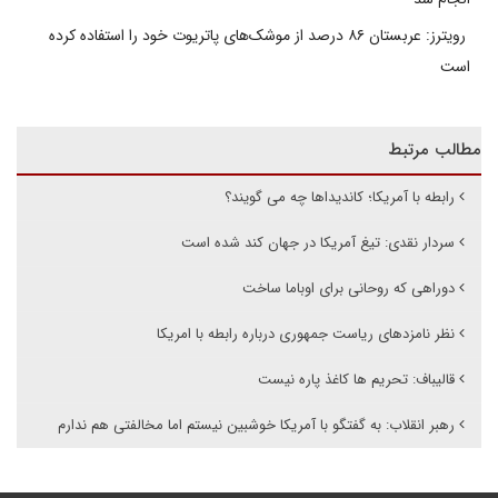
رویترز: عربستان ۸۶ درصد از موشک‌های پاتریوت خود را استفاده کرده
است
مطالب مرتبط
رابطه با آمریکا؛ کاندیداها چه می گویند؟
سردار نقدی: تیغ آمریکا در جهان کند شده است
دوراهی که روحانی برای اوباما ساخت
نظر نامزدهای ریاست جمهوری درباره رابطه با امریکا
قالیباف: تحریم ها کاغذ پاره نیست
رهبر انقلاب: به گفتگو با آمریکا خوشبین نیستم اما مخالفتی هم ندارم