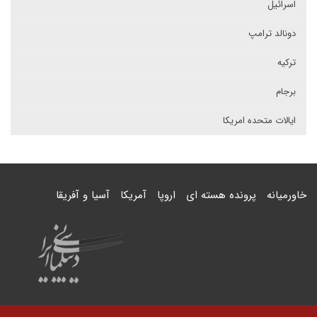
اسرائیل
دونالد ترامپ
ترکیه
برجام
ایالات متحده امریکا
خاورمیانه
پرونده هسته ای
اروپا
آمریکا
آسیا و آفریقا