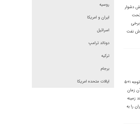
روسیه
یش دشوار
 تحت
ایران و امریکا
 برخی
اسرائیل
روش نفت
دونالد ترامپ
ترکیه
برجام
ایالات متحده امریکا
در کوتاه مدت، ایران طیف وسیعی از مزایا را به دست خواهد آورد به این دلیل که آنها مشروط به مداخلات سیاسی قابل توجه ۱+۵
 اقتصاد ایران آن زمان
د زمینه
ن را به