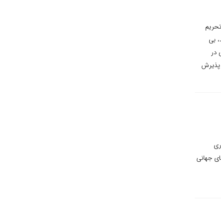
تحریم
، بی
 در
 پذیرش
وری
ای جهانی