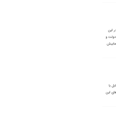
ر این
 دولت و
کمابیش
ل با
های این