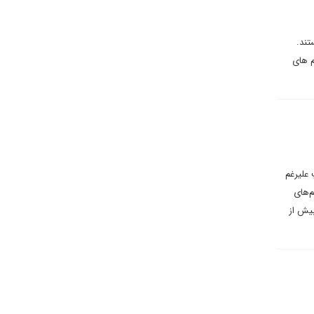
تند.
م های
 علیرغم
م‌های
بیش از