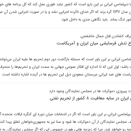
یپلماسی ایرانی بر این بارو است که کشور نباید طوری عمل کند که کل برنامه های خود
تقابل با تحریم های آمریکا به این مدل SPV گره بزند که اگر خدای ناکرده اجرایی نشد و یا در صورت اجرایی شدن آن
ور لنگ بماند. باید نگاهی جدی به داخل شود.
نحراف کشاندن قتل جمال خاشقجی
وع تنش فرسایشی میان ایران و آمریکاست
اسی ایرانی بر این باور است که مسئله بازگشت دور دوم تحریم ها علیه ایران می‌توان
شد؛ اول این که تا اندازه ای افکار عمومی جهانی به سمت ایران و تحریم‌ها را منحرف 
است های ضد ایرانی عربستان سعودی ذیل این تحریم ها در آینده اشاره داشته است.
 پیروزی دموکرات ها در مجلس نمایندگان وجود دارد
یه معافیت ۸ کشور از تحریم نفتی
یپلماسی ایرانی بر این باور است که اگر در انتخابات میان دوره ای کنگره ایالات متحده آم
، مجلس نمایندگان از آن دموکرات ها شود و سنا نیز به جمهوری‌خواهان تعلق پیدا کند،
به رو خواهد شد، چرا که زمزمه هایی هم در خصوص این که اگر مجلس نمایندگان به