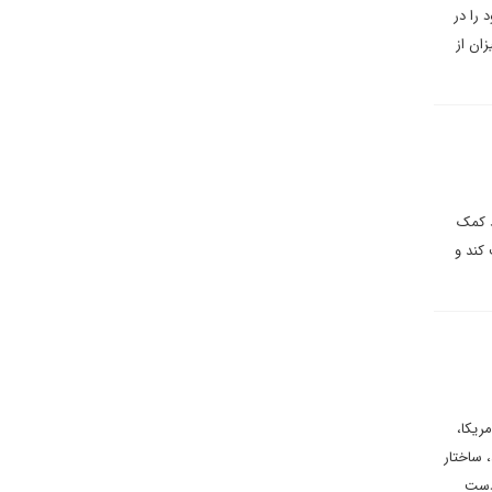
 را در
 میزان از
د کمک
کند و
ریکا،
 ساختار
 دست