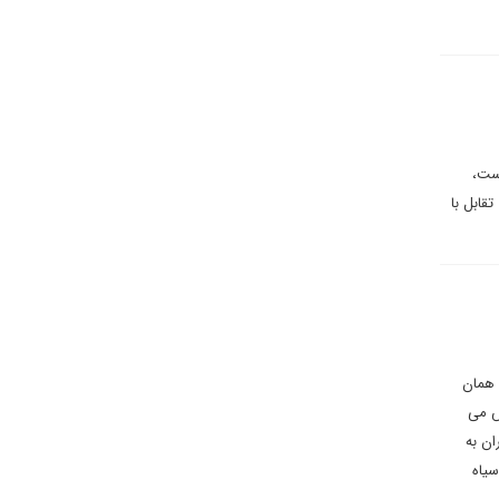
است،
تقابل با
هکار مطمئن در تقابل با تحریم های ۱۳ آبان ماه همان
ش می
ان به
سیاه