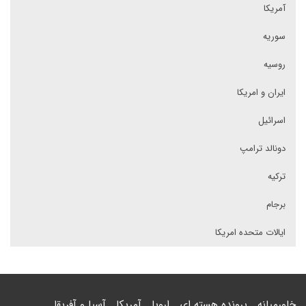
آمریکا
سوریه
روسیه
ایران و امریکا
اسرائیل
دونالد ترامپ
ترکیه
برجام
ایالات متحده امریکا
خاورمیانه
پرونده هسته ای
اروپا
آمریکا
آسیا و آفریقا