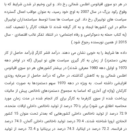
در هر دو سوی اقیانوس اطلس شمالی رخ داد. و این وخیم تر شدن شرایط که با
وقوع رکود بزرگ در سال 2007 به اوج خود رسید، به عنوان عواقب اعمال گسترده
سیاست های نولیبرال رخ داد. این سیاست ها عمدا توسط سیاستمداران نولیبرال
حاکم در این کشورها ایجاد و به کار گرفته شدند تا طبقات کارگر را تضعیف کنند.
(به کتاب حمله به دموکراسی و رفاه اجتماعی؛ در انتقاد تفکر غالب اقتصادی - سال
2015 از همین نویسنده رجوع شود.)
داده ها شرایط را به خوبی نشان می دهند. درآمد قشر کارگر (درآمد حاصل از کار
یعنی دستمزد) از زمان به کار گیری سیاست های نو لیبرال (که در اواخر دهه
1970 و اوایل دهه 1980 معرفی شدند) در بیشتر کشورهای هر دو سوی اقیانوس
اطلس شمالی رو به کاهش گذاشته، در حالی که درآمد حاصل از سرمایه روندی
افزایشی داشته است. به ویژه در دهه 1970 سهم دستمزدها به صورت غرامت
کارکنان (واژه ای آماری که اساسا به مجموع دستمزدهای ناخالص پیش از مالیات
پرداخت شده از سوی کارفرما به کارگر برای کار انجام شده در مدت زمان مورد
محاسبه اطلاق می شود) برابر با 70 درصد از تولید ناخالص داخلی ایالات متحده،
72.9 درصد از تولید ناخالص داخلی کشورهایی که بعدتر تحت عنوان 15 کشور
اتحادی اروپا شناخته شدند، 70.4 درصد تولید ناخالص داخلی آلمان، 74.3 درصد
در فرانسه، 72.2 درصد در ایتالیا، 74.3 درصد در بریتانیا و 72.4 درصد از تولید