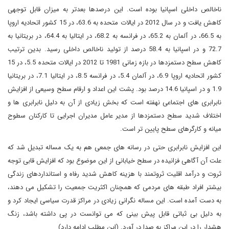
ناخالص داخلی اسپانیا بوده است. این درصدها بعدتر به میزان قابل توجهی
کاهش یافت و در سال 2012 در ایالات متحده به 63.6، در 15 کشور اتحادیه اروپا
به 66.5، در آلمان به 65.2، در فرانسه به 68.2، در ایتالیا به 64.4، در بریتانیا به
72.7 و در اسپانیا به 58.4 درصد از تولید ناخالص داخلی رسید. بدین ترتیب
کاهش سطح دستمزدها در بازه زمانی 1981 تا 2012 در ایالات متحده 5.5، در 15
کشور اتحادیه اروپا 6.9، در آلمان 5.4، در فرانسه 8.5، در ایتالیا 7.1، در بریتانیا
1.9 و در اسپانیا 14.6 درصد بود. پشت این اعداد و ارقام سطح وسیعی از افزایش
نابرابری های اجتماعی نهفته است که بخش زیادی از آن به دلیل نابرابری ها و
اختلاف شدید سطح دستمزدها از مدیر عامل مدیران اجرایی تا کارکنان سطوح
میانه و کارگرهای سطح پایین تر است.
این افزایش نابرابری حتی در رسانه های جمعی هم به یک مساله تبدیل شد که
علت آن آگاهی فزانیده در سطح خیابانی از این موضوع بود که افزایش قابی توجه
ثروت و درآمد اقلیت ثروتمند با هزینه کاهش شدید رفاه و استانداردهای زندگی
بیشتر افراد طبقه های مردمی که همچنان اکثریت جمعیت را تشکیل می دهند،
به دست آمده است. این مساله نگرانی زیادی در مراکز قدرت سیاسی ایجاد کرد و
به دلیل بی ثباتی قابل پیش بینی که می توانست در پی داشته باشد، زنگ
هشدار را در این مراکز به صدا در آورد. (این مطلب ادامه دارد)