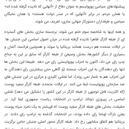
پیشنهادهای سیاسی پوپولیسم به عنوان دفاع از «آنهایی که نادیده گرفته شده اند»
یا همان مردم، در برابر «آنهایی که در صدر دولت هستند» یا همان نخبگان
سیاسی و طرفداران دستورکار جهانی سازی، تعریف می شوند.
و همه اینها به شاخصه سوم ختم می شوند: برجسته سازی بخش های گسترده
ای از طبقه کارگر ظاهرا نادیده گرفته شده در میان اصول اساسی این جنبش ها.
در ایالات متحده هم درست همانند بریتانیا یا سوئد و همچنین فرانسه، آلمان و
بسیاری از دیگر کشورها، بخش وسیعی از طبقه کارگر که سابق بر این به جناح
چپ رای می داد، اکنون به احزاب پوپولیستی رای می دهد. طبیعتا این بخش ها
تنها رای دهندگان به این احزاب نیستند (و گاهی حتی بیشترین رای دهندگان به
این احزاب هم به شمار نمی روند)، اما نقشی کلیدی و مرکزی در این جنبش های
ضد سازمانی پوپولیست ایفا می کنند. در ایالات متحده، طبقه کارگر سفید پوست
(که اکثریت قابل توجهی از طبقه کارگر در این کشور را تشکیل می دهد) نقشی
اساسی در پیروزی دونالد ترامپ در انتخابات ریاست جمهوری ایفا کرد. در
حقیقت، بخش های طبقه کارگر سفید پوست که قپیشتر به یک نامزد سیاه پوست
یعنی باراک اوباما رای داده بودند، در انتخابات گذشته به ترامپ رای دادند. در
بریتانیا هم اتفاق مشابهی رخ داد: طبقه کارگر محور اصلی جنبش حامی برگزیت