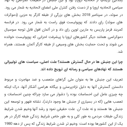
(جدایی بریتانیا از اتحادیه اروپا) بود و این جنبش در حقیقت اعتراضی به نهاد
سیاسی اتحادیه اروپا و از دست رفتن کنترل ملی اعضای اتحادیه به شمار می رود.
در سوئد، در سپتامبر 2018 بخش های بزرگی از طبقه کارگر به حزبی (دموکرات
های سوئد) رای دادند که پوپولیست فوق راست به شمار می رود. در فرانسه
کمربند قرمز پاریس به مارین لوپن رای داد و در آلمان افول قابل توجه سوسیال
دموکراسی همانند دیگر کشورهای اروپا با پیشرفت احزابی که پوپولیست خوانده
می شوند و تحت حمایت بخش های وسیعی از طبقه کارگر آلمان هستند، همراه
شد.
چرا این جنبش ها در حال گسترش هستند؟ علت اصلی، سیاست های نولیبرالی
هستند که نهادهای سیاسی و رسانه ای ترویج داده اند.
تعریف این جنبش ها به عنوان ملی گراهای متعصب و ضد مهاجرت و مربوط
دانستن گسترش آنها به دلیل نژادپرستی و بیگانه هراسی آشکار آنها، درک اینکه
چه چیزی عامل این احساسات بوده را دشوار می سازد چراکه چنین احساسات و
تعصب هایی (که در بسیاری از جنبش ها وجود دارند)، نشانه ظهور و توسعه این
جنبش ها هستند و نه علت آن. علت حقیقی نمود و رشد آنها وخیم شدن شرایط
زندگی طبقات مردمی به طور کلی و به طور خاص شرایط زندگی طبقه کارگر در هر
یک از این کشورها بوده است: وخیم تر شدن شرایط زندگی که پس از دهه 1980