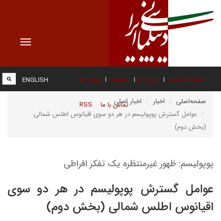
Toggle
vigation
صفحه نخست
درباره ما
عضویت
پیوند ها
ENGLISH
صفحه‌اصلی
اخبار
اخبار اصلی
تماس با ما
RSS
عوامل گسترش پوپولیسم در هر دو سوی اقیانوس اطلس شمالی
(بخش دوم)
پوپولیسم: ظهور غیرمنتظره یک تفکر افراطی
عوامل گسترش پوپولیسم در هر دو سوی
اقیانوس اطلس شمالی (بخش دوم)