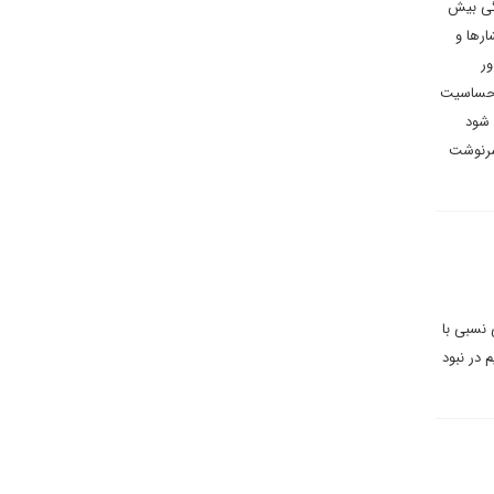
تگی بیش
رها و
ور
ا حساسیت
 شود
سرنوشت
 نسبی با
 در نبود