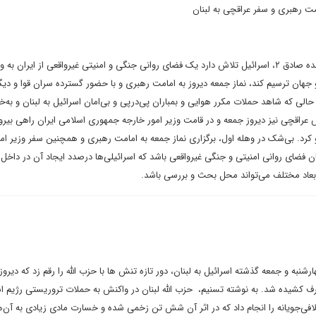
امت رهبری و سفر عراقچی به لبنان
در شرایطی که پس از عملیات وعده صادق ۲، اسرائیل تلاش دارد یک فضای روانی جنگی و امنیتی غیرواقعی از ایران ب
جهان ترسیم کند، نماز جمعه دیروز به امامت رهبری و با حضور گسترده سران قوا و دیگ
حالی که شاهد حملات مکرر هوایی و بمباران پی‌در‌پی و بی‌امان اسرائیل به لبنان و ب
راقچی نیز دیروز جمعه و در قامت وزیر امور خارجه جمهوری اسلامی ایران راهی بیر
گو کرد. بی‌شک در وهله اول، برگزاری نماز جمعه به امامت رهبری و همچنین سفر وزیر ام
 فضای روانی امنیتی و جنگی غیرواقعی باشد که اسرائیلی‌ها درصدد ایجاد آن در داخل 
ز ابعاد مختلف می‌تواند محل بحث و بررسی باشد.
نبه و جمعه گذشته اسرائیل به لبنان، دور تازه تنش ها با حزب الله را رقم زد که دیروز
طرف کشیده شد. به نوشته تسنیم، حزب الله لبنان در واکنش به حملات تروریستی رژیم اس
فی‌جویانه را انجام داد که در اثر آن شش تن زخمی شده و خسارت مادی زیادی به آن‌ها