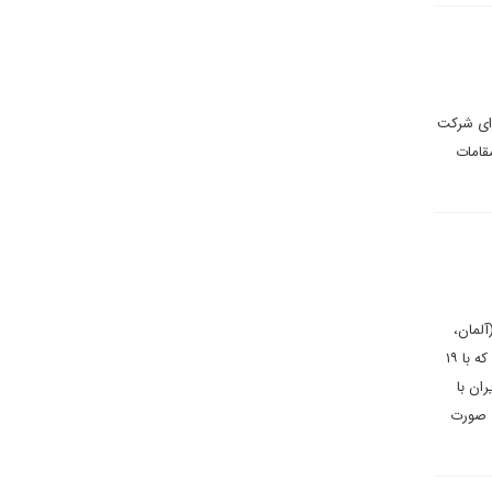
رای شرکت
مقامات
آلمان،
فرانسه و انگلستان) با حمایت سیاسی ایالات متحده آمریکا در شورای حکام تصویب شد. به نوشته ایرنا، در این قطع‌نامه که با ۱۹
ران با
» صورت