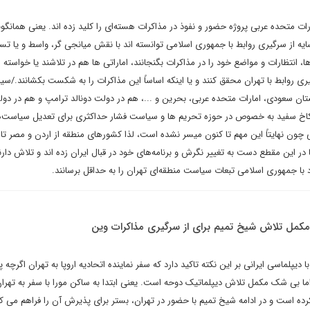
رات متحده عربی پروژه حضور و نفوذ در مذاکرات هسته‌ای را کلید زده اند. یعنی همانگون
یه از سرگیری روابط با جمهوری اسلامی توانسته اند با نقش میانجی گر، واسط و یا تسه
انتظارات و مواضع خود را در مذاکرات بگنجانند، اماراتی ها هم در تلاشند یا خواسته
یری روابط با تهران محقق کنند و یا اینکه اساساً این مذاکرات را به شکست بکشانند./سی
ستان سعودی، امارات متحده عربی، بحرین و ...، هم در دولت دونالد ترامپ و هم در دو
 کاخ سفید به خصوص در حوزه تحریم ها و سیاست فشار حداکثری برای تعدیل سیاست‌
لی چون نهایتاً این مهم تا کنون میسر نشده است، لذا کشورهای منطقه از اردن و مصر تا
در این مقطع دست به تغییر نگرش و برنامه‌های خود در قبال ایران زده اند و تلاش دارند
د با جمهوری اسلامی تبعات سیاست منطقه‌ای تهران را به حداقل برسانند.
، مکمل تلاش شیخ تمیم برای از سرگیری مذاکرات وین
دیپلماسی ایرانی بر این نکته تاکید دارد که سفر نماینده اتحادیه اروپا به تهران اگرچه 
ما بی شک مکمل تلاش دیپلماتیک دوحه است. یعنی ابتدا به ساکن مورا با سفر به تهرا
کرده است و در ادامه شیخ تمیم با حضور در تهران، بستر برای پذیرش آن را فراهم می ک