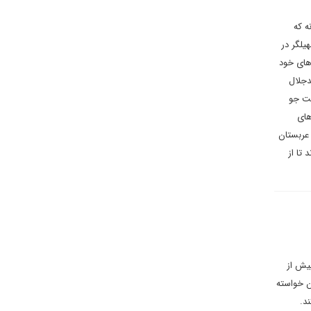
ه که
یلگر در
 های خود
دجلال
لت جو
های
 عربستان
 تا از
پیش از
ن خواسته
ند.