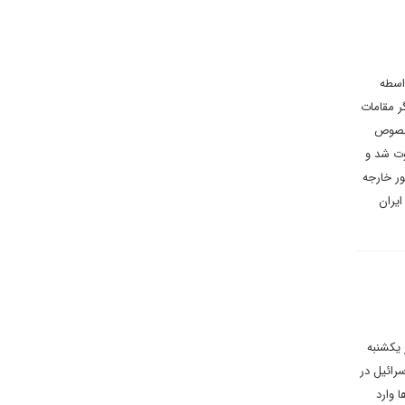
ه واسطه
ر مقامات
ه‌خصوص
وت شد و
ور خارجه
ایران
 یکشنبه
رائیل در
 وارد