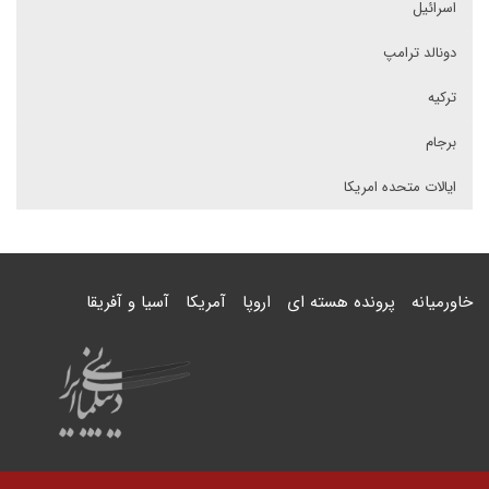
اسرائیل
دونالد ترامپ
ترکیه
برجام
ایالات متحده امریکا
خاورمیانه
پرونده هسته ای
اروپا
آمریکا
آسیا و آفریقا