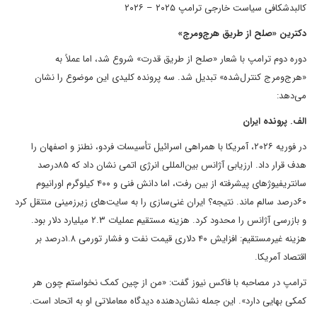
کالبدشکافی سیاست خارجی ترامپ ۲۰۲۵ – ۲۰۲۶
دکترین «صلح از طریق هرج‌ومرج»
دوره دوم ترامپ با شعار «صلح از طریق قدرت» شروع شد، اما عملاً به
«هرج‌ومرج کنترل‌شده» تبدیل شد. سه پرونده کلیدی این موضوع را نشان
می‌دهد:
الف. پرونده ایران
در فوریه ۲۰۲۶، آمریکا با همراهی اسرائیل تأسیسات فردو، نطنز و اصفهان را
هدف قرار داد. ارزیابی آژانس بین‌المللی انرژی اتمی نشان داد که ۸۵درصد
سانتریفیوژهای پیشرفته از بین رفت، اما دانش فنی و ۴۰۰ کیلوگرم اورانیوم
۶۰درصد سالم ماند. نتیجه؟ ایران غنی‌سازی را به سایت‌های زیرزمینی منتقل کرد
و بازرسی آژانس را محدود کرد. هزینه مستقیم عملیات ۲.۳ میلیارد دلار بود.
هزینه غیرمستقیم: افزایش ۴۰ دلاری قیمت نفت و فشار تورمی ۱.۸درصد بر
اقتصاد آمریکا.
ترامپ در مصاحبه با فاکس نیوز گفت: «من از چین کمک نخواستم چون هر
کمکی بهایی دارد». این جمله نشان‌دهنده دیدگاه معاملاتی او به اتحاد است.