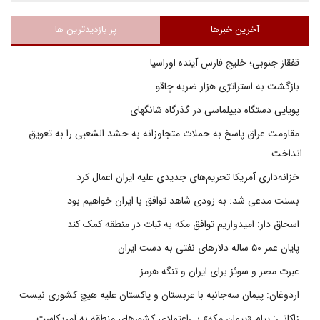
آخرین خبرها
پر بازدیدترین ها
قفقاز جنوبی؛ خلیج فارسِ آینده اوراسیا
بازگشت به استراتژی هزار ضربه چاقو
پویایی دستگاه دیپلماسی در گذرگاه شانگهای
مقاومت عراق پاسخ به حملات متجاوزانه به حشد الشعبی را به تعویق
انداخت
خزانه‌داری آمریکا تحریم‌های جدیدی علیه ایران اعمال کرد
بسنت مدعی شد: به زودی شاهد توافق با ایران خواهیم بود
اسحاق دار: امیدواریم توافق مکه به ثبات در منطقه کمک کند
پایان عمر ۵۰ ساله دلارهای نفتی به دست ایران
عبرت مصر و سوئز برای ایران و تنگه هرمز
اردوغان: پیمان سه‌جانبه با عربستان و پاکستان علیه هیچ کشوری نیست
زاکانی: پیام «پیمان مکه» بی‌اعتمادی کشورهای منطقه به آمریکاست