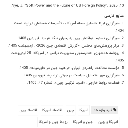
10. Nye, J. "Soft Power and the Future of US Foreign Policy". 2025.
منابع فارسی:
1. خبرگزاری ایرنا. «تحلیل حمله آمریکا به تأسیسات هسته‌ای ایران». اسفند
1404.
2. خبرگزاری تسنیم. «واکنش چین به بحران تنگه هرمز». فروردین 1405.
3. مرکز پژوهش‌های مجلس. «گزارش اقتصادی چین 2026». اردیبهشت 1405.
4. روزنامه همشهری. «نظرسنجی محبوبیت ترامپ در آمریکا». 25 اردیبهشت
1405.
5. مؤسسه مطالعات راهبردی تهران. «راهبرد چین در خاورمیانه». 1405.
6. خبرگزاری مهر. «تحلیل سیاست مهاجرتی ترامپ». فروردین 1405.
7. فصلنامه روابط خارجی. «قدرت ترکیبی چین». شماره 47، 1405.
کلید واژه ها:
امریکا
چین
اقتصاد امریکا
اقتصاد چین
امریکا و چین
چین و امریکا
روابط چین و امریکا