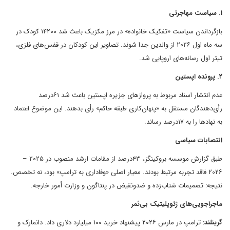
۱. سیاست مهاجرتی
بازگرداندن سیاست «تفکیک خانواده» در مرز مکزیک باعث شد ۱۴۲۰۰ کودک در
سه ماه اول ۲۰۲۶ از والدین جدا شوند. تصاویر این کودکان در قفس‌های فلزی،
تیتر اول رسانه‌های اروپایی شد.
۲. پرونده اپستین
عدم انتشار اسناد مربوط به پروازهای جزیره اپستین باعث شد ۶۱درصد
رأی‌دهندگان مستقل به «پنهان‌کاری طبقه حاکم» رأی بدهند. این موضوع اعتماد
به نهادها را به ۱۷درصد رساند.
انتصابات سیاسی
طبق گزارش موسسه بروکینگز، ۴۳درصد از مقامات ارشد منصوب در ۲۰۲۵ –
۲۰۲۶ فاقد تجربه مرتبط بودند. معیار اصلی «وفاداری به ترامپ» بود، نه تخصص.
نتیجه: تصمیمات شتاب‌زده و ضدونقیض در پنتاگون و وزارت أمور خارجه.
ماجراجویی‌های ژئوپلیتیک بی‌ثمر
گرینلند:
ترامپ در مارس ۲۰۲۶ پیشنهاد خرید ۱۰۰ میلیارد دلاری داد. دانمارک و