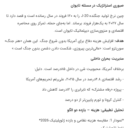
صبوری استراتژیک در مسئله تایوان
چین نرخ تولید جنگنده J-20 را به ۱۲۰ فروند در سال رسانده است و قصد دارد تا
سال ۲۰۲۷ به یک‌هزار فروند برساند. اما به‌جای حمله، تمرکز روی محاصره
اقتصادی و منزوی‌سازی دیپلماتیک تایوان است.
هدف:
افزایش هزینه دفاع برای آمریکا بدون شروع جنگ. این همان «هنر جنگ»
سون‌تزو است: «عالی‌ترین پیروزی، شکست دادن دشمن بدون جنگ است.»
مدیریت بحران داخلی
برخلاف آمریکا، محبوبیت شی در داخل ۸۵درصد است. دلیل:
- رشد اقتصادی ۴.۸درصد در سال ۲۰۲۵، علی‌رغم تحریم‌های آمریکا
- پروژه «رفاه مشترک» که نابرابری را ۱۲درصد کاهش داد
- کنترل کرونا و تورم پایین‌تر از دو درصد
تحلیل تطبیقی: هزینه – بازده دو الگو
*نمودار 1: مقایسه هزینه نظامی و بازده ژئوپلیتیک 2026*
نفوذ ژئوپلیتیک