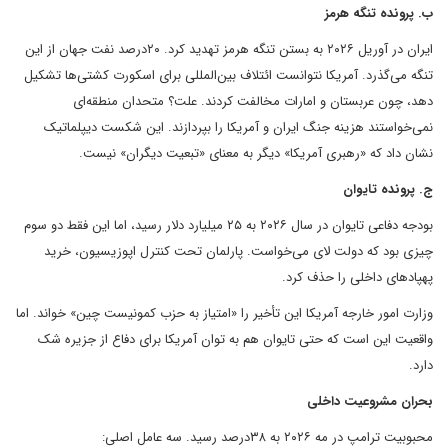
ب. پرونده تنگه هرمز
ایران در آوریل ۲۰۲۶ به بستن تنگه هرمز تهدید کرد. ۲۰درصد نفت جهان از این
تنگه می‌گذرد. آمریکا نتوانست ائتلاف بین‌المللی برای اسکورت کشتی‌ها تشکیل
دهد، چون عربستان و امارات مخالفت کردند. علت؟ متحدان منطقه‌ای
نمی‌خواستند هزینه جنگ ایران و آمریکا را بپردازند. این شکست دیپلماتیک
نشان داد که «رهبری آمریکا» دیگر به معنای «تبعیت دیگران» نیست.
ج. پرونده تایوان
بودجه دفاعی تایوان در سال ۲۰۲۶ به ۲۵ میلیارد دلار رسید، اما این فقط دو سوم
چیزی بود که دولت لای می‌خواست. پارلمان تحت کنترل اپوزیسیون، خرید
پهپادهای داخلی را حذف کرد.
وزارت امور خارجه آمریکا این تأخیر را «امتیاز به حزب کمونیست چین» خواند. اما
واقعیت این است که حتی تایوان هم به توان آمریکا برای دفاع از جزیره شک
دارد.
بحران مشروعیت داخلی
محبوبیت ترامپ در مه ۲۰۲۶ به ۳۸درصد رسید. سه عامل اصلی: