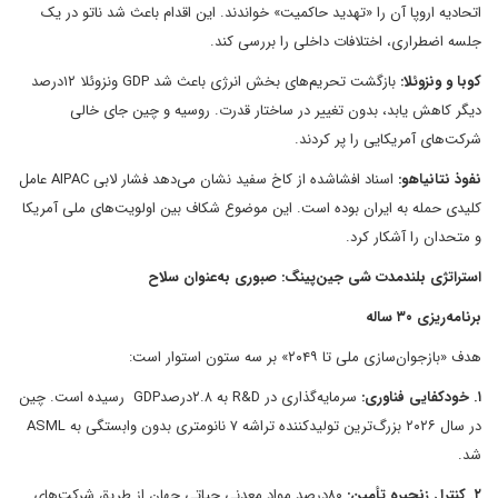
اتحادیه اروپا آن را «تهدید حاکمیت» خواندند. این اقدام باعث شد ناتو در یک
جلسه اضطراری، اختلافات داخلی را بررسی کند.
کوبا و ونزوئلا:
بازگشت تحریم‌های بخش انرژی باعث شد GDP ونزوئلا ۱۲درصد
دیگر کاهش یابد، بدون تغییر در ساختار قدرت. روسیه و چین جای خالی
شرکت‌های آمریکایی را پر کردند.
نفوذ نتانیاهو:
اسناد افشاشده از کاخ سفید نشان می‌دهد فشار لابی AIPAC عامل
کلیدی حمله به ایران بوده است. این موضوع شکاف بین اولویت‌های ملی آمریکا
و متحدان را آشکار کرد.
استراتژی بلندمدت شی جین‌پینگ: صبوری به‌عنوان سلاح
برنامه‌ریزی ۳۰ ساله
هدف «بازجوان‌سازی ملی تا ۲۰۴۹» بر سه ستون استوار است:
۱. خودکفایی فناوری:
سرمایه‌گذاری در R&D به ۲.۸درصدGDP رسیده است. چین
در سال ۲۰۲۶ بزرگ‌ترین تولیدکننده تراشه ۷ نانومتری بدون وابستگی به ASML
شد.
۲. کنترل زنجیره تأمین:
۸۰درصد مواد معدنی حیاتی جهان از طریق شرکت‌های