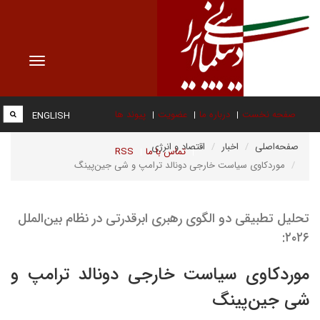
Toggle
vigation
صفحه نخست
درباره ما
عضویت
پیوند ها
ENGLISH
صفحه‌اصلی
اخبار
اقتصاد و انرژی
تماس با ما
RSS
موردکاوی سیاست خارجی دونالد ترامپ و شی جین‌پینگ
تحلیل تطبیقی دو الگوی رهبری ابرقدرتی در نظام بین‌الملل
۲۰۲۶:
موردکاوی سیاست خارجی دونالد ترامپ و
شی جین‌پینگ