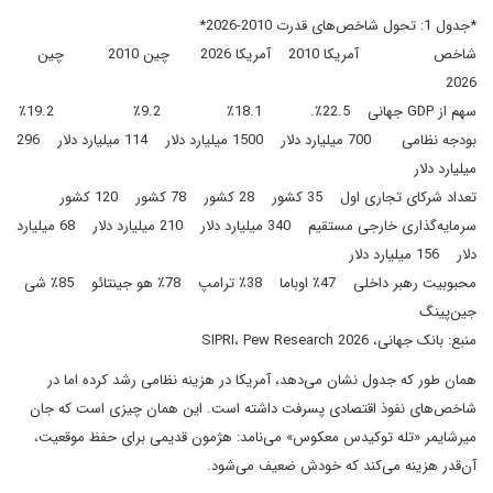
*جدول 1: تحول شاخص‌های قدرت 2010-2026*
شاخص آمریکا 2010 آمریکا 2026 چین 2010 چین
2026
سهم از GDP جهانی 22.5٪. 18.1٪ 9.2٪ 19.2٪
بودجه نظامی 700 میلیارد دلار 1500 میلیارد دلار 114 میلیارد دلار 296
میلیارد دلار
تعداد شرکای تجاری اول 35 کشور 28 کشور 78 کشور 120 کشور
سرمایه‌گذاری خارجی مستقیم 340 میلیارد دلار 210 میلیارد دلار 68 میلیارد
دلار 156 میلیارد دلار
محبوبیت رهبر داخلی 47٪ اوباما 38٪ ترامپ 78٪ هو جینتائو 85٪ شی
جین‌پینگ
منبع: بانک جهانی، SIPRI، Pew Research 2026
همان طور که جدول نشان می‌دهد، آمریکا در هزینه نظامی رشد کرده اما در
شاخص‌های نفوذ اقتصادی پسرفت داشته است. این همان چیزی است که جان
میرشایمر «تله توکیدس معکوس» می‌نامد: هژمون قدیمی برای حفظ موقعیت،
آن‌قدر هزینه می‌کند که خودش ضعیف می‌شود.