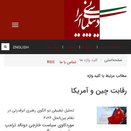
Toggle
vigation
صفحه نخست
درباره ما
عضویت
پیوند ها
ENGLISH
صفحه‌اصلی
کلید واژه ها
تماس با ما
RSS
مطالب مرتبط با کلید واژه
رقابت چین و آمریکا
تحلیل تطبیقی دو الگوی رهبری ابرقدرتی در
نظام بین‌الملل ۲۰۲۶:
موردکاوی سیاست خارجی دونالد ترامپ