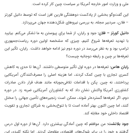
ملی و وزارت امور خارجه آمریکا بر سیاست چین کار کرده است.
این گفت‌وگو بخشی از پادکست دوهفتگی فارین افرز است که توسط دانیل کورتز
– فلان، سردبیر مجله، به بررسی نیروهای شکل‌دهنده جهان می‌پردازد.
دانیل کورتز – فلان:
جود و رایان، از شما برای پیوستن به ما تشکر می‌کنم. بیایید
با تهدید تعرفه‌ها شروع کنیم، چیزی که مشخصه اولین دوره ریاست‌جمهوری
ترامپ بود و به نظر می‌رسد در دوره دوم نیز ادامه خواهد داشت. رایان، تأثیر این
تعرفه‌ها بر چین و رابطه دوجانبه چیست؟
رایان هاس:
تعرفه‌ها در دوره اول تأثیر متوسطی داشتند. آن‌ها تا حدی به کاهش
کسری تجاری با چین کمک کردند، اما هزینه اصلی را مصرف‌کنندگان آمریکایی
پرداختند، نه چین. پکن با اقدامات تلافی‌جویانه مانند هدف قرار دادن صادرات
کشاورزی آمریکا واکنش نشان داد که به کشاورزان آمریکایی ضربه زد. در دوره
دوم، اگر تعرفه‌ها گسترده‌تر شوند، ممکن است زنجیره‌های تأمین جهانی را مختل
کنند، اما چین اکنون بهتر آماده است تا با تنوع‌بخشی به شرکای تجاری و تقویت
اقتصاد داخلی خود مقابله کند.
جود بلانشت:
من موافقم که چین آمادگی بیشتری دارد. آن‌ها از دوره اول درس
گرفتند و خود را در برابر شوک‌های اقتصادی مقاوم‌تر کردند. اما نکته کلیدی این