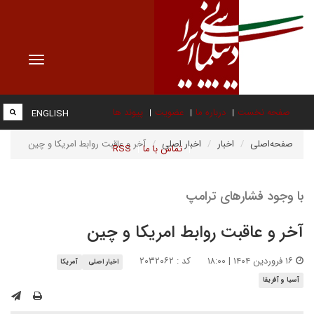
Toggle
vigation
صفحه نخست
درباره ما
عضویت
پیوند ها
ENGLISH
صفحه‌اصلی
اخبار
اخبار اصلی
آخر و عاقبت روابط امریکا و چین
تماس با ما
RSS
با وجود فشارهای ترامپ
آخر و عاقبت روابط امریکا و چین
۱۶ فروردین ۱۴۰۴ | ۱۸:۰۰
کد : ۲۰۳۲۰۶۲
اخبار اصلی
آمریکا
آسیا و آفریقا