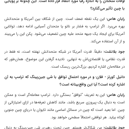
اوقات متحدان را به اندازه رقبا مورد انتقاد قرار داده است. این چگونه بر پویایی
با چین تأثیر می‌گذارد؟
رایان هاس:
این یک نقطه ضعف است. چین از شکاف بین آمریکا و متحدانش
بهره می‌برد. اگر ترامپ به فشار بر ناتو یا متحدان آسیایی ادامه دهد، توانایی
آمریکا برای ایجاد یک جبهه متحد علیه چین تضعیف می‌شود. پکن این را می‌بیند
و از آن استفاده می‌کند.
جود بلانشت:
دقیقاً. قدرت آمریکا در شبکه متحدانش نهفته است، نه فقط در
قدرت نظامی یا اقتصادی‌اش به تنهایی. نادیده گرفتن این موضوع، همان‌طور که
در مقاله‌مان اشاره کردیم، بزرگ‌ترین ریسک است.
دانیل کورتز - فلان: و در مورد احتمال توافق با شی جین‌پینگ که ترامپ به آن
اشاره کرده است؟ آیا این واقع‌بینانه است؟
رایان هاس:
این به تعریف "توافق" بستگی دارد. ترامپ معامله‌گر است و ممکن
است به دنبال یک پیروزی سریع باشد، مانند کاهش تعرفه‌ها در ازای امتیازاتی از
چین. اما بعید است که چین در مسائل اساسی مانند تایوان یا دریای چین جنوبی
کوتاه بیاید. هر توافقی احتمالاً سطحی خواهد بود.
جود بلانشت:
من شکاک‌تر هستم. چین تحت رهبری شی جین‌پینگ به دنبال