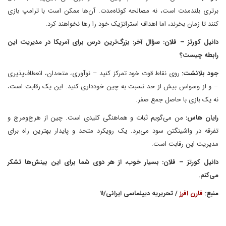
برتری بلندمدت است، نه مصالحه کوتاه‌مدت. آن‌ها ممکن است با ترامپ بازی
کنند تا زمان بخرند، اما اهداف استراتژیک خود را رها نخواهند کرد.
دانیل کورتز – فلان: سؤال آخر: بزرگ‌ترین درس برای آمریکا در مدیریت این
رابطه چیست؟
جود بلانشت:
روی نقاط قوت خود تمرکز کنید – نوآوری، متحدان، انعطاف‌پذیری
– و از وسواس بیش از حد نسبت به چین خودداری کنید. این یک رقابت است،
نه یک بازی با حاصل جمع صفر.
رایان هاس:
من می‌گویم ثبات و هماهنگی کلیدی است. چین از هرج‌ومرج و
تفرقه در واشینگتن سود می‌برد. یک رویکرد متحد و پایدار بهترین راه برای
مدیریت این رقابت است.
دانیل کورتز – فلان: بسیار خوب، از هر دوی شما برای این بینش‌ها تشکر
می‌کنم.
منبع:
فارن افرز
/ تحریریه دیپلماسی ایرانی/۱۱