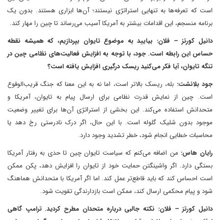
است که تعرفه‌ها به تنهایی استراتژی نیستند؛ آن‌ها ابزاری هستند. بدون یک
برنامه منسجم، این اقدامات بیشتر به آمریکا آسیب می‌رساند تا چین را مهار کند.
دانیل کورتز – فلان: بیایید به موضوع تایوان بپردازیم، که همیشه نقطه
حساس این رابطه است. جود، با توجه به افزایش فعالیت‌های نظامی چین در
تنگه تایوان، آیا فکر می‌کنید ریسک درگیری افزایش یافته است؟
جود بلانشت:
بله، ریسک بالاتر است، اما نه به این معنا که جنگ قریب‌الوقوع
است. چین از نمایش قدرت نظامی برای ارسال پیام به تایوان، آمریکا و
متحدانش استفاده می‌کند. این بخشی از استراتژی آن‌ها برای تغییر وضعیت
موجود بدون شلیک گلوله است. با این حال، اگر درک نادرستی رخ دهد یا
محاسبات خطایی انجام شود، خطر تشدید وجود دارد.
رایان هاس:
من اضافه می‌کنم که سیاست تایوان چین تا حدی به رفتار آمریکا
بستگی دارد. اگر واشینگتن حمایت خود از تایوان را افزایش دهد، پکن ممکن
است احساس کند که باید قاطع‌تر عمل کند. اما اگر آمریکا با متحدانش هماهنگ
شود و پیام محکمی ارسال کند، ممکن است بازدارندگی تقویت شود.
دانیل کورتز – فلان: نکته جالبی درباره متحدان مطرح کردید. ترامپ گاهی