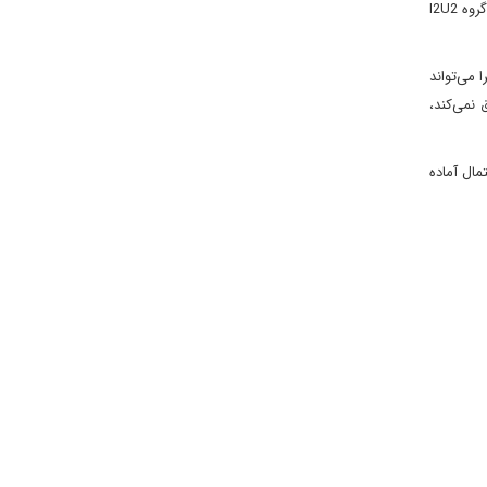
این ترتیبات که "ناتوی مسلمان" نامیده می‌شود، انجام شده است. در طرف دیگر، اتحادی بین امارات، هند، اسرائیل و ایالات متحده وجود دارد که به عنوان گروه I2U2
می‌تواند
نمی‌کند،
مال آماده