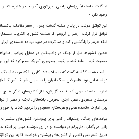
او گفت: «احتمالاً روزهای پایانی امپراتوری آمریکا در خاورمیانه
وجود دارد.»
این توافق موقت در پایان هفته گذشته پس از سفر مقامات پاکستانی
توافق قرار گرفت. رهبران گروهی از هشت کشور با اکثریت مسلمان در 
تنگه هرمز را بازگشایی کند و مذاکرات در مورد برنامه هسته‌ای ایران ر
همین کشورها قبل از جنگ در واشینگتن در مقابل بنیامین نتانیاه
صحبت کرد – غلبه کنند و رئیس‌جمهوری آمریکا اعلام کرد که این ت
ترامپ هفته گذشته گفت که نتانیاهو «هر کاری را که من به او بگویم 
دوشنبه این بود: «اسرائیل جنگ ایران را به عنوان شریک آمریکا آغاز 
امارات متحده عربی که بنا به گزارش‌ها از کشورهای دیگر خلیج فا
عربستان سعودی، قطر، اردن، بحرین، پاکستان، ترکیه و مصر از توا
بین امارات متحده عربی و عربستان سعودی را ترمیم کرده، به طوری 
پیامدهای جنگ، چشم‌انداز کمی برای پیوستن کشورهای بیشتر به تو
باقی می‌گذارد، علی‌رغم درخواست او در روز دوشنبه مبنی بر اینکه ه
طریق کنفرانس تلفنی از کشورهای بیشتری خواست تا به این توافق‌نا