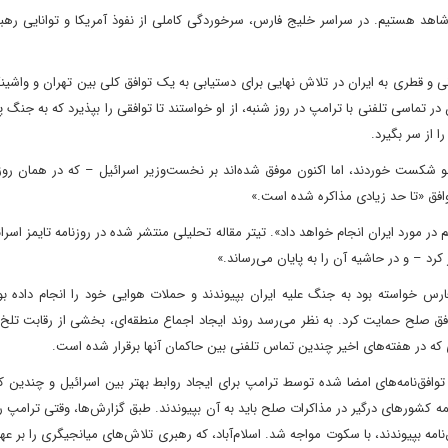
 را شاهد هستیم. در سراسر خلیج فارس، سرخوردگی کاملی از نفوذ آمریکا و توانایی رهب
 و قطری به ایران در تلاش نهایی برای دستیابی به یک توافق کلی بین تهران و واشین
تماسی تلفنی با ترامپ در روز شنبه، از او خواستند تا توافقی را بپذیرد که به جنگ پ
ا از سر بگیرد.
و شکست خوردند، اما اکنون موفق شده‌اند بر نخست‌وزیر اسرائیل – که در همان روز
وافق «تا حد زیادی مذاکره شده است.»
در مورد ایران انجام خواهد داد». تیتر مقاله تحلیلی منتشر شده در روزنامه تایمز اسرائ
کرد – و در حاشیه آن را به پایان می‌رساند.»
رس خواسته بود به جنگ علیه ایران بپیوندند و حملات هوایی خود را انجام داده بود
فق صلح حمایت کرد. به نظر می‌رسد روند ایجاد اجماع منطقه‌ای، بخشی از رقابت تلخ 
که در هفته‌های اخیر چندین تماس تلفنی بین حاکمان آنها برقرار شده است.
افق‌نامه‌های امضا شده توسط ترامپ برای ایجاد روابط بهتر بین اسرائیل و چندین 
مه کشورهای درگیر در مذاکرات صلح باید به آن بپیوندند. طبق گزارش‌ها، وقتی ترامپ رو
مه بپیوندند، با سکوت مواجه شد. اسلام‌آباد، که رهبری تلاش‌های میانجیگری را بر ع