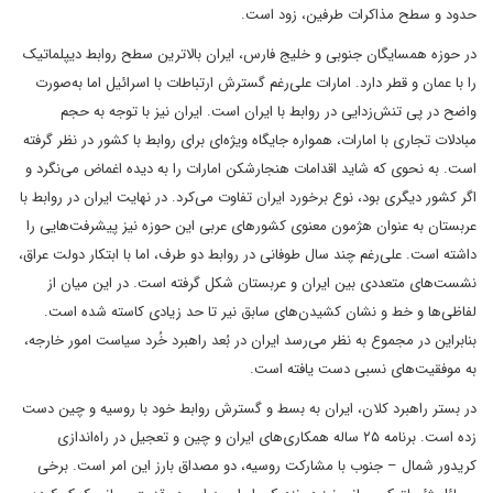
حدود و سطح مذاکرات طرفین، زود است.
در حوزه همسایگان جنوبی و خلیج فارس، ایران بالاترین سطح روابط دیپلماتیک
را با عمان و قطر دارد. امارات علی‌رغم گسترش ارتباطات با اسرائیل اما به‌صورت
واضح در پی تنش‌زدایی در روابط با ایران است. ایران نیز با توجه به حجم
مبادلات تجاری با امارات، همواره جایگاه ویژه‌ای برای روابط با کشور در نظر گرفته
است. به نحوی که شاید اقدامات هنجارشکن امارات را به دیده اغماض می‌نگرد و
اگر کشور دیگری بود، نوع برخورد ایران تفاوت می‌کرد. در نهایت ایران در روابط با
عربستان به عنوان هژمون معنوی کشورهای عربی این حوزه نیز پیشرفت‌هایی را
داشته است. علی‌رغم چند سال طوفانی در روابط دو طرف، اما با ابتکار دولت عراق،
نشست‌های متعددی بین ایران و عربستان شکل گرفته است. در این میان از
لفاظی‌ها و خط و نشان کشیدن‌های سابق نیر تا حد زیادی کاسته شده است.
بنابراین در مجموع به نظر می‌رسد ایران در بُعد راهبرد خُرد سیاست امور خارجه،
به موفقیت‌های نسبی دست یافته است.
در بستر راهبرد کلان، ایران به بسط و گسترش روابط خود با روسیه و چین دست
زده است. برنامه ۲۵ ساله همکاری‌های ایران و چین و تعجیل در راه‌اندازی
کریدور شمال – جنوب با مشارکت روسیه، دو مصداق بارز این امر است. برخی