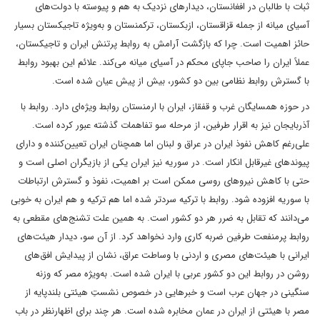
ثبات با طالبان در افغانستان، دیدارهای نزدیک به هم و پیوسته با دولت‌های
آسیای میانه از جمله قزاقستان، ازبکستان، ترکمنستان و به‌ویژه تاجیکستان بسیار
حائز اهمیت است. چرا که بازگشت آرامش به روابط پرتنش ایران و تاجیکستان،
عملاً ایران را صاحب جاپای محکم در آسیای میانه می‌کند. علائم این بهبود روابط
با گسترش روابط نظامی بین دو کشور، بیش از پیش عیان شده است.
در حوزه همسایگان غرب و قفقاز، ایران با ارمنستان روابط ویژه‌ای دارد. روابط با
آذربایجان نیز به اقرار طرفین، از مرحله سو تفاهمات گذشته عبور کرده است.
علی‌رغم کاهش نفوذ ایران در عراق و لبنان اما همچنان ایران تعیین‌کننده و دارای
پیوندهای غیرقابل انکار است. در سوریه نیز ایران یکی از بازیگران اصلی است و
حتی با کاهش نیروهای روسی ممکن است بر اهمیت، نفوذ و گسترش ارتباطات
با سوریه افزوده شود. روابط با ترکیه سردتر شده اما هم ترکیه و هم ایران به خوبی
می‌دانند که تقابل به ضرر هر دو کشور است. به همین علت تشنج‌های مقطعی به
روابط پرمنفعت طرفین ضربه کاری وارد نخواهد کرد. از آن سو، دیدار هیئت‌های
ایرانی با هیئت‌های مصری و اردنی با وساطت عراق،‌ نشان از پیدایش افق‌های
روشن در روابط این دو کشور عربی با ایران شده است. به‌ویژه مصر که وزنه
سنگینی در جهان عرب است و خبرهایی در خصوص نشستِ هیئتی بلندپایه از
مصر با هیئتی از ایران در عمان مخابره شده است. هر چند برای اظهارنظر در باب