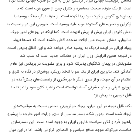
مسائل ژئوپلتیک جهانی نیز در نزدیکی ایران به این دو قدرت جهانی کمک‌ کرده
است. از یک طرف، مبحث محاصره و کنترل چین از سوی غرب است که با
پیمان‌های آکوس و کواد نمود پیدا کرده است. از طرف دیگر، جنگ روسیه با
اوکراین و تحریم‌های گسترده غرب علیه روسیه است. خروجی این دو وضعیت به
نقش کلیدی ایران بیش از پیش افزوده است. کما اینکه در روزهای اخیر جیک
سالیوان، مشاور امنیت ملی ایالات متحده اذعان داشته است که صدها فروند
پهباد ایرانی در آینده نزدیک به روسیه صادر خواهد شد و این اتفاق بدیعی است.
در نتیجه همین افزایش وزن ایران در معادلات جدید است که سبب شد
عضویتش در پیمان شانگهای پذیرفته شود و برای عضویت در بریکس نیز اعلام
آمادگی کند. بنابراین ایران از یک سو با اتخاذ رویکرد روشن‌تر در نگاه به شرق و
اهتمام در آن جهت، و از سوی دیگر با بهره‌گیری از وضعیت‌های پیش‌آمده در
اروپای شرقی و جنوب شرقی آسیا، توانسته است راهبرد کلان خود را نیز تا حد
قابل توجهی به پیش بَرَد.
نکته قابل توجه در این میان، ایجاد خوش‌بینی محض نسبت به موقعیت‌های
ایجاد شده است. بدون شک، بستر مناسبی از سوی وزارت امور خارجه با پیشبردِ
راهبردِ خُرد و کلان سیاست خارجی ایران به وجود آمده است. این بسترسازی
مناسب، می‌تواند موجد منافع سیاسی و اقتصادی فراوانی باشد. اما در این میان