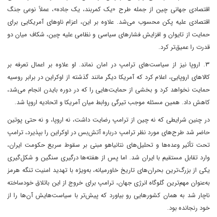
اقتصادی جهانی چین از جمله طرح «یک کمربند، یک جاده»، عملاً نوعی جنگ
اقتصادی علیه پکن محسوب می‌شد. علاوه بر این، اعزام ناوهای آمریکایی برای
حمایت از تایوان و افزایش فشارهای سیاسی و نظامی علیه چین، شکاف میان دو
قدرت را عمیق‌تر کرد.
۳. اروپا نیز از سیاست‌های ترامپ در امان نماند. او علاوه بر اعمال تعرفه بر
کالاهای اروپایی، اعلام کرد که آمریکا دیگر مانند گذشته از اوکراین در برابر روسیه
حمایت نخواهد کرد و بخشی از حمایت‌هایی را که در دوره بایدن انجام می‌شد،
کاهش داد. همین مسئله موجب تیرگی روابط میان آمریکا و اتحادیه اروپا شد.
در چنین شرایطی که نه چین از ترامپ رضایت داشت، نه اروپا، و نه حتی پوتین
حاضر شد طرح‌های مورد نظر ترامپ درباره آتش‌بس در اوکراین را بپذیرد، ترامپ
تحت تأثیر وعده‌ها و تحلیل‌های نتانیاهو مبنی بر سقوط سریع حکومت ایران،
وارد تقابل مستقیم با ایران شد. اما پس از هفته‌ها درگیری سنگین و شکل‌گیری
یکی از بزرگ‌ترین بحران‌های تاریخ خاورمیانه، به‌ویژه با تهدید امنیت تنگه هرمز
به‌عنوان مهم‌ترین گلوگاه انرژی جهان، ترامپ برای خروج از این باتلاق خودساخته
ناچار شد به همان کشورهایی رو بیاورد که پیش‌تر با سیاست‌هایش آن‌ها را از
خود رنجانده بود.