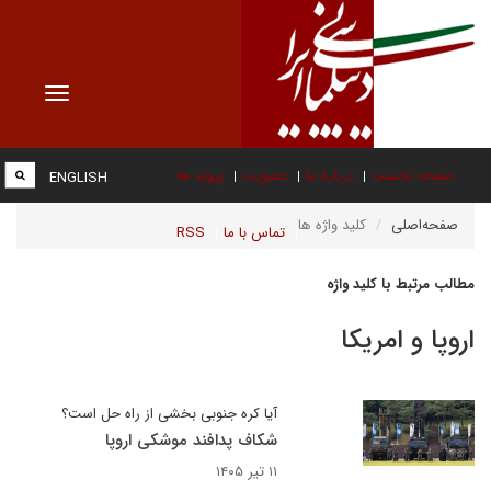
Toggle
vigation
صفحه نخست
درباره ما
عضویت
پیوند ها
ENGLISH
صفحه‌اصلی
کلید واژه ها
تماس با ما
RSS
مطالب مرتبط با کلید واژه
اروپا و امریکا
آیا کره جنوبی بخشی از راه حل است؟
شکاف پدافند موشکی اروپا‌
۱۱ تیر ۱۴۰۵