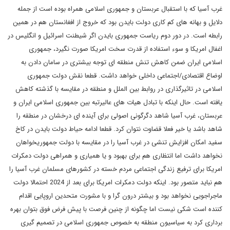
غرب آسیا که با استقبال عربستان و جمهوری اسلامی همراه بوده است از جمله
دلایل و بهانه های کم کاری دولت بایدن بود که خروج از افغانستان هم در همین
رابطه است. در دور دوم ریاست جمهوری بایدن اگر شیطنت اسرائیل و انگلیس در
اغفال امریکا و سوء استفاده از قدرت سخت امریکا صورت نگیرد، جمهوری
اسلامی ایران ضمن کاهش تنش منطقه ای توجه بیشتری در سامان دادن به
اوضاع اقتصادی/اجتماعی داخلی خواهد داشت. قطعا نقش دولت جمهوری
اسلامی در تاثیرگذاری در روابط بین الملل و منطقه در مقایسه با گذشته کاهش
یافته است. حال اینکه با تبادل هیات های عالیرتبه بین جمهوری اسلامی ایران و
عربستان، غرب آسیا شاهد دگرگونی اصولی برای آینده ای درخشان در منطقه را
شاهد باشد یا خیر فعلا قضاوت نتوان کرد. قطعا ادامه حیاط دولت بایدن در کاخ
سفید امکان افزایش تنشی در غرب آسیا را در مقایسه با دولت جمهوریخواهان
نخواهد داشت اما انتظاری هم برای بهبود و یا همیاری و همراهی دولت دمکرات
امریکا برای ترفیع زندگی اجتماعی مردم خسته در کشورهای مسلمان غرب آسیا را
هم نباید متصور بود. اینکه دولت دمکرات امریکا برای بعد از 2024 احتمالا دولت
ماجراجویی نخواهد بود و بیشتر درون گرا و با مشورت متحدین اروپایی اقدام
کننده است شکی نیست اما چگونه از چنین فرصت با پیش فرض فوق بتوان بهره
برداری کرد به سیاسیون منطقه به خصوص جمهوری اسلامی در تصمیم گیری