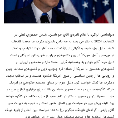
دیپلماسی ایرانی:
با اعلام نامزدی آقای جو بایدن، رئیس جمهوری فعلی در
انتخابات 2024 به نظر می رسد به سه دلیل بایدن/دمکرات ها مجددا انتخاب
شوند. دلیل اول؛ خوف و نگرانی از بازگشت مجدد آقای دونالد ترامپ و تفکر
ترامپیسم و "اول امریکا" در بین کشورهای جهان و شهروندان امریکایی است.
دلیل دوم؛ آقای بایدن به چندجانبه گرایی اعتقاد دارد و متحدین اروپایی و
کشورهای همسوی با امریکا از جمله؛ کره جنوبی، ژاپن و کشورهای مخالف چین
و اروپایی ها از چنین سیاستی از سوی امریکا خشنود هستند و در انتخاب مجدد
دمکرات ها کمک خواهند کرد. دلیل سوم؛ بر مبنای سیستم حکومتی در امریکا،
هرگاه کنگره/مجلس در دست جمهوریخواهان باشد، برای برقراری توازن بین دو
حزب، معمولا رئیس جمهور مستقر در کاخ سفید از حزب مخالف در کنگره خواهد
بود. البته پیش بین در سیاست بین الملل متغیر است و با توجه به کهولت سن
آقای بایدن، اگر اتفاق نابهنگام دیگری رخ ندهد؛ سیاست بین الملل از زاویه عینک
کشورها، اتحادیه ها و مناطق مختلف جهان بشرح زیر خواهد بود.