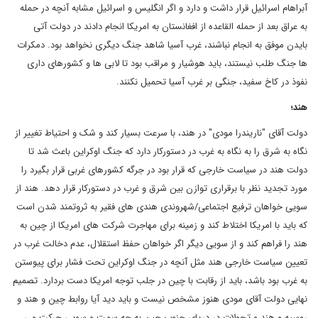
آبراهام اسرائیل قرار داشت و دارد و اگر انگلیس و اسرائیل مشابه آنچه در حمله
به عراق بعد از حمله القاعده از افغانستان به امریکا انجام دادند در دولت آتی
بایدن موفق به انجام نباشند، غرب آسیا شاهد جنگ دیگری نخواهد بود. دمکرات
ها جنگ طلب نیستند، باید هوشیار و مراقب بود تا لابی ها و کشورهای داری
نفوذ در کاخ سفید، جنگی بر غرب آسیا تحمیل نکنند.
هند؛
دولت آقای "ناریندرا مودی" در هند، با سرعت بسیار کند و شک و احتیاط تغییر از
نگاه به شرق را به نگاه به غرب در دستورکار دارد که جنگ اوکراین باعث شد تا
دولت هند در سیاست خارجی که قرار بود در جرگه کشورهای غربی قرار بگیرد را
مورد تجدید نظر با برقراری توازن بین شرق و غرب در دستورکار قرار دهد. هند از
سویی خواهان ترفیع اجتماعی/شهروندی هندی های فقیر به ثروتمند شدن است
که باید با امریکا اختلاط کند و زمینه برای مهاجرت شرکت های امریکا از چین به
هند را فراهم کند و از سویی دیگر اگر خواهان حفظ استقلال، عدم دخالت غرب در
تعیین سیاست خارجی هند مثل آنچه در جنگ اوکراین تحت فشار برای پیوستن
به غرب بود باشد، باید از رقابت با چین در جلب توجه امریکا دست بردارد. تصمیم
نهایی دولت آقای مودی هنوز مشخص نیست و باید دید آیا روابط چین و هند و
روسیه و هند و تحولات در دریای جنوب چین به چه سمت و سویی حرکت می