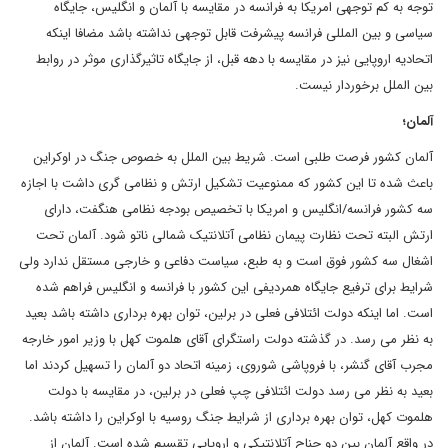
توجه به کم توجهی امریکا به فرانسه در مقایسه با آلمان و انگلیس، جایگاه
سیاسی و بین المللی فرانسه پیشرفت قابل توجهی نداشته باشد مضافا اینکه
اتحادیه اروپایی نیز در مقایسه با دهه قبل، از جایگاه تاثیرگذاری موثر در روابط
بین الملل برخوردار نیست.
آلمان؛
آلمان کشور فرصت طلبی است. شریط بین الملل به خصوص جنگ در اوکراین
باعث شده تا این کشور که ممنوعیت تشکیل ارتش و نظامی گری داشت با اجازه
سه کشور فرانسه/انگلیس و امریکا با تخصیص بودجه نظامی هنگفت، دارای
ارتش البته تحت نظارت پیمان نظامی آتلانتیک شمالی ناتو شود. آلمان تحت
اشغال سه کشور فوق است و به طبع، سیاست دفاعی و خارجی مستقل ندارد ولی
شرایط برای ترفیع جایگاه همردیفی این کشور با فرانسه و انگلیس فراهم شده
است. اما اینکه دولت ائتلافی فعلی در برلین، توان بهره برداری داشته باشد بعید
به نظر می رسد. در گذشته دولت راستگرای آقای هلموت کهل با وزیر امور خارجه
مجرب آقای گنشر، با فروپاشی شوروی، زمینه اتحاد دو آلمان را تسهیل کردند اما
بعید به نظر می رسد دولت ائتلافی چپ فعلی در برلین، در مقایسه با دولت
هلموت کهل، توان بهره برداری از شرایط جنگ روسیه با اوکراین را داشته باشد.
در واقع آلمان بین دو جناح آتلانتیکی و اروپایی تقسیم شده است. آلمان از