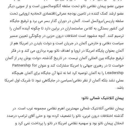
سویی عضو پیمان نظامی ناتو تحت سلطه آنگلوساکسون است و از سویی دیگر
عضو ارشد کمک کننده در تامین بودجه عمرانی/اقتصادی اتحادیه اروپایی تحت
سلطه پاریس/بروکسل است. آلمان در دوران گذار بسر می برد و ترفیع جایگاه
این کشور بستگی به کلاس ساستمداران در برلین دارد تا چگونه آینده آلمان را
ترسیم کنند. آنچه مشهود است اختلافات درون حزبی در چگونگی تعیین مسیر
سیاست دفاعی و خارجی آلمان در جریان است و دولت بایدن در امریکا هم از
آلمان بعنوان پایگاه امریکا در اروپا و اهداف ناتو بهره برداری می کند و در فکر
ترفیع جایگاه بین المللی آلمان نیست. در تاریخ گذشته، دولت بوش پدر از آلمان
خواست تا در رهبری جهانی با امریکا مشارکت کند و عنوان Partnership for
Leadership را به آلمان توصیه کرد اما نه تنها آن جایگاه برای آلمان هیچگاه
عملی نشد بلکه آلمان از نظر دفاعی/سیاسی در جایگاهی نبود تا شریک اول امریکا
باشد.
پیمان آتلانتیک شمالی ناتو؛
پیمان نظامی آتلانتیک شمالی مهمترین اهرم نظامی مجموعه غرب است. در
گذشته اختلافات درون غربی، ناتو را تضعیف کرده بود و حتی آقای ترامپ درصدد
انحلال پیمان ناتو بود و سهمیه نظامی امریکا در ناتو را پرداخت نمی کرد و