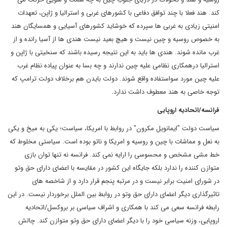
کند. هند فعلا با چند توافق دفاعی با کشورهای غربی و استرالیا و ژاپن، تعهدات
امنیتی زیادی به غربی ها سپرده که خوشاید کشورهای آسیایی و همسایگان هند
به خصوص روسیه و چین نیست و هیچ بعید نیست هندی ها از آسیا رانده و از
غرب مانده شوند. هندی ها باید به این نتیجه رسیده باشند که سنخیتی با ژاپن و
استرالیا درهمکاری نظامی علیه چین ندارند و چه بسا به عنوان پیاده نظام غرب
علیه چین مورد سواستفاده واقع شوند. دولت بایدن هم برخلاف دولت ترامپ که
توجه خاصی به هند معطوف داشت ندارد.
فرانسه/اتحادیه اروپایی
سیاست دولت "ایمانویل مکرون" در روابط با امریکا، سیاست؛ یکی به میخ و یکی
به نعل و مماشات با چین و روسیه و امریکا و ناتو بوده است. سیاستی مخلوط که
خط مشی مشخص و محسوسی را ارایه نمی کند. فرانسه نه تنها توان بازی
متوازن کننده را ندارد بلکه جایگاه این کشور در مقایسه با اعضای دارای حق وتو
در شورای امنیت برابر نیست و در مرتبه پنجم قرار دارد و از شاخصه های
تاثیرگذاری دیگر اعضای دارای حق وتو در روابط بین الملل برخوردار نیست. در این
رابطه فرانسه سعی می کند با همکاری و اشراف سیاسی بر بروکسل/اتحادیه
اروپایی، وزنه سیاسی خود را با دیگر اعضای دارای حق وتو متوازن کند. چالش