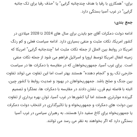
برای؛ "همکاری با رقبا با هدف چندچانبه گرایی" یا "حذف رقبا برای تک جانبه
گرایی" در غرب آسیا بستگی دارد.
جمع بندی؛
ادامه دولت دمکرات آقای جو بایدن برای سال های 2024 تا 2028 میلادی در
کشور امریکا، نکات مثبت و منفی بسیاری دارد. ادامه سیاست فعلی و کم رنگ
امریکا در روابط بین الملل از جمله نکات مثبت اما "چندجانبه گرایی" امریکا که
زمینه اغفال امریکا توسط اروپا و اسرائیل فراهم می شود از جمله نکات منفی
است. برای غرب آسیا، جمهوریخواهان که در مقایسه با دمکرات ها در سیاست
خارجی تک رو و "انجام دهنده" هستند بهتر است اما این تفاوت می تواند تفاوت
بین جنگ و صلح باشد. جمهوریخواهان در بهبود و ضدیت روابط با کشور چین،
البته با فاصله نیم قرن، نشان دادند در مقایسه با دمکرات ها، عملگرا و تصمیم
گیرنده موثرتری هستند اما آیا کشورها در غرب آسیا، توان بهره برداری از تفاوت
بین دولت های دمکرات و جمهوریخواه و یا تاثیرگذاری در انتخاب دولت دمکرات
یا جمهوریخواه برای کاخ سفید دارا هستند، به رهبران سیاسی در غرب آسیا
بستگی دارد که اگر بخواهند به نظر می رسد می توانند.