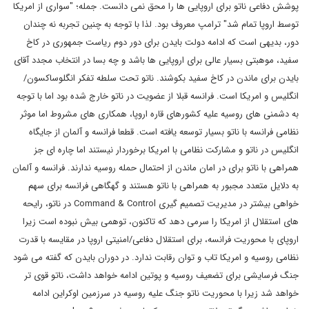
پوشش دفاعی ناتو برای اروپایی ها را محق نمی دانست. جمله؛ "سواری از امریکا
توسط اروپا تمام شد" ترامپ معروف بود. لذا با توجه به چنین تجربه نه چندان
دور، بدیهی است که ادامه دولت بایدن برای دور دوم ریاست جمهوری در کاخ
سفید، موهبتی بسیار عالی برای اروپایی ها باشد و چه بسا در انتخاب مجدد آقای
بایدن برای ماندن در کاخ سفید بکوشند. ناتو تحت سلطه تفکر انگلوساکسون/
انگلیس و امریکا است. فرانسه قبلا از عضویت در ناتو خارج شده بود اما با توجه
به دشمنی های روسیه علیه کشورهای قاره اروپا، همکاری های مشروط اما موثر
نظامی فرانسه با ناتو بسیار توسعه یافته است. قطعا فرانسه و آلمان از جایگاه
انگلیس در ناتو و مشارکت نظامی با امریکا برخوردار نیستند اما چاره ای جز
همراهی با ناتو برای در امان ماندن از احتمال حمله روسیه ندارند. فرانسه و آلمان
به دلایل متعدد مجبور به همراهی با ناتو هستند و گهگاهی فرانسه برای سهم
خواهی بیشتر در مدیریت تصمیم گیری Command & Control در ناتو، رایحه
های استقلال از امریکا را سرمی دهد که تاکنون، توهمی بیش نبوده است زیرا
اروپای با محوریت فرانسه، برای استقلال دفاعی/امنیتی اروپا در مقایسه با قدرت
نظامی روسیه و امریکا تاب و توان رقابت ندارد. در دوران بایدن که گفته می شود
جنگ فرسایشی برای تضعیف روسیه و پوتین ادامه خواهد داشت، ناتو قوی تر
خواهد شد زیرا با محوریت ناتو جنگ علیه روسیه در سرزمین اوکراین ادامه