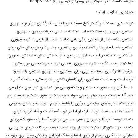
خواهد داشت مگر تحولاتی در روسیه و کرملین رخ دهد. &nbsp;
جمهوری اسلامی ایران؛
دولت های متعدد امریکا در کاخ سفید تقریبا توان تاثیرگذاری موثر بر جمهوری
اسلامی ایران را از دست داده اند. البته نه به معنی ضربه ناپذیری جمهوری
اسلامی بلکه، بالاتر از سیاهی رنگی باقی نمانده است. از طرفی دیگر، جمهوری
اسلامی هم با مانورها و انعطاف پذیری و تغییر جهت و غیرقابل پیش بینی بودن
ها، نشان داده که در ایجاد اخلال و در عین حال کاهش تنش ها، نقش محوری
ایفا کرده است. نگاه به شرق جمهوری اسلامی توسط دولت فعلی در پاستور،
هرگونه تاثیرگذاری مستقیم غربی برای همکاری با جمهوری اسلامی را مسدود
کرده است و سیاست همکاری برای کاهش تنش و همزیستی مسالمت آمیز با
همسایگان را به صورت مستقیم و یا کشورهای فرامنطقه ای غیر غربی دنبال می
کند. آیا سیاست جدید بهتر از قبلی خواهد بود یا خیر؛ هنوز مشخص نیست زیرا
تبلور مثبت در سطح اجتماعی موثری را شاهد نبودیم. دولت جو بایدن به نوعی
ادامه دهنده سیاست دولت بارک اوباما در غرب آسیا است و قبلا نیز رهاکردن
منطقه توسط امریکا و سپردن راهبرد سیاسی در غرب آسیا را به خود کشورهای
منطقه در دستورکار دمکرات ها قرار بوده است. توجه امریکا به دریای چین، بی
تفاوتی در پیگیری برجام از سوی اعضا و جنگ اوکراین و تلاش چین برای ورود به