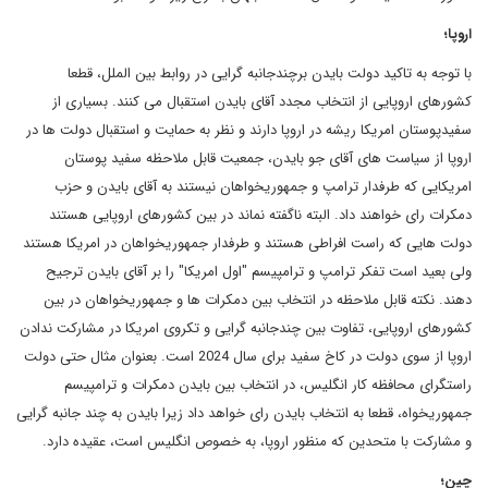
اروپا؛
با توجه به تاکید دولت بایدن برچندجانبه گرایی در روابط بین الملل، قطعا
کشورهای اروپایی از انتخاب مجدد آقای بایدن استقبال می کنند. بسیاری از
سفیدپوستان امریکا ریشه در اروپا دارند و نظر به حمایت و استقبال دولت ها در
اروپا از سیاست های آقای جو بایدن، جمعیت قابل ملاحظه سفید پوستان
امریکایی که طرفدار ترامپ و جمهوریخواهان نیستند به آقای بایدن و حزب
دمکرات رای خواهند داد. البته ناگفته نماند در بین کشورهای اروپایی هستند
دولت هایی که راست افراطی هستند و طرفدار جمهوریخواهان در امریکا هستند
ولی بعید است تفکر ترامپ و ترامپیسم "اول امریکا" را بر آقای بایدن ترجیح
دهند. نکته قابل ملاحظه در انتخاب بین دمکرات ها و جمهوریخواهان در بین
کشورهای اروپایی، تفاوت بین چندجانبه گرایی و تکروی امریکا در مشارکت ندادن
اروپا از سوی دولت در کاخ سفید برای سال 2024 است. بعنوان مثال حتی دولت
راستگرای محافظه کار انگلیس، در انتخاب بین بایدن دمکرات و ترامپیسم
جمهوریخواه، قطعا به انتخاب بایدن رای خواهد داد زیرا بایدن به چند جانبه گرایی
و مشارکت با متحدین که منظور اروپا، به خصوص انگلیس است، عقیده دارد.
چین؛