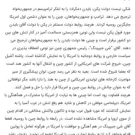
شکی نیست دولت پکن، بایدن دمکرات را به تفکر ترامپیسم در جمهوریخواه
ترجیح می دهد. ترامپ و جمهوریخواهان، چین را به عنوان دشمن اول امریکا
جایگزین روسیه کردند. هرچند روابط دولت مستقر در پکن با دولت آقای بایدن
مورد قبول پکن نیست ولی نوعی همزیستی مسالمت آمیز در کنار تنش های بین
دو کشور برقرار است و چینی ها دولت بایدن را به جمهوریخواهان ترجیح می
دهند. آقای "شی جیپینگ"، رئیس جمهوری چین نیز نوعی انعطاف پذیری در
سیاست خارجی و روابط دوجانبه با امریکا را به نمایش گذاشته است. پاشنه آشیل
چین، خروج شرکت های امریکایی از کشور چین و انتقال آنها به کشور هند است
که بعضا شروع شده است. بعید به نظر می رسد چین، توان پیشگیری از سیر
مهاجرت کارخانه های تولیدی امریکایی از چین به هند را دارا باشد مگر توافقاتی
که به عنوان چالش در روابط بین چین و امریکا قرار دارد را حل و فصل کنند.
هرچند قضاوت زود است اما چینی ها به نیابت از امریکا یا مشترک در همآهنگی با
امریکا، دیپلماسی موفقی در کاهش و شاید هم رفع تنش در غرب آسیا را به
نمایش گذاشتند که مورد قبول غرب بوده و تاکنون واکنش مخالفی در اقدام چین
از سوی اروپا و امریکا مشاهده نشده است. در رابطه با روابط چین با روسیه، قطعا
آقای شی جیپینگ در هم آهنگی و موافقت با امریکا در هرگونه تعامل با پوتین
اقدام خواهد کرد تا به روابط تجاری چین با امریکا لطمه ای نخورد. یادمان باشد