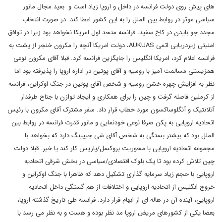
های پیش روی دولت فرانسه در داخل و اروپا زیاد است و بعید مجال مانور
سیاسی موثر در روابط بین الملل را به این کشور اعطا کند. در صورت انتخاب
مجدد جو بایدن در کاخ سفید، فرانسه متحد اول امریکا نخواهد بود زیرا در توافق
امنیتی زیردریایی اتمی AUKUAS، دولت امریکا آنچه را مکرون خنجر از پشت به
فرانسه اعلام کرد، امریکا انگلیس را جایگزین فرانسه کرد. قبلا آقای مکرون نوعی
همزیستی مسالمت آمیز با روسیه و آقای پوتین در اداره اروپا را پذیرفته بود اما
نظر به افزایش چهره خشن روسیه و شخص آقای پوتین در جنگ اوکراین، فرانسه
از کرملین فاصله گرفت و چین را برای همکاری و ایجاد توازن با جناح طرفدار
آتلانتیک و آنگلوساکسون مورد خطاب قرار داد. سفر مشترک آقای مکرون با رئیس
اتحادیه اروپایی به پکن صرفا نوعی خودنمایی و مانور قدرت فرانسه در روابط بین
الملل بود که بیشتر بستگی به شخص آقای شی جیپینگ دارد که بخواهد با
مجموعه اتحادیه اروپایی با محوریت بروکسل/پاریس کار کند یا خیر. قبلا دولت
چین تلاش کرده بود تا یک بلوک اقتصادی/سیاسی در بخش شرقی اتحادیه
اروپایی با حجم زیاد سرمایه گذاری تشکیل دهد که ظاهرا با جنگ اوکراین و
خروج انگلیس از اتحادیه اروپایی و اختلافات از هم گستگی داخل اتحادیه
اروپایی، آینده آن در هاله ای از ابهام قرار دارد. فرانسه طی تاریخ گذشته اروپا،
بعضا یکی از کشورهای مریض اروپا مد نظر بوده و هست و به نظر می رسد با