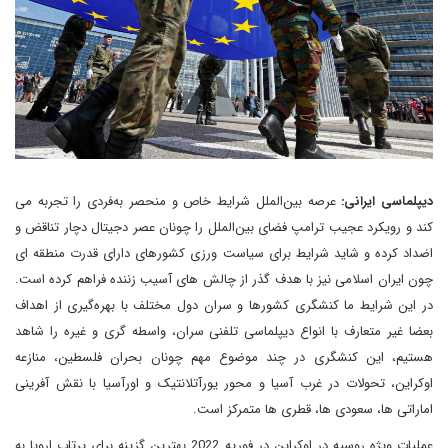
دیپلماسی ایرانی:
عرصه بین‌الملل شرایط خاص و منحصر به‌فردی را تجربه می
کند و رویکرد عجیب ترامپ فضای بین‌الملل را چونان عصر دجیتال دچار تناقض و
اضداد کرده و شاید شرایط برای سیاست ورزی کشورهای دارای قدرت منطقه ای
چون ایران اسلامی نیز با هدف گذر از چالش های آسیب زننده فراهم کرده است.
در این شرایط ما کنشگری کشورها و سران دول مختلف با بهره‌گیری از اهداف
بعضا غیر متعارف با انواع دیپلماسی تلفنی سران، واسطه گری و غیره را شاهد
هستیم، این کنشگری در چند موضوع مهم چونان بحران فلسطین، منازعه
اوکراین، تحولات در غرب آسیا و محور یورآتلانتیک و اورآسیا با نقش آفرینی
اماراتی ها، سعودی ها، قطری ها متمرکز است.
عملیات ویژه روسیه در اوکراین در فوریه 2022 بهترین گزینه برای پرتاب اروپا به