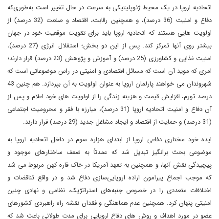
اتحادیه اروپا در یک محیط ژئوپلیتیکی به سرعت در حال تغییر است به‌طوری‌که
دفاع و امنیت (36 درصد)، و همچنین رقابت، اقتصاد و صنعت (32 درصد) از
اولویت هایی هستند که اتحادیه اروپا باید برای تقویت موقعیت خود در جهان
بیشتر روی آنها تمرکز کند. پس از این دو بخش؛ استقلال انرژی (27 درصد)،
امنیت غذایی و کشاورزی (25 درصد) و آموزش و پژوهش (23 درصد) قرار دارند؛
امری که موید آن است که مسائل اقتصادی و امنیتی در راس موضوعاتی است که
شهروندان می خواهند پارلمان اروپا به عنوان اولویت به آن بپردازد. هم چنین 43
درصد تورم، افزایش قیمت و هزینه زندگی را از اولویت های خود اعلام و پس از
آن دفاع و امنیت اتحادیه اروپا (31 درصد)، مبارزه با فقر و محرومیت اجتماعی
(31 درصد) و حمایت از اقتصاد و ایجاد مشاغل جدید (29 درصد) قرار دارند.
ایده خود مختاری دفاعی اروپا از ابتدای هزاره سوم در داخل اتحادیه اروپا به
موضوعی بحث برانگیز تبدیل شد که عمدتاً به ضعف ساختارهای موجود و
پیچیدگی نقش آنها، و همچنین به تعهد آمریکا در خاک قاره کهن مربوط می شد
که موجب اجماع پیرامون اراده اروپایی‌سازی دفاع شد و در واقع تناقضات و
اختلافات متعددی را در خصوص جنبه‌های استراتژیک، نظامی و نهادی چنین
امنیتی پنهان کرد. همچنین عدم هماهنگی و فقدان نقشه راه راهبردی کشورهای
عضو در مورد اهداف و روش های دفاع اروپایی برای مدت طولانی باعث شد که