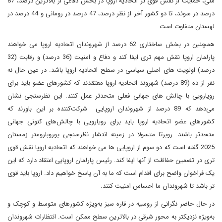
ملی، حمایت از نقش قوی تر اتحادیه اروپا در بخش دفاعی از بالاترین درصد، 87
درصد در سوئد، تا دو کشور آخر از نظر درصد، 47 درصد در رومانی و 44 درصد در
لهستان متفاوت است.
همچنین در بخش ساختاری 62 درصد از شهروندان اتحادیه اروپا می خواهند
پارلمان اروپا نقش مهم تری ایفا کند و دفاع و امنیت (36 درصد) و رقابت (32
درصد) اولویت های اصلی سیاسی در سطح اتحادیه اروپا باشد. در عین حال نه
نفر از ده (89 درصد) شهروند اتحادیه اروپا معتقدند که کشورهای عضو باید برای
رویارویی با چالش های جهانی فعلی متحدتر عمل کنند. این نظرسنجی نشان
می‌دهد که 89 درصد از شهروندان اروپایی شرکت‌کننده بر این باورند که
کشورهای عضو اتحادیه اروپا باید برای رویارویی با چالش‌های کنونی جهانی
متحدتر باشند. روبرتا متسولا در زمینه انتشار نظرسنجی یوروبارومتر زمستان
2025 گفته است که دو سوم از اروپایی ها می خواهند که اتحادیه اروپا نقش قوی
تری در تضمین حفاظت از آنها ایفا کند. رئیس پارلمان اروپایی اعتقاد دارد که این
یک فراخوان واضح برای اقدام است که ما به آن پاسخ خواهیم داد. اروپا باید قوی
تر باشد تا شهروندان ما احساس امنیت کنند.
در حال حاضر نگرانی از روسیه در قاره سبز به‌ویژه کشورهای متوسط و کوچک و
به‌ویژه نزدیکتر به محور شرقی در بالاترین سطح ممکن است. انتظارات شهروندان