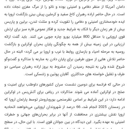
دامان آمریکا از منظر دفاعی و امنیتی بوده و ناتو را از مرگ مغزی نجات داده
است. در حال حاضر اراده رهبران کاخ سفید و کرملین پیش بینی بازگشت اروپا به
ایده خودمختاری امنیتی و دفاعی را تقویت کرده و مثلث لندن، برلین و پاریس
بیش از هر زمان دیگر با اتکاء به شرایط جدید و افکار عمومی قاره سبز برای ارتش
قوی اروپایی با حداقل 800 میلیارد یورو چاره جویی می کنند. باید گفت ارائه
ارزیابی در این زمینه بیش از همه به چگونگی پایان بحران اوکراین و بازگشت
روسیه به مرحله احیاء و بازسازی روابط با غرب و اروپا بر می گردد؛ البته در حال
حاضر تلاش هایی از سوی طرفین برای پایان دادن به منارعه با مذاکره و گفت‌وگو
شروع شده ولی به نتیجه رسیدن آن مشروط به بروز اراده رهبران سیاسی دو
طرف و تقلیل خواسته های حداکثری آقایان پوتین و زلنسکی است.
در حالی که فرانسه برای دومین نشست سران کشورهای داوطلب برای امنیت و
صلح در اوکراین آماده می شوند مذاکرات در ریاض برای آتش‌بس در اوکراین
ادامه دارد؛ در این شرایط بر اساس نظرسنجی یوروبارومتر توسط پارلمان اروپا که
در زمستان 2025 انجام شد، 66 درصد از شهروندان اروپایی می‌خواهند اتحادیه
اروپا نقش بیشتری در محافظت از آنها در برابر بحران‌های جهانی و خطرات
امنیتی به عهده بگیرد. این دیدگاه در بین جوانان قوی است. با این حال، در سطح