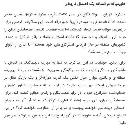
خاورمیانه در آستانه یک احتمال تاریخی
مذاکرات تهران – واشینگتن در سال ۲۰۲۵، اگرچه هنوز به توافق قطعی منجر
نشده، اما نقطه عطفی بالقوه در تاریخ خاورمیانه است. این مذاکرات، فرصتی برای
بازتعریف موازنه قدرت ایجاد کرده‌اند، اما عدم قطعیت نتیجه، همسایگان ایران را
در حالتی از انتظار و محاسبه نگه داشته است. از بغداد تا باکو، از کابل تا دوحه،
کشورهای منطقه در حال ارزیابی استراتژی‌های خود هستند: آیا ایران از انزوای
جهانی خارج خواهد شد؟
برای ایران، موفقیت در این مذاکرات نه تنها به مهارت دیپلماتیک در تعامل با
واشینگتن بستگی دارد، بلکه به چگونگی مدیریت هوشمندانه روابط پیچیده
منطقه‌ای و یافتن توازن میان نقش یک قدرت موازنه‌گر و یک بازیگر فعال در
عرصه جهانی است. تهران باید بتواند در این لحظه حساس، به‌طور دقیق و
حساب‌شده استراتژی خود را در برابر همسایگان و رقبای جهانی تنظیم کند. برای
همسایگان ایران، این دوره زمانه نقطه‌ای استراتژیک است: آیا آنها به جریان
احتمالی دیپلماسی خواهند پیوست یا در برابر آن مقاومت خواهند کرد؟ در این
تقاطع تاریخی، آینده خاورمیانه در گرو پاسخ به این پرسش سرنوشت‌ساز قرار
دارد.