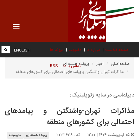
Toggle
vigation
صفحه نخست
درباره ما
عضویت
پیوند ها
ENGLISH
صفحه‌اصلی
اخبار
پرونده هسته ای
تماس با ما
RSS
مذاکرات تهران-واشنگتن و پیامدهای احتمالی برای کشورهای منطقه
دیپلماسی در سایه ژئوپلیتیک:
مذاکرات تهران-واشنگتن و پیامدهای
احتمالی برای کشورهای منطقه
۰۵ اردیبهشت ۱۴۰۴ | ۱۲:۰۰
کد : ۲۰۳۲۴۳۸
پرونده هسته ای
خاورمیانه