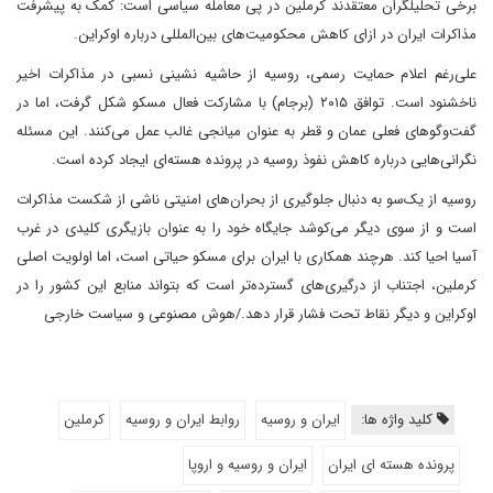
برخی تحلیلگران معتقدند کرملین در پی معامله سیاسی است: کمک به پیشرفت
مذاکرات ایران در ازای کاهش محکومیت‌های بین‌المللی درباره اوکراین.
علی‌رغم اعلام حمایت رسمی، روسیه از حاشیه نشینی نسبی در مذاکرات اخیر
ناخشنود است. توافق ۲۰۱۵ (برجام) با مشارکت فعال مسکو شکل گرفت، اما در
گفت‌وگوهای فعلی عمان و قطر به عنوان میانجی غالب عمل می‌کنند. این مسئله
نگرانی‌هایی درباره کاهش نفوذ روسیه در پرونده هسته‌ای ایجاد کرده است.
روسیه از یک‌سو به دنبال جلوگیری از بحران‌های امنیتی ناشی از شکست مذاکرات
است و از سوی دیگر می‌کوشد جایگاه خود را به عنوان بازیگری کلیدی در غرب
آسیا احیا کند. هرچند همکاری با ایران برای مسکو حیاتی است، اما اولویت اصلی
کرملین، اجتناب از درگیری‌های گسترده‌تر است که بتواند منابع این کشور را در
اوکراین و دیگر نقاط تحت فشار قرار دهد./هوش مصنوعی و سیاست خارجی
کلید واژه ها:
ایران و روسیه
روابط ایران و روسیه
کرملین
پرونده هسته ای ایران
ایران و روسیه و اروپا