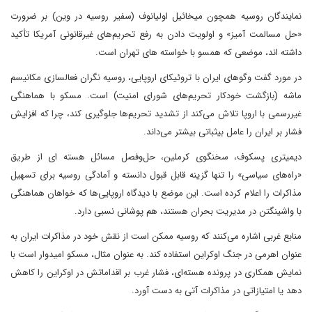
نمایندگان روسیه همچون میخائیل اولیانوف (سفیر روسیه در وین) بر ضرورت
«حل مسالمت آمیز» و اولویت دادن به رفع تحریم‌های غیرقانونی آمریکا تأکید
داشته اند، موضعی که همسو با خواسته های تهران است.
در مورد گفت وگوهای ایران با تروئیکای اروپایی، روسیه نگران فعالسازی مکانیسم
ماشه (بازگشت خودکار تحریم‌های شورای امنیت) است. مسکو با هماهنگی
غیررسمی با اروپا تلاش می‌کند از تشدید تحریم‌ها جلوگیری کند، چرا که افزایش
فشار بر ایران را عامل بیثباتی بیشتر می‌داند.
دیمیتری پسکوف، سخنگوی کرملین، حل‌وفصل مسائل هسته ای از طریق
«راه‌های سیاسی» را تنها گزینه قابل قبول دانسته و آمادگی روسیه برای تسهیل
مذاکرات را اعلام کرده است. این موضع با دیدگاه اروپایی‌ها که خواهان هماهنگی
با واشینگتن در مدیریت بحران هستند، هم پوشانی نسبی دارد.
منابع غربی اشاره می‌کنند که روسیه ممکن است از نقش خود در مذاکرات ایران به
عنوان اهرمی در جنگ اوکراین استفاده کند. به عنوان مثال، مسکو امیدوار است با
نمایش همکاری در پرونده هسته‌ای، فشار غرب بر اقداماتش در اوکراین را کاهش
دهد یا امتیازاتی در مذاکرات آتی به دست ‌آورد.