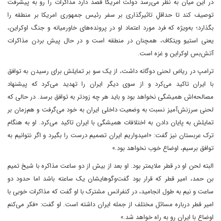
در این میان به نظر می‌رسد دولت امریکا قصد دارد مذاکرات را رو به پیشرفت
توصیف کند تا حداقلِ تاثیرگذاری بر سفر رئیس جمهوری امریکا بر منطقه را
بگذارد؛ به‌ویژه که فرد مورد اعتماد او در پرونده‌های خاورمیانه و جنگ اوکراین،
یعنی استیو ویتکاف، همچنان در منطقه است و در حال پیش بردن مذاکرات
آتش‌بس اوکراین و غزه است.
ترامپ در ریاض لحنی دوگانه داشت، از یک سو بر تمایلش برای رسیدن به توافق
با ایران تاکید می‌کرد و از سوی دیگر ایران را تهدید می‌کرد که پیشنهاد
مصالحه‌اش همیشگی نخواهد بود و باید هر چه زودتر به توافق برسد. در حالی که
لحنی سرزنش‌آمیز نسبت به وضعیت داخلی ایران به خود می‌گرفت و هم‌زمان بر
تمایلش به پایان دادن به اختلافات همیشگی با ایران تاکید می‌کرد. او به هنگام
ترک عربستان نیز گفت: «امیدواریم ایران تصمیم درست را بگیرد و اگر نتوانیم به
توافق برسیم، اوضاع خوب نخواهد بود.»
البته لحن او در قطر ملایمتر بود. او بعد از بیش از دو ساعت مذاکره با شیخ تمیم
بن حمد، امیر قطر که قرار بود گفت‌وگوهایشان یک ساعته باشد اما حدود دو
ساعت و نیم به طول انجامید، در کنفرانس مشترک با او گفت که مذاکرات خوبی با
امیر قطر درباره مسائل مختلف از جمله ایران داشته است. او گفت: «فکر می‌کنم
اوضاع با ایران رو به راه خواهد شد.»