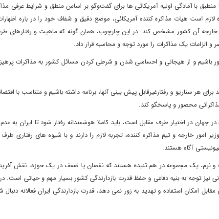
منطبق با آمادگی اولیه آمریکائی ها برای گفت‌وگو بر اساس منطق و شرایط عرفی مذ
 لازم است هیات مذاکره کننده آمریکائی، موضع دقیق و شفاف خود را در باره اظهارات
مور خارجه آن کشور مشخص کند. در این چارچوب، همان گونه که ماهیت و رفتارهای طرف
 و الزامات یک مذاکرات را مورد توجه و محاسبه قرار داد.
 باشیم و از هیجانی و احساسی شدن و شرطی کردن مسائل کشور به مذاکرات پرهیز ک
رای هر سناریو و رفتارغیرقابل پیش بینی آنها، برنامه داشته باشیم و متناسب با اقتض
 مذاکراتی محصور و پاسخگو کند.
 در جهان در اختیار طرف مقابل است، باید کاملا هوشمندانه رفتار شود تا ایران به عد
 امور خارجه و تیم مذاکره کننده، تجربه لازم را دارند و با شیوه های رفتاری طرف 
ونیستی آگاه هستند.
 نرم، یک مجموعه در هم تنیده هستند که نقصان یا ضعف در یک حوزه، نقش آفرین
 نیز توجه به بنیه دفاعی و حفظ قدرت بازدارندگی کشور بسیار مهم و حیاتی است. در 
ابل امکان استفاده و تهدید به زور نمی دهد، قدرت بازدارندگی ایران فعالانه دنبال شو