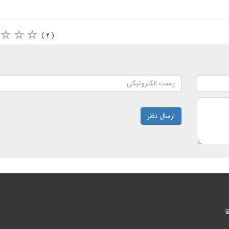
( ۲ )
ارسال نظر
ا