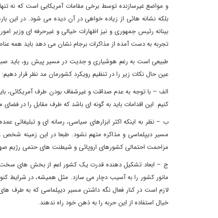
و مواضع غیرسازنده توسط برخی مقامات آمریکایی است که نه تنها 
بلکه نشانه هائی از زیاده خواهی در آن دیده می شود. در این باره
بینانه رئیس جمهوری و نیز اظهارات خیالی و غیرحرفه ای وزیر ا
تجربه به دست آمده از مذاکرات برجام نشان می دهد باید همه عناصر
طبیعی است به رغم هوشیاری و جدیت در مسیر پیش رو، باید صبور
عین حال نکات زیر را در تنظیم رویکرد کشورمان مد نظر قرار دهیم:
الف – با توجه به عدم صداقت و غیرشفاف بودن طرف آمریکائی، باید ب
کنیم. این اقدامات باید به گونه ای باشد که طرف مقابل را در فضای
ب – نظر به اینکه اکثر ابزارهای سیاسی، رسانه ای و تبلیغاتی عمده
مسیر دیپلماسی و مذاکره متهم نشود. طبعا در این زمینه شخص وزیر
مزاحمت احتمالی کشورهای اروپائی و شیطنت های حتمی رژیم صهی
ج – ابعاد تشکیل دهنده قدرت یک کشور اعم از بخش های سخت و
مانور کشور را به آسیب دچار می سازد. مثل همیشه، در شرایط کنونی
لازم است در کنار فعال نگه داشتن مسیر دیپلماسی که به طرف های مق
خیال استفاده از این حربه را به ذهن خود راه ندهند.