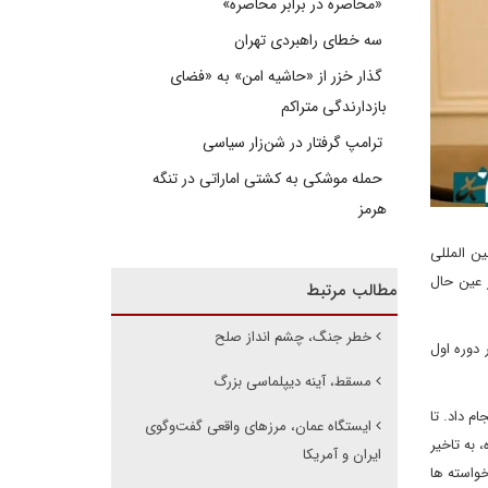
«محاصره در برابر محاصره»
سه خطای راهبردی تهران
گذار خزر از «حاشیه امن» به «فضای
بازدارندگی متراکم
ترامپ گرفتار در شن‌زار سیاسی
حمله موشکی به کشتی اماراتی در تنگه
هرمز
ن المللی
 عین حال
مطالب مرتبط
خطر جنگ، چشم انداز صلح
 دوره اول
مسقط، آینه دیپلماسی بزرگ
م داد. تا
ایستگاه عمان، مرزهای واقعی گفت‌وگوی
 به تاخیر
ایران و آمریکا
خواسته ها