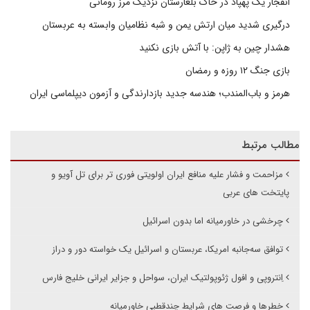
انفجار یک پهپاد در خاک بلغارستان نزدیک مرز رومانی
درگیری شدید میان ارتش یمن و شبه نظامیان وابسته به عربستان
هشدار چین به ژاپن: با آتش بازی نکنید
بازی جنگ ۱۲ روزه و رمضان
هرمز و باب‌المندب؛ هندسه جدید بازدارندگی و آزمون دیپلماسی ایران
مطالب مرتبط
مزاحمت و فشار علیه منافع ایران اولویتی فوری تر برای تل آویو و
پایتخت های عربی
چرخشی در خاورمیانه اما بدون اسرائیل
توافق سه‌جانبه امریکا، عربستان و اسرائیل یک خواسته دور و دراز
اِنتروپی و افول ژئوپولتیک ایران، سواحل و جزایر ایرانی خلیج فارس
خطرها و فرصت های شرایط چندقطبی خاورمیانه