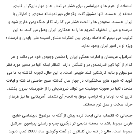
استفاده از اهرم ها و دیپلماسی برای فشار در تنش ها و مهار بازیگران کلیدی
منطقه ای هستند. آنها مشوق گفت وگوهای دوراندیشانه سعودی و اماراتی با
ایران هستند. سعودی ها را تحت فشار می گذارند تا از جنگ یمن خارج شود و
سرعت و میزان تخفیف تحریم ها را به همکاری ایران وصل می کنند. به این
ترتیب می بینیم که فاصله زیادی بین تفکرات مشاور امنیت ملی بایدن و فرستاده
ویژه او در امور ایران وجود ندارد.
اسرائیل، عربستان و امارات همگی ایران را دشمن وجودی خود می دانند و هر
کدام از آنها لابی قدرتمندی در واشنگتن دارند. انتظار اینکه آنها در مسیر مورد نظر
سولیوان و بنایم کارشکنی کنند طبیعی است. با این حال، تجربه گذشته به ما می
گوید که شیوه های سختگیرانه در چهار سال گذشته هیچ حاصلی نداشته و ایالات
متحده تنها در صورت موفقیت می تواند نیروهایش را از خاورمیانه بیرون بکشد.
کاری که نه اوباما و نه ترامپ موفق به انجام آن نشدند. آمریکایی ها نیز طرفدار
حرف سخت و عمل نرم هستند.
جنجالی که انتصاب مالی ایجاد کرده بیش از آنکه به موضوع دیپلماسی خلیج
فارس مربوط باشد به مسئله قدیمی تر درگیری چپ و راستی پیرامون اسرائیل
مربوط است. مالی در تیم بیل کلینتون در گفت وگوهای سال 2000 کمپ دیوید