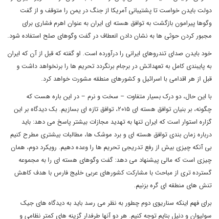
دولت بایدن خواست تا پشتیبانی آمریکا از جنگ در یمن را متوقف و از گفت
وگوها پیرامون بازگشت به توافق هسته ای ایران به عنوان اهرم فشاری برای
مجبور کردن حوثی ها به نشان دادن انعطاف در گفت وگوهای صلح استفاده شود.
خود بایدن صدای تندروهای ایرانی را درآورده است. او گفته که قبل از آن که ایران
به پایبندی کامل به تعهداتش در برجام برنگردد تحریم ها را برنخواهد داشت و
قبل از هر اقدامی با اسرائیل و کشورهای منطقه مشورت خواهد کرد.
با این حال، دو درک بسیار متفاوت – سخت و نرم – در این باره هست که
چگونه، بر بنیان توافق هسته ای ۲۰۱۵، توافق تازه ای بسازیم. بک دیدگاه بر این
گزاره استوار است که ایران تنها به تهدید مجازات بیشتر پاسخ می دهد: باید
درباره زمان بندی توافق هسته ای و برد موشک ها، مطالبات بیشتری مطرح کنیم
بی آنکه چیزی بیش از رفع تدریجی تحریم ها را وعده دهیم. رویکرد دوم، همان
چیزی است که مالی پیشنهاد می دهد: گفت وگوهای هسته ای را به مجموعه
گسترده تری از مباحث با مشارکت کشورهای عربی خلیج فارس با هدف کاهش
تنش های منطقه ای گره بزنیم.
برای فهم اینکه سناریوی دوم چطور به نظر می رسد باید به دیدگاه های جیک
سولیوان و دنیل بنایم توجه کنیم. هر دو آنها طرفدار گزینه های کمتر نظامی و