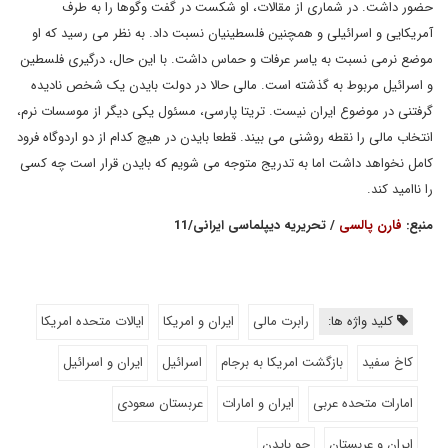
حضور داشت. در شماری از مقالات، او شکست در گفت وگوها را به طرف
آمریکایی و اسرائیلی و همچنین فلسطینیان نسبت داد. به نظر می رسید که او
موضع نرمی نسبت به یاسر عرفات و حماس داشت. با این حال، درگیری فلسطین
و اسرائیل مربوط به گذشته است. مالی حالا در دولت بایدن یک شخص نادیده
گرفتنی در موضوع ایران نیست. تریتا پارسی، مسئول یکی دیگر از موسسات نرم،
انتخاب مالی را نقطه روشنی می بیند. قطعا بایدن در هیچ کدام از دو اردوگاه فرود
کامل نخواهد داشت اما به تدریج متوجه می شویم که بایدن قرار است چه کسی
را ناامید کند.
منبع:
فارن پالسی
/ تحریریه دیپلماسی ایرانی/11
کلید واژه ها:
رابرت مالی
ایران و امریکا
ایالات متحده امریکا
کاخ سفید
بازگشت امریکا به برجام
اسرائیل
ایران و اسرائیل
امارات متحده عربی
ایران و امارات
عربستان سعودی
ایران و عربستان
جو بایدن