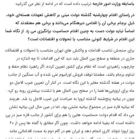
باسابقه وزارت امور خارجه
ترتیب داده است که در ادامه از نظر می گذرانید:
در راستای اقدام چهارشنبه گذشته دولت مبنی بر کاهش تعهدات هسته‌ای خود،
ذیل برجام برخی آن را اقدامی دیرهنگام می‌دانند و برخی هم معتقدند که
اساساً نباید دولت دست به چنین اقدام حساسیت برانگیزی می زد. از نگاه شما
این اقدام در شرایط کنونی متناسب با تحولات و اقتضائات است؟
برای سنجش تناسب اقدامات و واکنش های تهران متناسب با تحولات و اقتضائات
جاری در منطقه و سطح بین الملل باید دید که این اقدامات تا چه اندازه در
چارچوب راهبردی است که نظام برای کشور تعیین کرده، اگر راهبرد نظام حفظ و
تداوم برجام باشد، مطمئنا توقف فروش اورانیوم غنی شده و آب سنگین از جانب
دولت در هفته گذشته مغایر با این نگاه است. در کنار آن تعیین ضرب الاجل دو
ماه برای اروپایی‌ها فضا را در سطح بین الملل هم با تشتت بیشتری روبه رو کرد.
چون در بیانیه پنج‌شنبه گذشته اروپا به صراحت این ضرب الاجل رد شد. هرچند
که بیانیه قاره سبز در مجموع بیانیه مثبتی بود، اما در عین حال این بیانیه نشان
می داد که اقدام دولت حساسیت هایی را هم برای کشور از جانب قاره سبز در پی
داشته است که یقینا ادامه خواهد داشت. چون اگر مطابق با گفته ها پس از ۶۰
روز اروپا نتواند کاری انجام دهد و ایران هم در گام دوم به سمت اقداماتی مانند