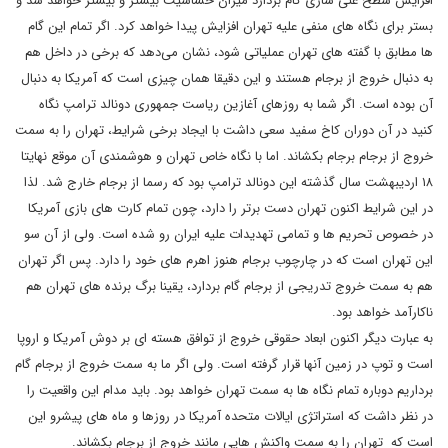
افزایش سطح غنی سازی گام بردارد میزان حساسیت بیشتر و بیشتر خواهد شد و
بستر برای نگاه های منفی علیه تهران افزایش پیدا خواهد کرد. اگر تمام این گام
ها مطابق با گفته های تهران عملیاتی شود، نشان می‌دهد که برخی در داخل هم
به دنبال خروج از برجام هستند و این دقیقا همان چیزی است که آمریکا به دنبال
آن بوده است. اگر شما به روزهای آغازین ریاست جمهوری دونالد ‌ترامپ نگاه
کنید در آن دوران کاخ سفید سعی داشت با ایجاد برخی شرایط، تهران را به سمت
خروج از برجام برجام بکشاند. اما با نگاه خاص تهران و هوشمندی آن موقع نهایتا
۱۸ اردیبهشت سال گذشته این دونالد ترامپ بود که رسما از برجام خارج شد. لذا
در این شرایط اکنون تهران دست برتر را دارد، چون تمام کارت های بازی آمریکا
در خصوص تحریم ها و تمامی تهدیدات علیه ایران رو شده است. ولی از آن سو
این تهران است که در چارچوب برجام هنوز اهرم های خود را دارد. پس اگر تهران
هم به سمت خروج تدریجی از برجام گام بردارد، یقینا برگ برنده های تهران هم
ناکارآمد خواهد بود.
به عبارت دیگر اکنون ابعاد حقوقی خروج از توافق هسته ای بر دوش آمریکا و اروپا
است و توپ در زمین آنها قرار گرفته است. ولی اگر ما به سمت خروج از برجام گام
برداریم دوباره تمام نگاه ها به سمت تهران خواهد بود. باید مدام این واقعیت را
در نظر داشت که استراتژی ایالات متحده آمریکا در روزها و ماه های پیشرو این
است که تهران را به سمت واکنش هایی مانند خروج از برجام بکشاند.