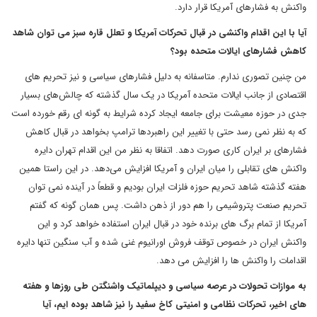
واکنش به فشارهای آمریکا قرار دارد.
آیا با این اقدام واکنشی در قبال تحرکات آمریکا و تعلل قاره سبز می توان شاهد
کاهش فشارهای ایالات متحده بود؟
من چنین تصوری ندارم. متاسفانه به دلیل فشارهای سیاسی و نیز تحریم های
اقتصادی از جانب ایالات متحده آمریکا در یک سال گذشته که چالش‌های بسیار
جدی در حوزه معیشت برای جامعه ایجاد کرده شرایط به گونه ای رقم خورده است
که به نظر نمی رسد حتی با تغییر این راهبردها ترامپ بخواهد در قبال کاهش
فشارهای بر ایران کاری صورت دهد. اتفاقا به نظر من این اقدام تهران دایره
واکنش های تقابلی را میان ایران و آمریکا افزایش می‌دهد. در این راستا همین
هفته گذشته شاهد تحریم حوزه فلزات ایران بودیم و قطعاً در آینده نمی توان
تحریم صنعت پتروشیمی را هم دور از ذهن داشت. پس همان گونه که گفتم
آمریکا از تمام برگ های برنده خود در قبال ایران استفاده خواهد کرد و این
واکنش ایران در خصوص توقف فروش اورانیوم غنی شده و آب سنگین تنها دایره
اقدامات را واکنش ها را افزایش می دهد.
به موازات تحولات در عرصه سیاسی و دیپلماتیک واشنگتن طی روزها و هفته
های اخیر، تحرکات نظامی و امنیتی کاخ سفید را نیز شاهد بوده ایم، آیا