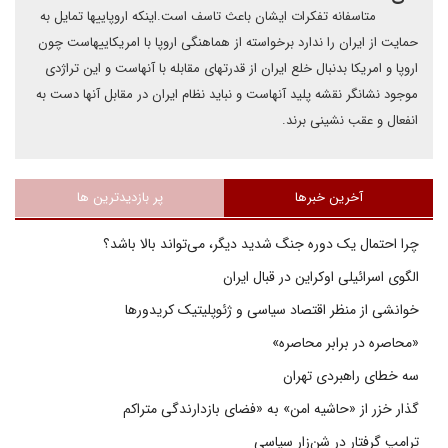
متاسفانه تفکرات ایشان باعث تاسف است.اینکه اروپاییها تمایل به
حمایت از ایران را ندارد برخواسته از هماهنگی اروپا با امریکاییهاست چون
اروپا و امریکا بدنبال خلع ایران از قدرتهای مقابله با آنهاست و این تراژدی
موجود نشانگر نقشه پلید آنهاست و نباید نظام ایران در مقابل آنها دست به
انفعال و عقب نشینی برند.
آخرین خبرها
پر بازدیدترین ها
چرا احتمال یک دوره جنگ شدید دیگر، می‌تواند بالا باشد؟
الگوی اسرائیلی اوکراین در قبال ایران
خوانشی از منظر اقتصاد سیاسی و ژئوپلیتیک کریدورها
«محاصره در برابر محاصره»
سه خطای راهبردی تهران
گذار خزر از «حاشیه امن» به «فضای بازدارندگی متراکم
ترامپ گرفتار در شن‌زار سیاسی