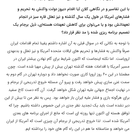
با این تفاسیر و در نگاهی کلان آیا اقدام دیروز دولت واکنش به تحریم و
فشارهای آمریکا در طول یک سال گذشته و نیز تعلل قاره سبز در انجام
تعهداتش بود و یا می‌توان برای کاهش تعهدات هسته‌ای، ذیل برجام یک
تصمیم برنامه ریزی شده را مد نظر قرار داد؟
با توجه به نکاتی که در سوال قبلی به آن اشاره داشتم یقینا تمام اقدامات ایران
صرفاً واکنش به فشارها و تحریم های ایالات متحده آمریکا و نیز تعلل و بدعهدی
اروپاست. اما نکته اینجاست که اکنون شرایط برای گام نهادن بیشتر ایران در
مسیر آمریکا با اقدامات هفته گذشته تهران بیش از پیش مهیا شده است. چون
مطمئنا در این ۶۰ روز اروپا کاری صورت نخواهد داد و دوباره تهران در گام دوم به
سمت غنی سازی پیش خواهد رفت و پیرو آن مسئله خروج تدریجی از برجام و
در نهایت اجماع جهانی علیه تهران شکل خواهد گرفت. آن گاه دست کاخ سفید
برای هرگونه بازی و فشار علیه ایران باز خواهد بود. پس به نظر من تا بیش از این
دیر نشده است باید یک تجدید نظر جدی در این خصوص داشته باشیم. چرا که
توافق هسته ای اکنون تنها روزنه ای است که مانع از اجرای برنامه های بعدی
آمریکا شده است. لذا خروج تدریجی از برجام آن چیزی است که آمریکا از ایران
می خواهد و متاسفانه ما هم در این راه گام های خود را برداشته ایم.