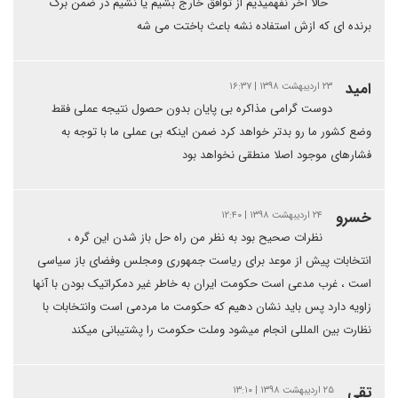
حالا آخر نفهمیدیم از توافق خارج بشیم یا نشیم در ضمن برگ
برنده ای که ازش استفاده نشه باعث باختت می شه
اميد
۲۳ اردیبهشت ۱۳۹۸ | ۱۶:۳۷
دوست گرامی مذاکره بی پایان بدون حصول نتیجه عملی فقط
وضع کشور ما رو بدتر خواهد کرد ضمن اینکه بی عملی ما با توجه به
فشارهای موجود اصلا منطقی نخواهد بود
خسرو
۲۴ اردیبهشت ۱۳۹۸ | ۱۲:۴۰
نظرات صحیح بود به نظر من راه حل باز شدن این گره ،
انتخابات پیش از موعد برای ریاست جمهوری ومجلس وفضای باز سیاسی
است ، غرب مدعی است حکومت ایران به خاطر غیر دمکراتیک بودن با آنها
زاویه دارد پس باید نشان دهیم که حکومت ما مردمی است وانتخابات با
نظارت بین المللی انجام میشود وملت حکومت را پشتیبانی میکند
تقی
۲۵ اردیبهشت ۱۳۹۸ | ۱۳:۱۰