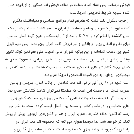
فروش برساند، پس عملا اقدام دولت در توقف فروش آب سنگین و اورانیوم غنی
شده نتیجه شرایط تحریمی آمریکاست.
از طرف دیگران باید گفت که علیرغم تمام مواضع سیاسی و دیپلماتیک دلگرم
کننده اروپا در خصوص برجام و حمایت از ایران ما عملا شاهد هستیم که در یک
سال گذشته با اعلام کردن S.P.V و بعد از آن اینستکس هیچ گونه اتفاق خاصی
برای نقل و انتقال پولی و بانکی و نیز فروش نفت ایران روی نداد. پس باید قبول
کنیم این دست اقدامات و این بیانیه شورای عالی امنیت ملی هم نمی تواند تغییر
چندان زیادی در توان اروپا ایجاد کند. چون دولت های اروپایی به صورت جدی به
دنبال ایجاد گشایش های اقتصادی هستند، اما واقعیت ها نشان می‌دهد که توان
تروئیکای اروپایی به پای قدرت اقتصادی آمریکا نمی‌رسد.
البته شاید در ۶۰ روز آتی برخی اقدامات نمادین از جانب لندن، پاریس و برلین
صورت گیرد، اما واقعیت این است که مطمئنا نمی‌توان شاهد گشایش جدی بود.
از طرف دیگر با توجه به تحرکات نظامی آمریکا طی روزهای اخیر که گمان زنی
های متفاوتی را در داخل کشور و سطح بین الملل ایجاد کرده است، به نظر می
رسد که اکنون حلقه فشارها، هم بر ایران و هم بر کشورهای اروپایی بیش از پیش
تنگ تر خواهد شد. لذا مجددا عنوان می کنم که مجموعه اقدامات ایران در
راستای یک پروسه برنامه ریزی شده نبوده است، بلکه در سایه ریل گذاری و