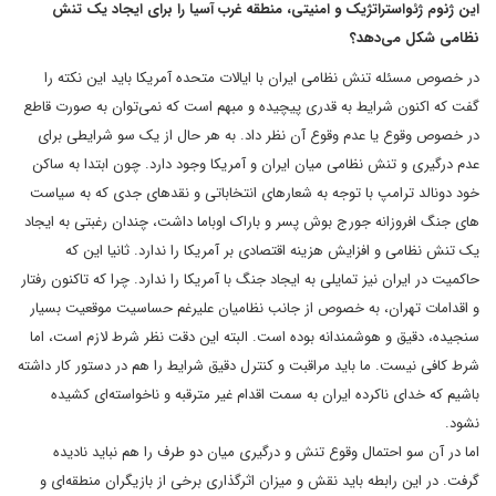
این ژنوم ژئواستراتژیک و امنیتی، منطقه غرب آسیا را برای ایجاد یک تنش
نظامی شکل می‌دهد؟
در خصوص مسئله تنش نظامی ایران با ایالات متحده آمریکا باید این نکته را
گفت که اکنون شرایط به قدری پیچیده و مبهم است که نمی‌توان به صورت قاطع
در خصوص وقوع یا عدم وقوع آن نظر داد. به هر حال از یک سو شرایطی برای
عدم درگیری و تنش نظامی میان ایران و آمریکا وجود دارد. چون ابتدا به ساکن
خود دونالد ترامپ با توجه به شعارهای انتخاباتی و نقدهای جدی که به سیاست
های جنگ افروزانه جورج بوش پسر و باراک اوباما داشت، چندان رغبتی به ایجاد
یک تنش نظامی و افزایش هزینه اقتصادی بر آمریکا را ندارد. ثانیا این که
حاکمیت در ایران نیز تمایلی به ایجاد جنگ با آمریکا را ندارد. چرا که تاکنون رفتار
و اقدامات تهران، به خصوص از جانب نظامیان علیرغم حساسیت موقعیت بسیار
سنجیده، دقیق و هوشمندانه بوده است. البته این دقت نظر شرط لازم است، اما
شرط کافی نیست. ما باید مراقبت و کنترل دقیق شرایط را هم در دستور کار داشته
باشیم که خدای ناکرده ایران به سمت اقدام غیر مترقبه و ناخواسته‌ای کشیده
نشود.
اما در آن سو احتمال وقوع تنش و درگیری میان دو طرف را هم نباید نادیده
گرفت. در این رابطه باید نقش و میزان اثرگذاری برخی از بازیگران منطقه‌ای و