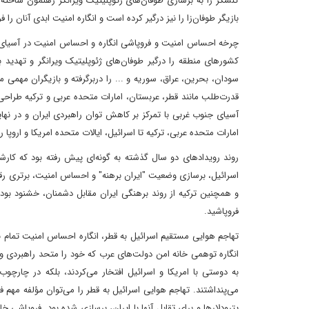
کنشگر را به برسازی طوفان‌های ژئوپلیتیک ویرانگر رهنمون ساخته
بازیگر طوفان‌زا را نیز درگیر کرده است و انگاره امنیت ابدی آنان را ف
چرخه احساس امنیت و فروپاشی انگاره و احساس امنیت در آسیای جن
کشورهای منطقه را درگیر طوفان‌های ژئوپلیتیک ویرانگر و تهدید 
سودان، بحرین، عراق، سوریه و ... را دربرگرفته و بازیگران مهمی ما
قدرت‌طلب مانند قطر، عربستان، امارات متحده عربی و ترکیه طراحی
آسیای جنوب غربی با تمرکز بر کاهش توان راهبردی ایران و در نهای
امارات متحده عربی، ترکیه تا اسرائیل، ایالات متحده امریکا و اروپا
روند رویدادهای دو سال گذشته به گونه‌ای پیش رفته بود که کارشنا
اسرائیل، برسازی وضعیت "ایران برهنه" و احساس امنیت، برتری رق
و همچنین ترکیه از روند برهنگی ایران مقابل دشمنان، خشنود بودند
فروپاشید.
تهاجم هوایی مستقیم اسرائیل به قطر، انگاره احساس امنیت تمام با
انگاره توهمی خانه امن دولت‌های عرب که خود را متحد راهبردی و هم
به دوستی با امریکا و اسرائیل افتخار می‌کردند، بلکه در چارچ
می‌پنداشتند. تهاجم هوایی اسرائیل به قطر را می‌توان مؤلفه مهم 
پترودلارها و برای تقابل آنها با ایران، برسازی شده بود. فروپاشی