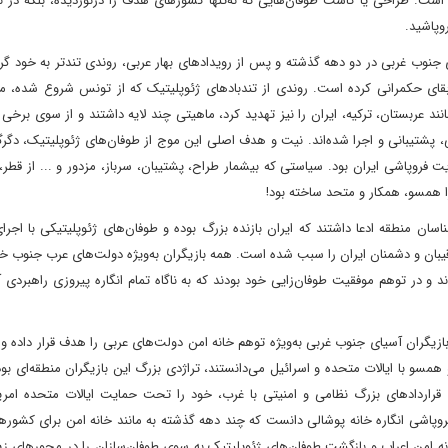
 است. طراحی یا کاشت طوفان‌هایی که نه‌تنها کشورهای هدف را درنوردیده، بلکه در 
روپاشید.
وب غربی در دو دهه گذشته و پس از رویدادهای بهار عربی، روندی تندتر به خود گرف
بقای حکمرانی کرده است. روندی از تندباد‌های ژئوپلیتیک که از تونس شروع شده، م
نند عربستان، ترکیه، ایران را نیز تهدید کرد، ماهیتی چند لایه داشتند و از سوی برخی
، پشتیبانی و اجرا شده‌اند. نیت و هدف اصلی این موج از طوفان‌های ژئوپلیتیک، دگر
ت فروپاشی ایران بود. سیاستی که بیشمار طراح، پشتیبان، سرباز، مزدور و ... از قطر،
 را همسو، همکار و متحد ساخته بود!
سان منطقه ادعا داشتند که ایران بازنده بزرگ بوده و طوفان‌های ژئوپلیتیکی با اجر
یبان و دشمنان ایران را سبب شده است. همه بازیگران به‌ویژه دولت‌های عرب جنوب 
 و در توهم موفقیت طوفان‌زایی خود بودند که به ناگاه تمام انگاره پیروزی راهبردی آ
زیگران آسیای جنوب غربی به‌ویژه توهم خانه امن دولت‌های عربی را هدف قرار داده و 
سو با ایالات متحده و اسرائیل می‌دانستند، تراژدی بزرگ این بازیگران منطقه‌ای بود ک
وب قراردادهای بزرگ نظامی و امنیتی با غرب، خود را تحت حمایت ایالات متحده امری
فروپاشی انگاره خانه پوشالی دانست که چند دهه گذشته به مانند خانه امن برای کشوره
 خانه امن اعراب و بازگشت طوفان‌های ژئوپلیتیک به سوی طوفان‌سازان را در محورهای زی