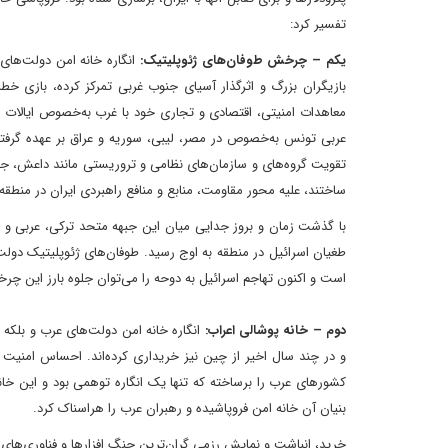
تفسیر کرد:
یکم – چرخش طوفان‌های ژئوپلیتیک:
انگاره خانه امن دولت‌های
بازیگران بزرگ و اثرگذار آسیای جنوب غربی تمرکز کرده، بازی خط
معاهدات امنیتی، اقتصادی و تجاری خود با غرب به‌خصوص ایالات
عربی تونس به‌خصوص در مصر، لیبی، سوریه و عراق بر عهده گرفتن
تقویت گروه‌های و سازمان‌های نظامی و تروریستی مانند داعش، جبهه
ساختند، علیه محور مقاومت، منابع و منافع راهبردی ایران در منطقه
با گذشت زمان و بروز جدایی میان این جبهه متحد ترکی، عربی و 
طغیان اسرائیل در منطقه به اوج رسید. طوفان‌های ژئوپلیتیک دولت
است و اکنون تهاجم اسرائیل به دوحه را می‌توان جلوه بارز این چ
دوم – خانه پوشالی اعراب:
انگاره خانه امن دولت‌های عرب و بلکه ت
و در چند سال اخیر از چین نیز خریداری کرده‌اند. احساس امنیت د
کشورهای عرب را برساخته که تنها یک انگاره توهمی بود و این خانه
بنیان آن خانه امن فروپاشیده و رهبران عرب را هراسناک کرد.