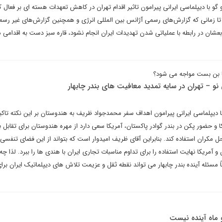
گو با دیپلماسی ایرانی پیرامون تاثیر اقدام تهران در کاهش تعهدات هسته ای بر فعال 
 تا زمانی که گزارش‌های رسمی آژانس بین المللی انرژی و همچنین گزارش‌های غیر رس
بعشان در رابطه با عملیاتی شدن تهدیدات ایران انجام نشود، قاره سبز دست به اقدامی ما
با بن بست مواجه می شود؟
و – تهران در سایه تمدید معافیت های بندر چابهار
 دیپلماسی ایرانی پیرامون اهداف سفر محمدجواد ظریف به هندوستان بر این نکته تاکید 
 حضور پکن در بندر گوادر پاکستان، آمریکا سعی دارد از مهره هندوستان برای تقابل با
 مکران استفاده کند. بنابراین آقای ظریف امیدوار است که بتواند از این فضای تنفسی 
آمریکا نهایت استفاده را برای تداوم مناسبات تجاری ایران با هندی ها را ببرد. لذا چه 
 مسئله آینده بندر چابهار می تواند نقطه ثقل و عزیمت تلاش های دیپلماتیک ایران برای
و ماه آینده نیست