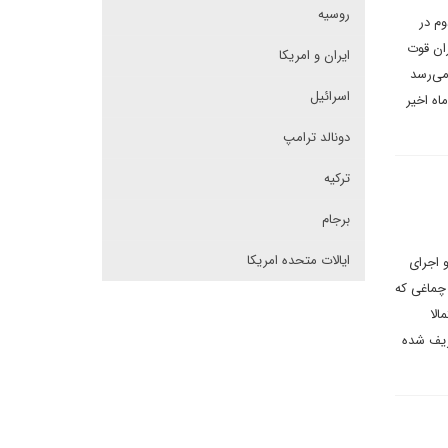
روسیه
وم در
ران قوت
ایران و امریکا
می‌رسد
اسرائیل
اه اخیر
دونالد ترامپ
ترکیه
برجام
ایالات متحده امریکا
و اجرای
چماغی که
الا
عریف شده