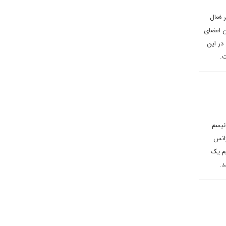
 فعال
ه عنوان اعضای
کنند. در این
نیسم
ژانس
یم یک
د.