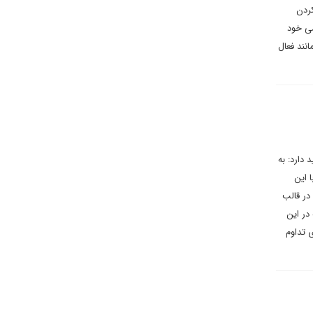
کردن
می خود
نند فعال
دارد: به
 این
در قالب
در این
 تداوم