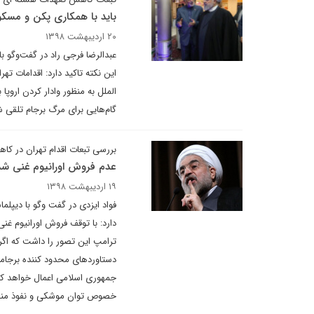
باید با همکاری پکن و مسکو 
۲۰ اردیبهشت ۱۳۹۸
عبدالرضا فرجی راد در گفت‌وگو ب
این نکته تاکید دارد: اقدامات ت
الملل به منظور وادار کردن اروپا
گام‌هایی برای مرگ برجام تلقی شد
بررسی تبعات اقدام تهران در ک
عدم فروش اورانیوم غنی شد
۱۹ اردیبهشت ۱۳۹۸
فواد ایزدی در گفت وگو با دیپلم
دارد: با توقف فروش اورانیوم غ
ترامپ این تصور را داشت که اگر 
دستاوردهای محدود کننده برجامی 
جمهوری اسلامی اعمال خواهد کرد
خصوص توان موشکی و نفوذ منطقه ای ایران برجام ۲و ۳ را سامان داد که یقینا 