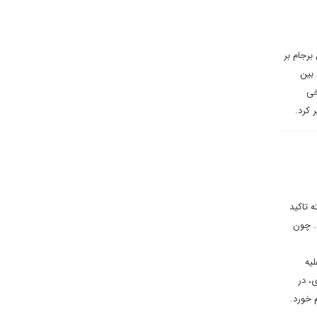
برجام بر
 بین
خی
 کرد.
 تاکید
. چون
لیه
، در