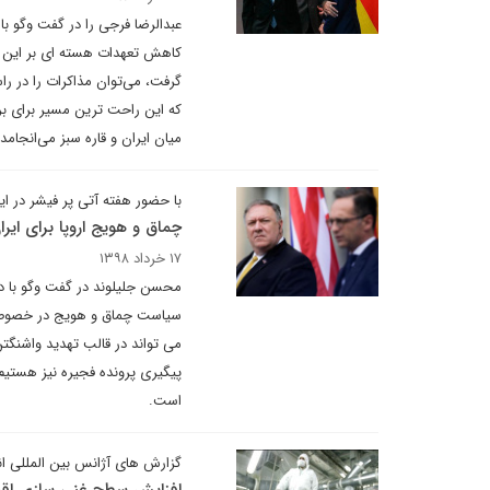
عبدالرضا فرجی را در گفت وگو با
کاهش تعهدات هسته ای بر این باو
گرفت، می‌توان مذاکرات را در راس
که این راحت ترین مسیر برای بر
میان ایران و قاره سبز می‌انجامد.
با حضور هفته آتی پر فیشر در 
چماق و هویج اروپا برای ایر
۱۷ خرداد ۱۳۹۸
محسن جلیلوند در گفت وگو با دیپل
سیاست چماق و هویج در خصوص ت
می تواند در قالب تهدید واشنگت
پیگیری پرونده فجیره نیز هستیم؛
است.
گزارش های آژانس بین المللی ا