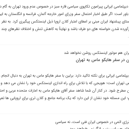
 دیپلماسی ایرانی پیرامون تکاپوی سیاسی قاره سبز در خصوص عدم ورود تهران به گام د
ر است: اگر طبق اخبار احتمال سفر وزرای امور خارجه آلمان، فرانسه و انگلستان به ای
تای پیشنهاد ایران مبنی بر اعطای اعتبار کلان اروپا ذیل اینستکس پیگیری کرد. به نظر 
آورده شدن خواسته های دو طرف باشد و نهایتاً به کاهش تنش و اختلاف نظرهای چند م
ایران هم موتور اینستکس روشن نخواهد شد
ان در سفر هایکو ماس به تهران
ماسی ایرانی برای نکته تاکید دارد: برلین با سفر هایکو ماس به تهران به دنبال انجام 
هران است؛ هویجی که با تلاش برای راه اندازی اینستکس خود را نشان می دهد و 
ن مطرح شود. در کنار آن شما شاهد سفر آقای هایکو ماس به امارات متحده عربی و احتم
 این مسئله خود نشان از این دارد که یک برنامه جامع و کلان تری برای اروپایی ها ت
نرژی اتمی در خصوص ایران فنی است، نه سیاسی