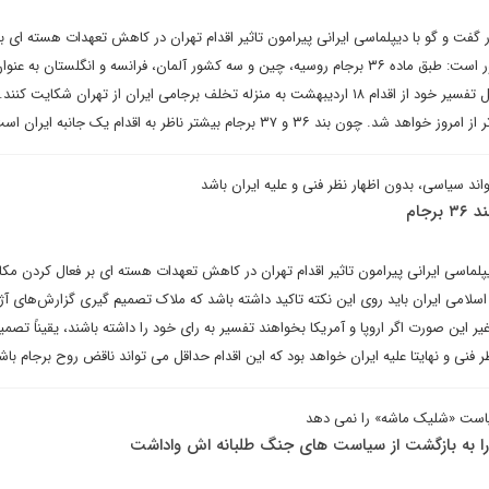
 گفت و گو با دیپلماسی ایرانی پیرامون تاثیر اقدام تهران در کاهش تعهدات هسته ای بر
کردن "مکانیسم ماشه" بر این باور است: طبق ماده ۳۶ برجام روسیه، چین و سه کشور آلمان، فرانسه و انگلستان ب
باقی مانده در برجام می‌توانند ذیل تفسیر خود از اقدام ۱۸ اردیبهشت به منزله تخلف برجامی ایران از تهران شکایت 
د ۳۶ و ۳۷ برجام بیشتر ناظر به اقدام یک جانبه ایران است.
تواند سیاسی، بدون اظهار نظر فنی و علیه ایران باشد
جام
پلماسی ایرانی پیرامون تاثیر اقدام تهران در کاهش تعهدات هسته ای بر فعال کردن مکا
اسلامی ایران باید روی این نکته تاکید داشته باشد که ملاک تصمیم گیری گزارش‌های آ
یر این صورت اگر اروپا و آمریکا بخواهند تفسیر به رای خود را داشته باشند، یقیناً تصم
 فنی و نهایتا علیه ایران خواهد بود که این اقدام حداقل می تواند ناقض روح برجام باش
ز سیاست «شلیک ماشه» را نمی دهد
ا به بازگشت از سیاست های جنگ طلبانه اش واداشت