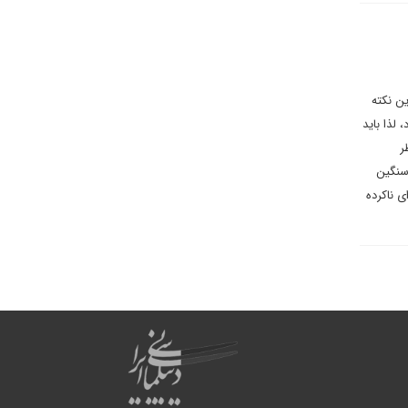
ین نکته
 لذا باید
ر
 سنگین
 ناکرده