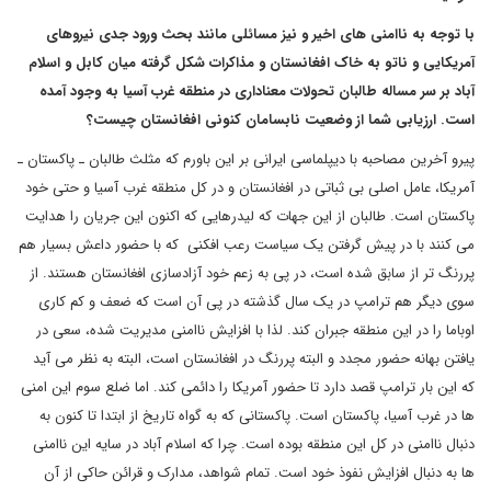
با توجه به ناامنی های اخیر و نیز مسائلی مانند بحث ورود جدی نیروهای
آمریکایی و ناتو به خاک افغانستان و مذاکرات شکل گرفته میان کابل و اسلام
آباد بر سر مساله طالبان تحولات معناداری در منطقه غرب آسیا به وجود آمده
است. ارزیابی شما از وضعیت نابسامان کنونی افغانستان چیست؟
پیرو آخرین مصاحبه با دیپلماسی ایرانی بر این باورم که مثلث طالبان ـ پاکستان ـ
آمریکا، عامل اصلی بی ثباتی در افغانستان و در کل منطقه غرب آسیا و حتی خود
پاکستان است. طالبان از این جهات که لیدرهایی که اکنون این جریان را هدایت
می کنند با در پیش گرفتن یک سیاست رعب افکنی که با حضور داعش بسیار هم
پررنگ تر از سابق شده است، در پی به زعم خود آزادسازی افغانستان هستند. از
سوی دیگر هم ترامپ در یک سال گذشته در پی آن است که ضعف و کم کاری
اوباما را در این منطقه جبران کند. لذا با افزایش ناامنی مدیریت شده، سعی در
یافتن بهانه حضور مجدد و البته پررنگ در افغانستان است، البته به نظر می آید
که این بار ترامپ قصد دارد تا حضور آمریکا را دائمی کند. اما ضلع سوم این امنی
ها در غرب آسیا، پاکستان است. پاکستانی که به گواه تاریخ از ابتدا تا کنون به
دنبال ناامنی در کل این منطقه بوده است. چرا که اسلام آباد در سایه این ناامنی
ها به دنبال افزایش نفوذ خود است. تمام شواهد، مدارک و قرائن حاکی از آن