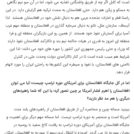
است که کابل اگر چه از طریق واشنگتن تغذیه می شود، اما در آن سو نیم نگاهی
به مسکو و پکن هم دارد. حتی افغانستان به سمت ترکیه هم گرایش دارد. در این
راستا قطر و امارات متحده عربی هم به دنبال نقش خود در افغانستان هستند. لذا
آیساف، سازمان ملل، ناتو به دنبال سرمایه گذاری در افغانستان و منطقه مهم غرب
آسیا برای گسترش نفوذ خود هستند. از همین رو این بازیگران منطقه ای و فرا
منطقه ای امروز به قدری در هیات حاکمه نیم بند و ناکارآمد افغانستان نفوذ دارند
که وزراء و حتی رئیس جمهوری این کشور را مهره های خود می دانند؛ لذا این
شرایط هم سبب شده است تا در کنار ناکارآمدی دولت وحدت ملی در کنترل
ناامنی های افغانستان، با نفوذ و سیطره این کشورها به راحتی ایران را مورد اتهام
قرار دهد.
اما در کل جایگاه افغانستان برای آمریکای دوره ترامپ چیست؛ آیا می توان
افغانستان را اهرم فشار آمریکا بر چین تصور کرد؛ یا این که شما راهبردهای
دیگری را هم مد نظر دارید؟
ببینید مساله چین و محاصره آن از طریق افغانستان از راهبردهای بلند مدت
آمریکا است و منحصر به دوره ترامپ نیست. اما مساله مهم دیگر برای اهمیت و
جایگاه افغانستان برای آمریکای دوره ترامپ به رقابت کاخ سفید با روسیه در
بحران سوریه باز می گردد. امروزه با انتقال تروریسم از سوریه به افغانستان امکان