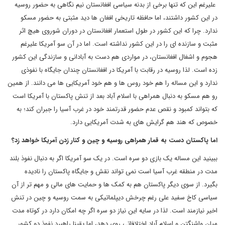
علیرغم این که تنها برخی از بدنه سیاسی افغانستان نیم نگاهی به حضور روسیه
در این کشور داشتند، اما حافظه تاریخی افغان ها دید مثبتی به حضور مسکو
ندارد. چرا که این کشور در طول استعمار افغانستان در دوران شوروی هیچ اثر
مثبت و سازنده ای را در این کشور نداشته است. اما در آن سو آمریکا علیرغم
هجوم و اشغال افغانستان، در مواردی هم دست به آبادانی و سازندگی این کشور
زده است. لذا روسیه در رقابت با آمریکا در افغانستان چندان جایگاه با نفوذی
ندارد و این مساله را هم خود روس ها و هم خود آمریکایی ها می دانند. از همین
رو هم مسکو به دنبال همراهی با اسلام آباد بعد از تنش پاکستان با آمریکا است
که بتواند کمبود و نقص عدم حضور قدرتمند خود در غرب آسیا را جبران کند؛ به
خصوص که هند هم گرایش های به شدت آمریکایی دارد.
اما پاکستان دست به قمار همراهی روسیه و چین و کنار زدن آمریکا خواهد زد؟
ببینید این مساله یک بازی دو سره است. در یک سو آمریکا اگر به دنبال نفوذ بلند
مدت در منطقه غرب آسیا است نمی تواند نقش و جایگاه پاکستان را نادیده
بگیرد. از سوی دیگر پاکستان هم به کمک ها و حمایت های مالی و مهم تر از آن
سیاسی کاخ سفید علی رغم چرخش دیپلماتیکی به سمت روسیه و چین در تنش
اخیر نیازمند است. لذا در سایه این نیاز دو سره اگر چه امکان دارد در کوتاه مدت
میان واشنگتن و اسلام آباد اختلافاتی روی دهد، اما یقینا راهبرد نفوذ دو کشور