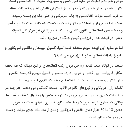
دولتی هم عدم کفایت در اداره امور کشور و مدیریت امنیت در افغانستان است.
اکنون هم در بستر همین ناکارآمدی و نیز گسترش ناامنی اخیر و تحرکات معنادار
در غرب آسیا، دولت افغانستان به یک سردرگمی و حتی یک بن بست رسیده
است. لذا تمامی این شواهد و دلایل دست به دست هم داده است که غرب آسیا
و به خصوص افغانستان کانون ناامنی و البته به موازاتش نیز مرکر ثقل تحولات
مهمی در آینده بعد از فروکش کردن جنگ در سوریه باشد.
اما در سایه این آینده مبهم منطقه غرب آسیا، گسیل نیروهای نظامی آمریکایی و
ناتو را به افغانستان چگونه ارزیابی می کنید؟
ببینید در کوتاه مدت شاید راه حل برون رفت افغانستان از این مهلکه که هر لحظه
امکان فروپاشی این کشور را در پی دارد، حضور و گسیل نیروی قدرتمند نظامی
برای کنترل و مدیریت امنیت در افغانستان باشد که اکنون این نیروها را
تفنگداران آمریکایی و نیروهای ناتو در قالب آیساف تشکیل می دهند. هر چند در
بلند مدت همین حضور نظامی می تواند نتیجه عکس را به دنبال داشته باشد. اما
چنانی که مطرح کردم امروز شرایط افغانستان به قدری بغرنج است که امروز
حضور 10 تا 20 هزار نفری نظامی آمریکایی و ناتو از مطالبات جدی دولت وحدت
ملی در افغانستان است.