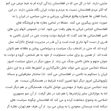
مثبتی دارند. اما در کل من که در افغانستان زندگی کرده ام به شما عرض می کنم
که اکثر مردم افغانستان نسبت به مردم و دولت ایران نگاه مثبتی دارند. در این
راستا افغان ها همواره وقایع فرهنگی، ورزشی و حتی سیاسی در ایران را به
صورت جدی پیگیری می کنند. مضافا در تمامی مغازه ها و فروشگاه های
افغانستانی اجناس ایرانی به وفور یافت می شود. اما در خصوص اتهام زنی های
اخیر افغانستانی ها باید گفت که شرایط دولت وحدت ملی در کنترل ناامنی به
قدری از دست آنها خارج شده است و آن قدر در مدیریت اوضاع ناکارآمد عمل
کرده اند که حتی در انتخاب یک سیاست و دیپلماسی روشن و عاقلانه هم ناتوان
شده اند. از همین رو برای سلب مسئولیت از خود به هر شخص، گروه و دولت به
عنوان متهم و عامل ناامنی چنگ می زنند. از سوی دیگر در دنیای سیاست امروز
مساله تجانس مرزی نمی تواند عامل تاثیرگذاری بر کشورها باشد و به این دلیل
ایران را محکوم به ناامنی در افغانستان می کنند. لذا ساختار جغرافیایی و مساله
ژئوپولتیکی امروز دیگر تنها تعیین کننده شرایط در همسایگان نیست. هر
چند تجانس مرزی یقینا از مهمترین عوامل تاثیرات همسایگان بر هم دیگر است،
اما به موازاتش سایر پارامترها را هم باید در نظر گرفت. از آن سو جمهوری
اسلامی به وضوح مشاهده کرده و می کند که افغانستان چگونه سیاست های
دیکته شده عربستان سعودی را به پیش می برد. از آن طرف هم تهران نظاره گر