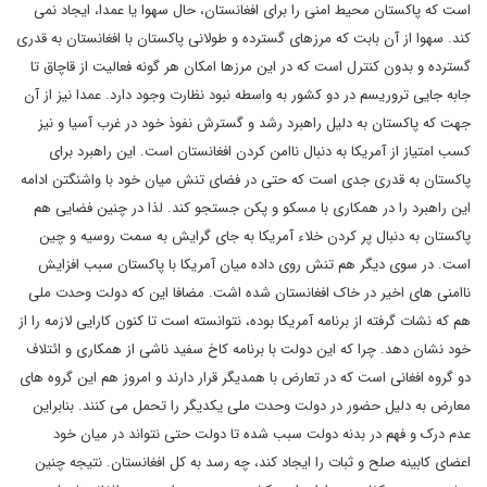
است که پاکستان محیط امنی را برای افغانستان، حال سهوا یا عمدا، ایجاد نمی
کند. سهوا از آن بابت که مرزهای گسترده و طولانی پاکستان با افغانستان به قدری
گسترده و بدون کنترل است که در این مرزها امکان هر گونه فعالیت از قاچاق تا
جابه جایی تروریسم در دو کشور به واسطه نبود نظارت وجود دارد. عمدا نیز از آن
جهت که پاکستان به دلیل راهبرد رشد و گسترش نفوذ خود در غرب آسیا و نیز
کسب امتیاز از آمریکا به دنبال ناامن کردن افغانستان است. این راهبرد برای
پاکستان به قدری جدی است که حتی در فضای تنش میان خود با واشنگتن ادامه
این راهبرد را در همکاری با مسکو و پکن جستجو کند. لذا در چنین فضایی هم
پاکستان به دنبال پر کردن خلاء آمریکا به جای گرایش به سمت روسیه و چین
است. در سوی دیگر هم تنش روی داده میان آمریکا با پاکستان سبب افزایش
ناامنی های اخیر در خاک افغانستان شده اشت. مضافا این که دولت وحدت ملی
هم که نشات گرفته از برنامه آمریکا بوده، نتوانسته است تا کنون کارایی لازمه را از
خود نشان دهد. چرا که این دولت با برنامه کاخ سفید ناشی از همکاری و ائتلاف
دو گروه افغانی است که در تعارض با همدیگر قرار دارند و امروز هم این گروه های
معارض به دلیل حضور در دولت وحدت ملی یکدیگر را تحمل می کنند. بنابراین
عدم درک و فهم در بدنه دولت سبب شده تا دولت حتی نتواند در میان خود
اعضای کابینه صلح و ثبات را ایجاد کند، چه رسد به کل افغانستان. نتیجه چنین