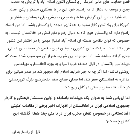
قطع حمایت های مالی آمریکا از پاکستان اکنون اسلام آباد با گرایش به سمت
چین و روسیه به دنبال ادامه راهبرد خود این بار با همکاری مسکو و پکن است.
البته شاید تمامی این گرایش ها هم به نوعی نمایشی برای ترساندن و فشار بر
آمریکا برای واداشتن کاخ سفید به همکاری مجدد با پاکستان باشد. اما من اعتقاد
راسخ دارم که پاکستان هیچ گاه به دنبال رفع و دفع تنش در افغانستان نیست. به
خصوص که توان نظامی هسته ای اسلام آباد امتیاز مهمی را در اختیار این کشور
قرار داده است. چرا که چنین کشوری با چنین توان نظامی در صحنه بین المللی
جدی گرفته خواهد شد. اما مجموعه این شرایط هم از آن سو سبب شده است که
دیپلماسی پاکستان در قبال منطقه غرب آسیا و به ویژه افغانستان، دیپلماسی
روشنی نباشد؛ لذا اگر چه به جبر شرایط اسلام آباد مجبور شد در صدر هیاتی برای
مذاکره به افغانستان سفر کند، اما فردای همان سفر انفجارهای بزرگ تروریستی
در خاک افغانستان و حتی در کابل روی داد.
اما ارزیابی شما به عنوان یک دیپلمات باسابقه و اولین مستشار فرهنگی و کاردار
جمهوری اسلامی ایران در افغانستان از اظهارات اخیر برخی از مقامات امنیتی
افغانستانی در خصوص نقش مخرب ایران در ناامنی چند هفته گذشته این
کشور چیست؟
قبل از پاسخ به این