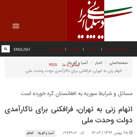
Toggle
vigation
صفحه نخست
درباره ما
عضویت
پیوند ها
ENGLISH
صفحه‌اصلی
اخبار
آسیا و آفریقا
تماس با ما
RSS
اتهام زنی به تهران، فرافکنی برای ناکارآمدی دولت وحدت ملی
مسائل و شرایط سوریه به افغانستان گره خورده است
اتهام زنی به تهران، فرافکنی برای ناکارآمدی
دولت وحدت ملی
۲۵ بهمن ۱۳۹۶ | ۱۳:۰۳
کد : ۱۹۷۴۹۰۲
آسیا و آفریقا
گفتگو