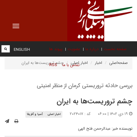
Toggle
vigation
صفحه نخست
درباره ما
عضویت
پیوند ها
ENGLISH
صفحه‌اصلی
اخبار
اخبار اصلی
چشم تروریست‌ها به ایران
تماس با ما
RSS
بررسی حادثه تروریستی کرمان از منظر امنیتی
چشم تروریست‌ها به ایران
۱۹ دی ۱۴۰۲ | ۰۶:۰۰
کد : ۲۰۲۴۰۱۷
اخبار اصلی
آسیا و آفریقا
نویسنده خبر:
عبدالرحمن فتح الهی