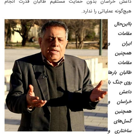
داعش خراسان بدون حمایت مستقیم طالبان قدرت انجام
هیچ‌گونه عملیاتی را ندارد.
‌با‌این‌حال
مقامات
ایران و
همچنین
مقامات
طالبان بارها
روی جنگ با
داعش
خراسان و
همچنین
‌گسل‌های
ساختاری و