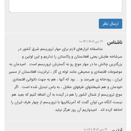
ارسال نظر
ناشناس
۱۹ دی ۱۴۰۲ | ۱۰:۱۳
متاسفانه ابزارهای لازم برای مهار تروریسم شرق کشور در
سرشاخه هایش یعنی افغانستان و پاکستان را نداریم و این اولین و
بزرگترین چالش ما در مهار موج رو به گسترش تروریسم است . امیدمان به
موضوعات اقتصادی و محیطی مانند لوله ی گاز ، ترانزیت افغانستان از مسیر
ایران ، رودخانه ی هیرمند و ... بود که آنها ، هم به جهت ناتوانی اقتصادی
خودمان و هم شیطنتهای طرفهای مقابل ، به یاس تبدیل شده است . اگر
موج تروریسم از شمال کشور را هم در آینده به آن اضافه کنیم که بعید هم
نیست آنگاه می توان گفت که آمریکاییها با تروریسم از چهار طرف ایران را
احاطه کرده اند . امیدواریم آن روز هرگز نیاید .
آبتین
۱۹ دی ۱۴۰۲ | ۱۰:۱۷