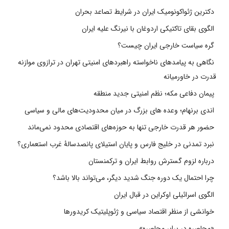
دکترین ژئواکونومیک ایران در شرایط تصاعد بحران
الگوی بقای تاکتیکی اردوغان با نیرنگ علیه ایران
گره سیاست خارجی ایران چیست؟
نگاهی به پیامدهای ناخواسته راهبردهای امنیتی تهران در ترازوی موازنه
قدرت در خاورمیانه
پیمان دفاعی مکه؛ نظم امنیتی جدید منطقه
اندی برنهام؛ وعده های بزرگ در میان محدودیت‌های مالی و سیاسی
حضور هر قدرت خارجی تنها به حوزه‌های اقتصادی محدود نمی‌ماند
نبرد تمدنی در خلیج فارس و پایان استیلای پانصدسالۀ غرب استعماری؟
درباره لزوم گسترش روابط ایران و ترکمنستان
چرا احتمال یک دوره جنگ شدید دیگر، می‌تواند بالا باشد؟
الگوی اسرائیلی اوکراین در قبال ایران
خوانشی از منظر اقتصاد سیاسی و ژئوپلیتیک کریدورها
«محاصره در برابر محاصره»