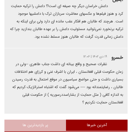
داعش خراسان دیگر چه صیغه ای است!؟ داعش را ترکیه حمایت
کرد و هنوز فیلم‌ها و عکسهای معاشرت سربازان ترک با داعشیها موجود
است. هرچند که طالبان هم افکار عقب مانده ای دارد ولی برای اینکه به
ترکیه برنخورد نمی‌توانید مسئولیت داعش را بر عهده طالبان بندازید چرا که
داعش زمانی قدرت گرفت که طالبان هنوز مسلط نشده بود.
خسرو
۱۹ دی ۱۴۰۲ | ۱۲:۰۶
نظرات صحیح و واقع بینانه ای داشت جناب طاهری --ولی در
زمان حکومت قبلی افغانستان ، ایران با اشرف غنی و کرزای هم اختلافات
بسیاری داشت و حتی مواضع سیاسیون در موقع احتمال به قدرت رسیدن
طالبان ، رضایتمندانه بود ---- می‌شود گفت که اشتباه استراتژیک کردیم که
به اندازه کافی ( مثل حمایت از بشاراسددرسوریه ) از حکومت قبلی
افغانستان حمایت نکردیم ؟
آخرین خبرها
پر بازدیدترین ها