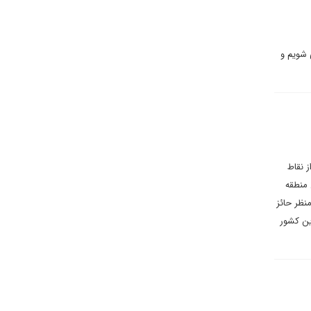
 شویم و
ز نقاط
 منطقه
منظر حائز
ین کشور