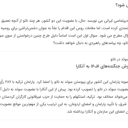
ی شود؟
دیپلماسی ایرانی می نویسد: حال، با عضویت این دو کشور، هر چند ناتو از آنچه تعمیق 
یتمندی کرده است، اما مقامات روس این اقدام را علناً به عنوان دشمن‌تراشی برای روسیه ت
سؤال مطرح می شود. سوال اول این است اساساً دلیل طرح چنین درخواستی از سوی سو
اتو، چه پیامدهای راهبردی به دنبال خواهد داشت؟
ئد در ناتو
ده‌های اف۱۶ به آنکارا
رئیس‌جمهوری ترکیه سرانجام مصوبه
ست عضویت سوئد در ناتو را تصویب کرده بود. پیش از این آنکارا با عضویت سوئد به دلیل آ
ی‌خواند مخالف بود. ترکیه، استکهلم را به حمایت از حزب غیرقانونی کارگران کردستان
شرق، با تأیید پارلمان و امضای اردوغان، به این ترتیب یکی از مهم‌ترین موانع عضویت