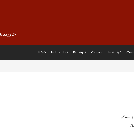
خاورمیانه
خست
درباره ما
عضویت
پیوند ها
تماس با ما
RSS
از مسکو
رن