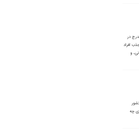
درج در
ذب افراد
ی، و
شور
وی چه