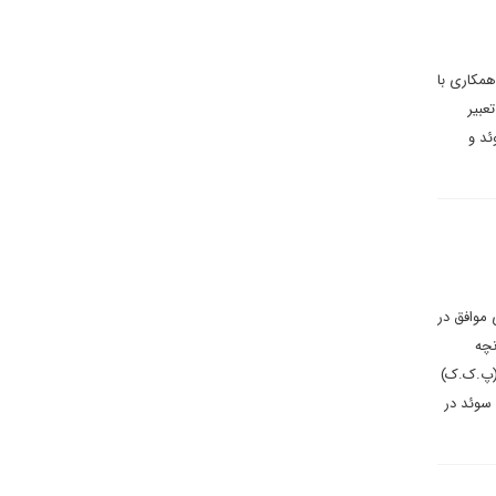
همکاری با
عبیر
ئد و
 پارلمان این کشور برای پیوستن سوئد به ناتو را امضا کرد. پارلمان ترکیه با ۲۸۷ رأی موافق در
نچه
 (پ.ک.ک)
 سوئد در