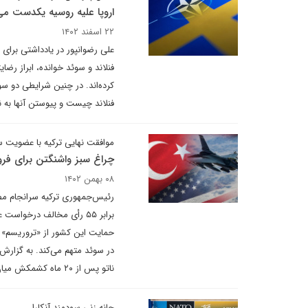
اروپا علیه روسیه یکدست م
۲۲ اسفند ۱۴۰۲
علی رضوانپور در یادداشتی برای 
فنلاند و سوئد خوانده، ابراز رضا
کرده‌اند. در چنین شرایطی دو 
فنلاند چیست و پیوستن آنها به ن
موافقت نهایی ترکیه با عضویت سو
چراغ سبز واشنگتن برای فروش جنگن
۰۸ بهمن ۱۴۰۲
برابر ۵۵ رأی مخالف درخوا
حمایت این کشور از «تروریسم» م
در سوئد متهم می‌کند. به گزارش 
ناتو پس از ۲۰ ماه کشمکش میان اعضای این سازمان و آنکارا برداشته شد.
چانه زنی سودمند آنکارا