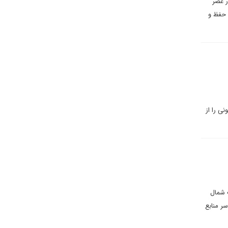
ر عصر
 حفظ و
نی را از
ب شمال
ر منابع