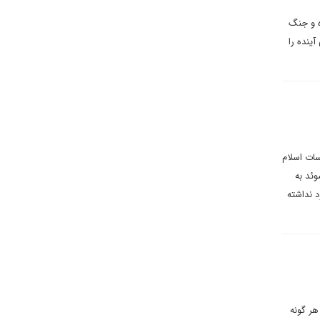
ه و جنگ
ینده را
سات اسلام
ئد به
د نداشته
ر گونه