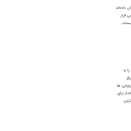
داده‌اند
ی قرار
ستند،
ا به
اق
وپایی ها
داز برای
راین