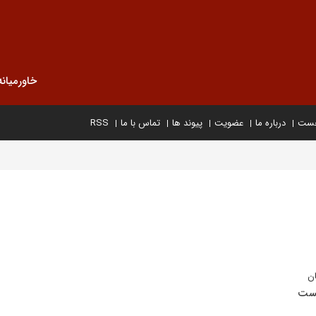
خاورمیانه
خست
درباره ما
عضویت
پیوند ها
تماس با ما
RSS
ان
یست