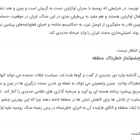
یسد: در شرایطی که روسیه با بحران اوکراین دست به گریبان است و چین و هند نشان 
بال اوکراین هستند و هم مقید به بی‌طرفی جدی در این جنگ، ایران در موقعیت حساس
چین قادر به جلوگیری از توسل غرب به «مکانیسم ماشه» و احیای قطع‌نامه‌های پیشین نی
 روند امنیتی‌سازی مجدد ایران را وارد مرحله جدیدی کند.
ز انتظار نیست
چشم‌انداز خطرناک منطقه
گذشته وارد دور جدیدی از گفت و گوها شده اند، سیاست ایالات متحده می تواند آنها ر
اک وادارد. چنین وضعیتی می تواند به شعله ور شدن مجدد درگیری ها در یمن و عر
یع پیشبرد برنامه هسته ای رو آورد و سرمایه گذاری های نظامی جدیدی را آغاز کند. ار
 حمایت از تلاش ها برای کاهش تنش ها در منطقه ادامه دهند چرا که این بهترین چشم ان
با ثبات منطقه و اتکای فزاینده آن به انرژی خاورمیانه در پس زمینه جنگ روسیه علیه اوک
شکست