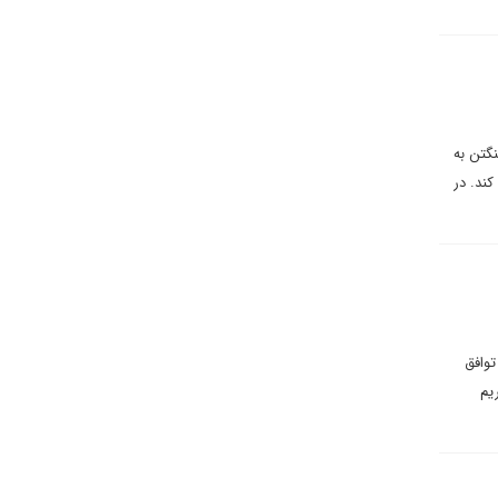
نگتن به
ند. در
توافق
حریم