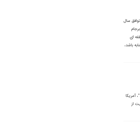
توافق سال
 دوخته است. برجام
قه ای
ابه باشد،
، آمریکا
ت از