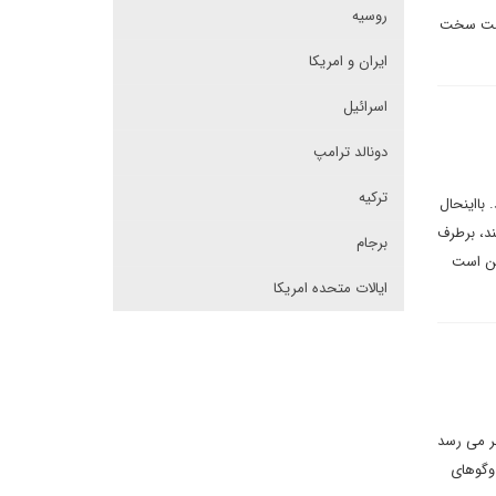
روسیه
یاست سخت
ایران و امریکا
اسرائیل
دونالد ترامپ
ترکیه
 داند. بااینحال
ند، برطرف
برجام
این است
ایالات متحده امریکا
ظر می رسد
وگوهای