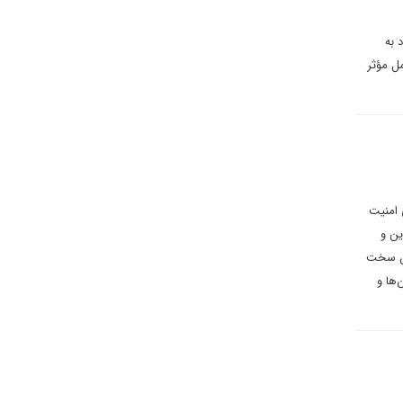
 به
ل مؤثر
 به شورای امنیت
ین و
ان سخت
‌ها و