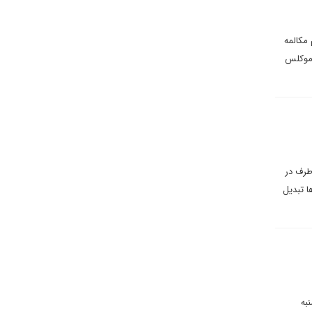
 مکالمه
داموکلس
طرف در
ا تبدیل
به