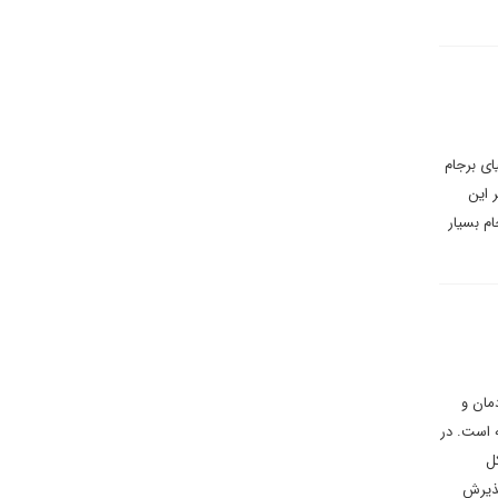
ای برجام
 این
ت به برجام بسیار
مان و
ه است. در
ل
پذیرش