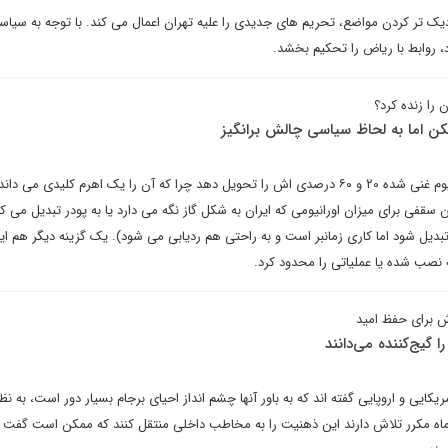
دیک تر کردن مواضع، تحریم های جدیدی را علیه تهران اعمال می کند. با توجه به س
رد، روابط با ریاض را تحکیم بخشد.
 را زنده کرد؟
مکن اما به لحاظ سیاسی چالش برانگیز
بعید است که ایران، ذخیره اورانیوم غنی شده ۲۰ و ۶۰ درصدی اش را تحویل دهد چرا که آن را یک اهرم کلیدی می
 سقفی برای میزان اورانیومی که ایران به شکل گاز نگه می دارد یا به پودر تبدیل می ک
ز تبدیل شود اما کاری زمانبر است و به راحتی هم ردیابی می شود). یک گزینه دیگر هم 
 نصب شده یا عملیاتی را محدود کرد.
ش برای حفظ امید
را گیج‌کننده می‌دانند
کایی و اروپایی گفته اند که به باور آنها چشم انداز احیای برجام بسیار دور است، به ن
 ماه مکرر تلاش دارند این ذهنیت را به مخاطب داخلی منتقل کنند که ممکن است گفت 