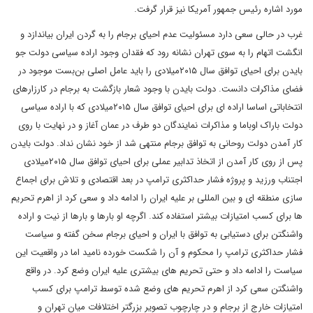
مورد اشاره رئیس جمهور آمریکا نیز قرار گرفت.
غرب در حالی سعی دارد مسئولیت عدم احیای برجام را به گردن ایران بیاندازد و
انگشت اتهام را به سوی تهران نشانه رود که فقدان وجود اراده سیاسی دولت جو
بایدن برای احیای توافق سال ۲۰۱۵میلادی را باید عامل اصلی بن‌بست موجود در
فضای مذاکرات دانست. دولت بایدن با وجود شعار بازگشت به برجام در کارزارهای
انتخاباتی اساسا اراده ای برای احیای توافق سال ۲۰۱۵میلادی که با اراده سیاسی
دولت باراک اوباما و مذاکرات نمایندگان دو طرف در عمان آغاز و در نهایت با روی
کار آمدن دولت روحانی به توافق برجام منتهی شد از خود نشان نداد. دولت بایدن
پس از روی کار آمدن از اتخاذ تدابیر عملی برای احیای توافق سال ۲۰۱۵میلادی
اجتناب ورزید و پروژه فشار حداکثری ترامپ در بعد اقتصادی و تلاش برای اجماع
سازی منطقه ای و بین المللی بر علیه ایران را ادامه داد و سعی کرد از اهرم تحریم
ها برای کسب امتیازات بیشتر استفاده کند. اگرچه او بار‌ها و بار‌ها از نیت و اراده
واشنگتن برای دستیابی به توافق با ایران و احیای برجام سخن گفته و سیاست
فشار حداکثری ترامپ را محکوم و آن را شکست خورده نامید اما در واقعیت این
سیاست را ادامه داد و حتی تحریم های بیشتری علیه ایران وضع کرد. در واقع
واشنگتن سعی کرد از اهرم تحریم های وضع شده توسط ترامپ برای کسب
امتیازات خارج از برجام و در چارچوب تصویر بزرگتر اختلافات میان تهران و