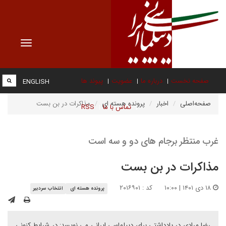
Toggle
vigation
صفحه نخست
درباره ما
عضویت
پیوند ها
ENGLISH
صفحه‌اصلی
اخبار
پرونده هسته ای
مذاکرات در بن بست
تماس با ما
RSS
غرب منتظر برجام های دو و سه است
مذاکرات در بن بست
۱۸ دی ۱۴۰۱ | ۱۰:۰۰
کد : ۲۰۱۶۹۰۱
پرونده هسته ای
انتخاب سردبیر
رضا مرادی در یادداشتی برای دیپلماسی ایرانی می نویسد: در شرایط کنونی