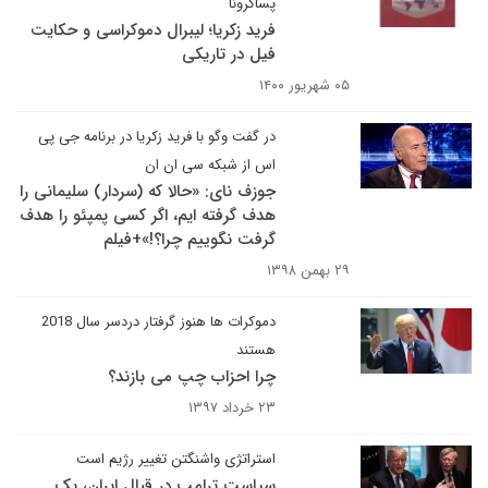
پساکرونا
فرید زکریا؛ لیبرال دموکراسی و حکایت
فیل در تاریکی
۰۵ شهریور ۱۴۰۰
در گفت وگو با فرید زکریا در برنامه جی پی
اس از شبکه سی ان ان
جوزف نای: «حالا که (سردار) سلیمانی را
هدف گرفته ایم، اگر کسی پمپئو را هدف
گرفت نگوییم چرا؟!»+فیلم
۲۹ بهمن ۱۳۹۸
دموکرات ها هنوز گرفتار دردسر سال 2018
هستند
چرا احزاب چپ می بازند؟
۲۳ خرداد ۱۳۹۷
استراتژی واشنگتن تغییر رژیم است
سیاست ترامپ در قبال ایران، یک