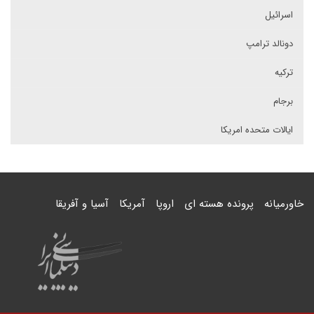
اسرائیل
دونالد ترامپ
ترکیه
برجام
ایالات متحده امریکا
خاورمیانه
پرونده هسته ای
اروپا
آمریکا
آسیا و آفریقا