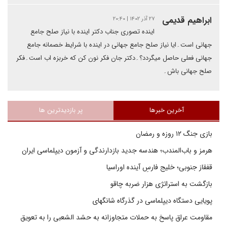
ابراهیم قدیمی
۲۷ آذر ۱۴۰۲ | ۲۰:۴۰
اینده تصوری جناب دکتر اینده با نیاز صلح جامع
جهانی است۔ایا نیاز صلح جامع جهانی در اینده با شرایط خصمانه جامع
جهانی فعلی حاصل میگردد؟۔دکتر جان فکر نون کن که خربزه اب است۔فکر
صلح جهانی باش۔
آخرین خبرها
پر بازدیدترین ها
بازی جنگ ۱۲ روزه و رمضان
هرمز و باب‌المندب؛ هندسه جدید بازدارندگی و آزمون دیپلماسی ایران
قفقاز جنوبی؛ خلیج فارسِ آینده اوراسیا
بازگشت به استراتژی هزار ضربه چاقو
پویایی دستگاه دیپلماسی در گذرگاه شانگهای
مقاومت عراق پاسخ به حملات متجاوزانه به حشد الشعبی را به تعویق