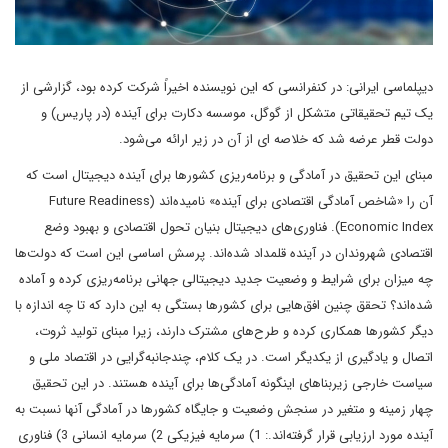
دیپلماسی ایرانی: در کنفرانسی که این نویسنده اخیراً شرکت کرده بود، گزارشی از
یک تیم تحقیقاتی متشکل از گوگل، موسسه دکارت برای آینده (در پاریس) و
دولت قطر عرضه شد که خلاصه ای از آن در زیر ارائه می‌­شود.
مبنای این تحقیق در آمادگی و برنامه­‌ریزی کشورها برای آینده دیجیتال است که
آن را «شاخص آمادگی اقتصادی برای آینده» نامیده‌­اند (Future Readiness
Economic Index). فناوری­‌های دیجیتال بنیان تحول اقتصادی و بهبود وضع
اقتصادی شهروندان در آینده قلمداد شده‌­اند. پرسش اساسی این است که دولت­‌ها
چه میزان برای شرایط و وضعیت جدید دیجیتالی جهانی برنامه‌­ریزی کرده و آماده
شده‌­اند؟ تحقق چنین افق­‌هایی برای کشورها بستگی به این دارد که تا چه اندازه با
دیگر کشورها همکاری کرده و طرح­‌های مشترک دارند، زیرا مبنای تولید ثروت،
اتصال و یادگیری از یکدیگر است. در یک کلام، چندجانبه‌­گرایی در اقتصاد ملی و
سیاست خارجی زیربناهای اینگونه آمادگی­‌ها برای آینده هستند. در این تحقیق
چهار زمینه و متغیر در سنجش وضعیت و جایگاه کشورها در آمادگی آن­ها نسبت به
آینده مورد ارزیابی قرار گرفته‌­اند.: 1) سرمایه فیزیکی 2) سرمایه انسانی 3) فناوری