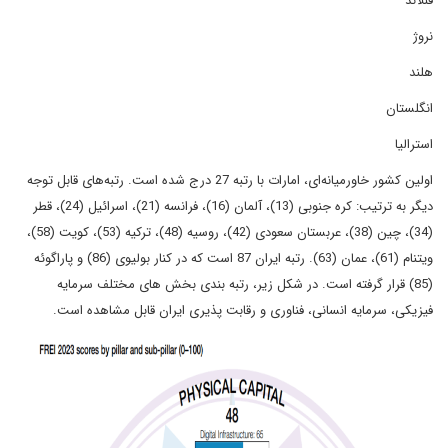
فنلاند
نروژ
هلند
انگلستان
استرالیا
اولین کشور خاورمیانه‌­ای، امارات با رتبه 27 درج شده است. رتبه‌های قابل توجه
دیگر به ترتیب: کره جنوبی (13)، آلمان (16)، فرانسه (21)، اسرائیل (24)، قطر
(34)، چین (38)، عربستان سعودی (42)، روسیه (48)، ترکیه (53)، کویت (58)،
ویتنام (61)، عمان (63). رتبه ایران 87 است که در کنار بولیوی (86) و پاراگوئه
(85) قرار گرفته است. در شکل زیر، رتبه ­بندی بخش های مختلف سرمایه
فیزیکی، سرمایه انسانی، فناوری و رقابت پذیری ایران قابل مشاهده است.