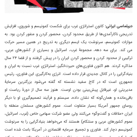
دیپلماسی ایرانی:
کانونِ استراتژی غرب برای شکست کمونیسم و شوروی، افزایش
تدریجی ناکارآمدی‌ها از طریق محدود کردن، محصور کردن و منفور کردن بود. به
موازات کمونیسم، سرنوشت یک ایسم دیگری به تدریج در همین مسیر حرکت
می کند. برای سه دهه، مجموعۀ غرب، اسرائیل و بسیاری از کشورهای عربی،
ترکیبی از محدود کردن و محصور کردن ایران را در پیش گرفتند و از قضا ۲۴ سال
مذاکره کردند. هم اکنون فناوری‌های حیرت‌انگیز، استراتژی غرب نسبت به ایران و
بنیادگرایی را در کانال جدیدی قرار داده است. انرژی به‌‌کارگیری این فناوری، رئیس
جمهوری است که در کاخ سفید نشسته که گفته می‌شود بزرگترین سرمایۀ
مدیریتی او، غیرقابل پیش‌بینی بودن اوست. هنوز سه سال از دورۀ ریاست او
باقی‌مانده و همان‌گونه که نشان داده، سیستم و فرآیند تصمیم‌‌گیری او با دیگر
روسای جمهور آمریکا بسیار متفاوت است. عموم کشورهای مسلمان منطقه با
ایران «ملاقات و گفت‌وگو» می‌کنند ولی عضو شرکت سهامی خاص (غرب، اسرائیل،
عموم کشورهای عربی و سنتکام) هستند که می‌خواهد بنیادگرایی را به سرنوشت
کمونیسم دچار کند. فناوری و تجمیع سرمایه اقتصادی در آمریکا باعث شده است