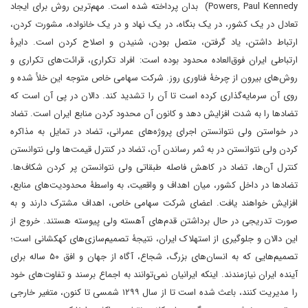
Powers, Paul Kennedy) بدان پرداخته شده است. مهم‌ترین روش برای ایجاد
تعادل در یک کشور، در یک بنگاه، در یک نهاد و در یک خانواده، مشورت کردن،
ارتباط داشتن، یاد گرفتن، متصل بودن، شنیدن و اصلاح کردن است. دایرۀ
ارتباطی ایران فوق‌العاده محدود بوده است: افراد تکراری، قرائت‌های تکراری و
روش‌های بیرون از چرخۀ فناوری روز. شرکت سهامی خاص متوجه این خلأ شده و
روی آن سرمایه‌گذاری کرده است تا آن را تشدید کند. دالان در پی آن است که
تضادها را به شدت افزایش دهد و کانون آن محدود کردن منابع ایران است. تضاد
در خواستن ولی نتوانستن اجرای پروژه‌های عمرانی، تضاد در تمایل به مذاکره
کردن ولی نتوانستن در به ثمر رساندن آن، تضاد در کنترل قیمت‌ها ولی نتوانستن
کنترل آن‌ها، تضاد در کاهش فاصله طبقاتی ولی نتوانستن پر کردن شکاف‌ها.
تضادها در داخل کشور، میان اهداف و واقعیت، به واسطۀ محدودیت‌های منابع،
افزایش خواهند یافت. اعضای شرکت سهامی خاص، اهداف مشترک دارند و به
صورت تدریجی در حال برداشتن قدم‌های آهسته ولی پیوسته هستند. خروج از
این دالان و جلوگیری از استهلاک ایران، نتیجۀ تصمیم‌سازی‌های کهکشانی است؛
تصمیم‌هایی که به انسان‌های بزرگ، شجاع، آگاه از جهان و افق ۵۰ ساله برای
آینده ایران نیازمندند. اینکه ایرانیان نمی‌توانند به اجماع برسند و تفاوت‌های خود
را مدیریت کنند، باعث شده است تا از سال ۱۲۹۹ شمسی تا کنون، متغیر خارجی