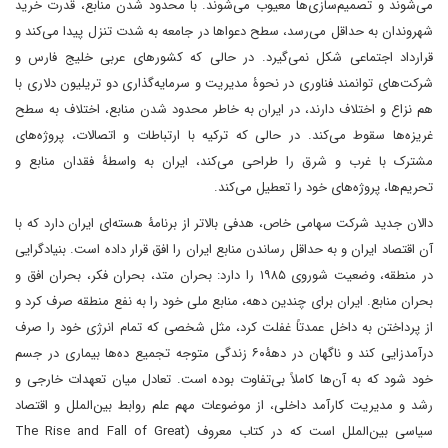
می‌شوند و تصمیم‌سازی‌ها معیوب می‌شوند. با محدود شدن منابع، قدرت خرید
شهروندان به حداقل می‌رسد، سطح دعواها در جامعه به شدت تنزل پیدا می‌کند و
قرارداد اجتماعی شکل نمی‌گیرد. در حالی که کشورهای عربی خلیج فارس و
شرکت‌های توانمند فناوری در نحوۀ مدیریت و سرمایه‌گذاری دو تریلیون دلاری با
هم نزاع و اختلاف دارند، در ایران به خاطر محدود شدن منابع، اختلاف به سطح
غریزه‌ها سقوط می‌کند. در حالی که ترکیه با ارتباطات و اتصالات، پروژه‌های
مشترک با غرب و شرق را طراحی می‌کند، ایران به واسطۀ فقدان منابع و
تحریم‌ها، پروژه‌های خود را تعطیل می‌کند.
دالان جدید شرکت سهامی خاص، هدفی بالاتر از برنامۀ هسته‌ای ایران دارد که با
آن اقتصاد ایران و به حداقل رساندن منابع ایران را افق قرار داده است. بنیادگرایی
در منطقه، وضعیت شوروی ۱۹۸۵ را دارد: بحران متد، بحران فکر، بحران افق و
بحران منابع. ایران برای چندین دهه، منابع ملی خود را به نفع منطقه صرف کرد و
از پرداختن به داخل عمدتاً غفلت کرد، مثل شخصی که تمام انرژی خود را صرف
درآمدزایی کند و ناگهان در دهۀ۶۰ زندگی متوجه تجمیع ده‌ها بیماری در جسم
خود شود که به آن‌ها کاملاً بی‌تفاوت بوده است. تعادل میان تعهدات خارجی و
رشد و مدیریت کارآمد داخلی، از موضوعات مهم علم روابط بین‌الملل و اقتصاد
سیاسی بین‌الملل است که در کتاب معروف (The Rise and Fall of Great