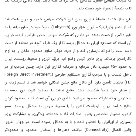
که شرکت سهامی خاص، علاقه‌ای به مذاکره نداشته باشد، بلکه دالانی درست ‌کند
تا به نتیجۀ دلخواه خود دست یابد.
طی سال ۲۰۲۵، فاصلۀ فناوری میان این شرکت سهامی خاص و ایران باعث شد
که از منظر ژئوپلیتیک، ایران هزارتوی (Labyrinth) نفوذ خود در خاورمیانه را به
طور دائمی از دست بدهد. در دالانی که شرکت سهامی خاص طراحی کرده، در پی
آن است که «منابع» ایران به حداقل برسد تا از یک طرف آنچه در منطقه از دست
داده است را نتواند بازسازی کند و از طرف دیگر، منابع محدود، داخل را به اوج
ناکارآمدی برساند. برای عادی کردن وضع آب، برق، انرژی و محیط زیست، ایران
به حدود ۴۵۰ میلیارد دلار سرمایه و سرمایه ‌گذاری نیاز دارد. چنین سرمایه‌ای در
داخل نیست و با سرمایه‌گذاری مستقیم خارجی (Foreign Direct Investment:
FDI) قابلیت تأمین دارد. آن دالان مانع چنین امکانی خواهد شد تا ایسم زمانه را
از منظر خود کاملاً شکست دهد. منابع نباشد یا محدود شود، این ایسم به
سخنرانی و تظاهرات محدود می‌شود. دالان در پی آن است که با محدود کردن
منابع درآمد ایران، ارتباطات کشور را با محیط جهانی به حداقل برساند. سفر
کردن، سمینار تخصصی رفتن، صادرات کالا و خدمات، یادگیری و مشارکت برای
بسیاری از ایرانیان یا تعطیل شده و یا به حداقل رسیده است. در جهان امروز،
وقتی اتصال (Connectivity) نباشد، ذهن‌ها و سخنان محدود و محدودتر