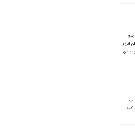
 جمع
ن انرژی،
 به این
انی،
کنند