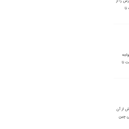
س را از
تا
واجه
ت تا
یش از آن
تی چین