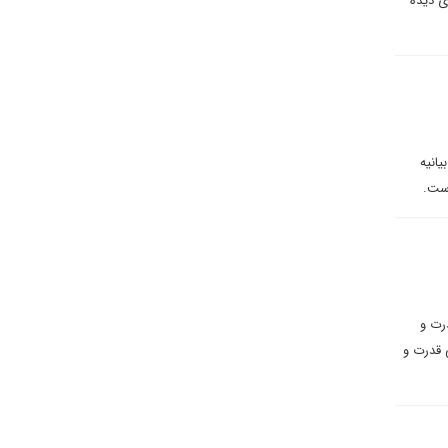
ی دیده
انیه
است.
رت و
 قدرت و