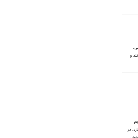
ی،
ند و
هم
د. در
 بخش