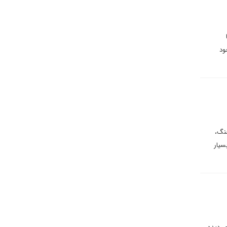
ا
ود
نگ،
سیار