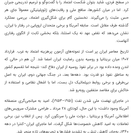
در سطح فردی، شاید بتوان شکست اعتماد را با گفت‌وگو و ترمیم تدریجی جبران
کرد. اما در میان کشورها، منافع ملی و رقابت‌های ژئوپلیتیکی معمولاً جای هر
حس مثبت را می‌گیرند. نخستین گام برای شکل‌گیری اعتماد، بررسی عملکرد
گذشته طرف مقابل است. سابقه آمریکا و برخی متحدان اروپایی در رفتار با ایران،
نشان می‌دهد که نقض عهد نه یک استثنا، بلکه بخشی ثابت از الگوی رفتاری
آنهاست.
تاریخ معاصر ایران پر است از نمونه‌های آزمون پرهزینه اعتماد به غرب. قرارداد
۱۹۰۷ میان بریتانیا و روسیه بدون رضایت ایران امضا شد. آن هم در حالی که
لندن وعده داده بود در برابر نفوذ روسیه از ایران دفاع کند؛ نتیجه اما تقسیم کشور
به مناطق نفوذ دو قدرت بود. دهه‌ها بعد، در جنگ جهانی دوم، ایران به اصل
بی‌طرفی و برخی روابط دیپلماتیک دل بست، اما با اشغال نظامی و استفاده از
خاکش برای مقاصد متفقین روبه‌رو شد.
در ماجرای نهضت ملی شدن نفت (۱۹۵۱–۱۹۵۳)، امید به میانجی‌گری منصفانه
آمریکا وجود داشت؛ با این حال، کودتای ۲۸ مرداد ـ طراحی مشترک سرویس‌های
اطلاعاتی آمریکا و بریتانیا ـ دولت ملی را سرنگون کرد. پس از انقلاب نیز، برخی
تعاملات به امید کاهش خصومت‌ها شکل گرفت، اما ماجرای ایران–کنترا در دهه
۱۳۶۰، به‌جای کاهش تنش، به تشدید فشارها و تحریم‌های تازه منجر شد.