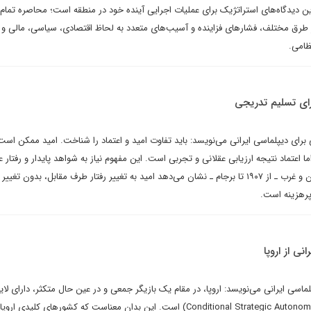
وین دیدگاه‌های استراتژیک برای عملیات اجرایی آینده خود در منطقه است؛ محاصره تمام‌ج
از طرق مختلف، فشارهای فزاینده و آسیب‌های متعدد به لحاظ اقتصادی، سیاسی، مالی و 
ظامی.
ای تسلیم تدریجی
برای دیپلماسی ایرانی می‌نویسد: باید تفاوت امید و اعتماد را شناخت. امید ممکن است
ا اعتماد نتیجه ارزیابی عقلانی و تجربی است. این مفهوم نیاز به شواهد پایدار و رفتار ع
مرور بیش از یک قرن روابط ایران و غرب ـ از ۱۹۰۷ تا برجام ـ نشان می‌دهد امید به تغییر رفتار طرف مقابل، بدون ت
رهزینه است.
نی از اروپا
لماسی ایرانی می‌نویسد: اروپا، در مقام یک بازیگر جمعی و در عین حال متکثر، دارای لایه
خودمختاری راهبردی مشروط (Conditional Strategic Autonomy) است. این بدان معناست که کشورهای کلید