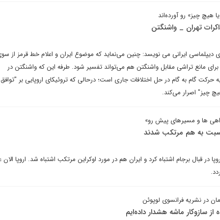
 هیچ چیز» رو آورده‌اند
اکرات تهران _ واشنگتن
 دیپلماسی ایرانی می نویسد: چنین می‌نماید که موضوع ایران و اعلام خط قرمز از سو
ری برای مانع تراشی مقابل واشنگتن هم می‌تواند تفسیر شود. طرفه این که واشنگتن در
ه حرکت گام به گام در حل اختلافات جاری است؛ درحالی که تروئیکای اروپایی بر "توافق 
یچ چیز" اصرار می‌کند.
وراهی ها و مسیرهای پیش رو»
ا نسبت به هم مرتکب شدند
روپا در قبال برجام اشتباه کرد و ایران هم در مورد اوکراین مرتکب اشتباه شد. اروپا الان ع
دد.
ان در نشریه فرانسوی لوپوئن
از سازوکار ماشه هشدار داده‌ایم