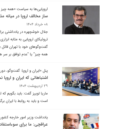
اروپایی‌ها به سیاست «همه چیز یا
ساز مخالف اروپا در میانه مذ
۰۸ خرداد ۱۴۰۴
جلال خوشچهره در یادداشتی برای
تروئیکای اروپایی به مثابه ابزا
گفت‌وگوهای خود با تهران قائل ب
همه چیز" یا "عدم توافق بر سر ه
پنل «ایران و اروپا: گفت‌وگو، د
اشتباهاتی که ایران و اروپ
۲۹ اردیبهشت ۱۴۰۴
ماریا لوییز گفت: باید بگویم که ا
است و باید به روابط با ایران برگر
یادداشت وزیر امور خارجه کشورم
عراقچی: ما برای سوءاستفاده 