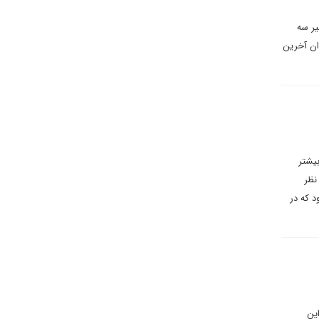
یر سه
ان آخرین
بیشتر
نظر
د که در
این