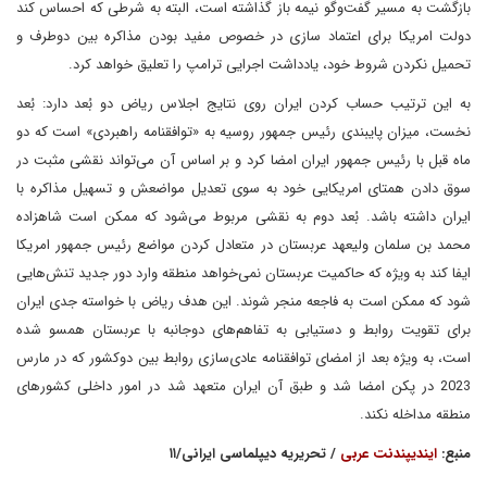
بازگشت به مسیر گفت‌وگو نیمه باز گذاشته است، البته به شرطی که احساس کند
دولت امریکا برای اعتماد سازی در خصوص مفید بودن مذاکره بین دوطرف و
تحمیل نکردن شروط خود، یادداشت اجرایی ترامپ را تعلیق خواهد کرد.
به این ترتیب حساب کردن ایران روی نتایج اجلاس ریاض دو بُعد دارد: بُعد
نخست، میزان پایبندی رئیس جمهور روسیه به «توافقنامه راهبردی» است که دو
ماه قبل با رئیس جمهور ایران امضا کرد و بر اساس آن می‌تواند نقشی مثبت در
سوق دادن همتای امریکایی خود به سوی تعدیل مواضعش و تسهیل مذاکره با
ایران داشته باشد. بُعد دوم به نقشی مربوط می‌شود که ممکن است شاهزاده
محمد بن سلمان ولیعهد عربستان در متعادل کردن مواضع رئیس جمهور امریکا
ایفا کند به ویژه که حاکمیت عربستان نمی‌خواهد منطقه وارد دور جدید تنش‌هایی
شود که ممکن است به فاجعه منجر شوند. این هدف ریاض با خواسته جدی ایران
برای تقویت روابط و دستیابی به تفاهم‌های دوجانبه با عربستان همسو شده
است، به ویژه بعد از امضای توافقنامه عادی‌سازی روابط بین دوکشور که در مارس
2023 در پکن امضا شد و طبق آن ایران متعهد شد در امور داخلی کشورهای
منطقه مداخله نکند.
منبع:
ایندیپندنت عربی
/ تحریریه دیپلماسی ایرانی/۱۱