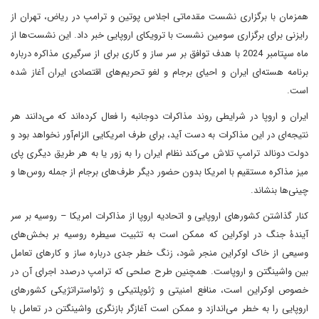
همزمان با برگزاری نشست‌ مقدماتی اجلاس پوتین و ترامپ در ریاض، تهران از
رایزنی برای برگزاری سومین نشست با ترویکای اروپایی خبر داد. این نشست‌ها از
ماه سپتامبر 2024 با هدف توافق بر سر ساز و کاری برای از سرگیری مذاکره درباره
برنامه هسته‌ای ایران و احیای برجام و لغو تحریم‌های اقتصادی ایران آغاز شده
است.
ایران و اروپا در شرایطی روند مذاکرات دوجانبه را فعال کرده‌اند که می‌دانند هر
نتیجه‌ای در این مذاکرات به دست آید، برای طرف امریکایی الزام‌آور نخواهد بود و
دولت دونالد ترامپ تلاش می‌کند نظام ایران را به زور یا به هر طریق دیگری پای
میز مذاکره مستقیم با امریکا بدون حضور دیگر طرف‌های برجام از جمله روس‌ها و
چینی‌ها بنشاند.
کنار گذاشتن کشورهای اروپایی و اتحادیه اروپا از مذاکرات امریکا – روسیه بر سر
آیندۀ جنگ در اوکراین که ممکن است به تثبیت سیطره روسیه بر بخش‌های
وسیعی از خاک اوکراین منجر شود، زنگ خطر جدی درباره ساز و کارهای تعامل
بین واشینگتن و اروپاست. همچنین طرح صلحی که ترامپ درصدد اجرای آن در
خصوص اوکراین است، منافع امنیتی و ژئوپلتیکی و ژئواستراتژیکی کشورهای
اروپایی را به خطر می‌اندازد و ممکن است آغازگر بازنگری واشینگتن در تعامل با