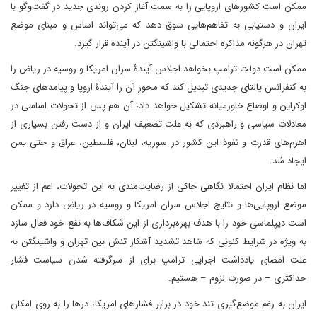
ممکن است کشورهای اروپایی را به سمت آغاز کردن روندی جدید در گفت‌وگو با
ایران و دستیابی به تفاهم‌هایی سوق دهد که می‌تواند اساس و مبنای موضع
تهران در هرگونه مذاکره احتمالی با واشینگتن در آینده قرار گیرد.
ممکن است دولت ترامپ بخواهد اجلاس آیندۀ سران امریکا و روسیه در ریاض را
به کنفرانس یالتای جدیدی تبدیل کند که محور آن را آیندۀ اروپا و پیامدهای جنگ
اوکراین و اوضاع خاورمیانه تشکیل خواهد داد، آن هم پس از تحولات اساسی در
معادلات سیاسی و راهبردی که به علت تضعیف ایران و از دست رفتن بسیاری از
اهرم‌های قدرت و نفوذ این کشور در سوریه، لبنان، فلسطین، عراق و حتی یمن
ایجاد شد.
اما نظام ایران احتمالا نگاهی حاکی از رضایت‌مندی به این تحولات، اعم از تغییر
موضع اروپایی‌ها و نتایج اجلاس سران امریکا و روسیه در ریاض دارد و ممکن
است دیپلماسی خود را با هدف بهره‌برداری از این شکاف‌ها به نفع خود فعال سازد
به ویژه در شرایط کنونی که شاهد تشدید آشکار تنش بین تهران و واشینگتن به
علت امضای یادداشت اجرایی ترامپ برای از سرگرفته شدن سیاست فشار
حداکثری – در صورت لزوم – هستیم.
ایران به رغم موضع‌گیری تند خود در برابر فشارهای امریکا، درها را به روی امکان