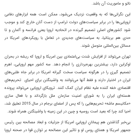
ناتو و ماموریت آن باشد.
این نگرانی‌ها که به واقعیت نزدیک می‌شود، ممکن است همه ابزارهای دفاعی
اروپایی‌ها را در برابر سیاست‌های دولت ترامپ از دست آنان خارج کند و موجب
شود کشورهای اصلی تصمیم گیرنده در اتحادیه اروپا یعنی فرانسه و آلمان و تا
حدی هم بریتانیا، به سیاست‌های جدیدی در تعامل با رویکردهای امریکا در
مسائل بین‌المللی متوسل شوند.
تهران می‌تواند از افزایش شدت بی‌اعتمادی بین امریکا و اروپا که ریشه در بحران
اوکراین دارد، بیشترین بهره‌برداری را انجام دهد. سه کشور مهم اروپایی، اهرم
تصمیم گیری را در هرگونه سیاست سخت گیرانه امریکا در برابر جاه طلبی‌های
ایران در اختیار دارند و فقط آنها می‌توانند به واشینگتن برای احیای تحریم‌های
اقتصادی خفه کننده علیه نظام ایران کمک کنند. ترویکای اروپایی می‌تواند پرونده
هسته‌ای ایران را به شورای امنیت سازمان ملل بازگرداند و با فعال سازی
«مکانیسم ماشه» تحریم‌هایی را که پس از امضای برجام در سال 2015 تعلیق شد،
احیا کند چرا که بعید است روسیه و چین در این زمینه با واشینگتن همراه شوند.
بی‌خبر گذاشتن هم پیمانانِ اروپاییِ امریکا از جزئیات و ابعاد مصالحه‌ بین رئیس
جمهور امریکا و همتای روس او و تاثیر این مصالحه بر توازن قوا در صحنه اروپا