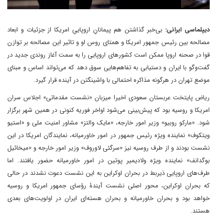
دیپلماسی ایرانی:
بی‌خبر گذاشتن هم پیمانانِ اروپاییِ امریکا از جزئیات و ابعاد
مصالحه‌ بین رئیس جمهور امریکا و همتای روس او و تاثیر این مصالحه بر توازن
قوا در صحنه اروپا ممکن است کشورهای اروپایی را به سمت آغاز روندی جدید در
گفت‌وگو با ایران و دستیابی به تفاهم‌هایی سوق دهد که می‌تواند اساس و مبنای
موضع تهران در هرگونه مذاکره احتمالی با واشینگتن در آینده قرار گیرد.
ریاض پایتخت عربستان سعودی اخیرا میزبان «نشست مقدماتی» اجلاس سران
امریکا و روسیه بود که پیش‌بینی می‌شود اواخر فوریه کنونی در همین شهر برگزار
شود. «مارکو روبیو» وزیر امور خارجه، «مایک والتز» مشاور امنیت ملی و «استیو
ویتکوف» نماینده ویژه رئیس جمهور در امور خاورمیانه، نمایندگان امریکا در این
نشست بودند و از طرف روسیه نیز «سرگئی لاوروف» وزیر امور خارجه و «میخائیل
بوگدانف» نماینده ویژه ولادیمیر پوتین در امور خاورمیانه حضور یافتند. اما
طرف‌های اروپایی ذیربط در بحران اوکراین به این نشست دعوت نشدند در حالی
که بحران اوکراین، محور اصلی نشست آیندۀ رؤسای جمهور امریکا و روسیه
خواهد بود و بحران خاورمیانه و بحران هسته‌ای ایران در اولویت‌های بعدی
هستند.