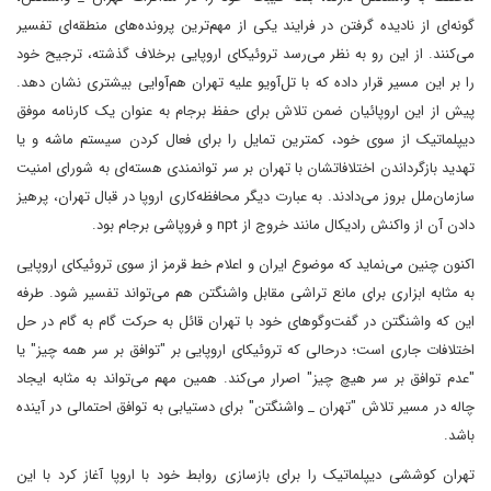
گونه‌ای از نادیده‌ گرفتن در فرایند یکی از مهم‌ترین پرونده‌های منطقه‌ای تفسیر
می‌کنند. از این رو به نظر می‌رسد تروئیکای اروپایی برخلاف گذشته، ترجیح خود
را بر این مسیر قرار داده که با تل‌آویو علیه تهران هم‌آوایی بیشتری نشان دهد.
پیش از این اروپائیان ضمن تلاش برای حفظ برجام به عنوان یک کارنامه موفق
دیپلماتیک از سوی خود، کمترین تمایل را برای فعال کردن سیستم ماشه و یا
تهدید بازگرداندن اختلافاتشان با تهران بر سر توانمندی هسته‌ای به شورای امنیت
سازمان‌ملل بروز می‌دادند. به عبارت دیگر محافظه‌کاری اروپا در قبال تهران، پرهیز
دادن آن از واکنش رادیکال مانند خروج از npt و فروپاشی برجام بود.
اکنون چنین می‌نماید که موضوع ایران و اعلام خط قرمز از سوی تروئیکای اروپایی
به مثابه ابزاری برای مانع تراشی مقابل واشنگتن هم می‌تواند تفسیر شود. طرفه
این که واشنگتن در گفت‌وگوهای خود با تهران قائل به حرکت گام به گام در حل
اختلافات جاری است؛ درحالی که تروئیکای اروپایی بر "توافق بر سر همه چیز" یا
"عدم توافق بر سر هیچ چیز" اصرار می‌کند. همین مهم می‌تواند به مثابه ایجاد
چاله در مسیر تلاش "تهران _ واشنگتن" برای دستیابی به توافق احتمالی در آینده
باشد.
تهران کوششی دیپلماتیک را برای بازسازی روابط خود با اروپا آغاز کرد با این