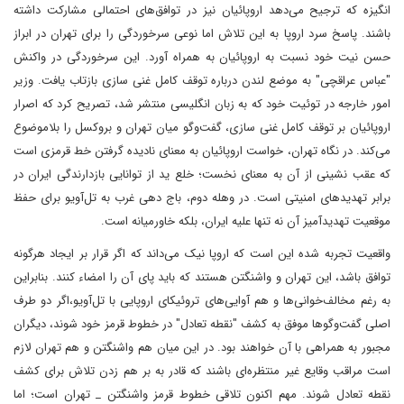
انگیزه که ترجیح می‌دهد اروپائیان نیز در توافق‌های احتمالی مشارکت داشته
باشند. پاسخ سرد اروپا به این تلاش اما نوعی سرخوردگی را برای تهران در ابراز
حسن نیت خود نسبت به اروپائیان به همراه آورد. این سرخوردگی در واکنش
"عباس عراقچی" به موضع لندن درباره توقف کامل غنی سازی بازتاب یافت. وزیر
امور خارجه در توئیت خود که به زبان انگلیسی منتشر شد، تصریح کرد که اصرار
اروپائیان بر توقف کامل غنی سازی، گفت‌وگو میان تهران و بروکسل را بلاموضوع
می‌‌کند. در نگاه تهران، خواست اروپائیان به معنای نادیده گرفتن خط قرمزی است
که عقب نشینی از آن به معنای نخست؛ خلع ید از توانایی بازدارندگی ایران در
برابر تهدیدهای امنیتی است. در وهله دوم، باج دهی غرب به تل‌آویو برای حفظ
موقعیت تهدیدآمیز آن نه تنها علیه ایران، بلکه خاورمیانه است.
واقعیت تجربه شده این است که اروپا نیک می‌داند که اگر قرار بر ایجاد هرگونه
توافق باشد، این تهران و واشنگتن هستند که باید پای آن را امضاء کنند. بنابراین
به رغم مخالف‌خوانی‌ها و هم آوایی‌های تروئیکای اروپایی با تل‌آویو،اگر دو طرف
اصلی گفت‌وگوها موفق به کشف "نقطه تعادل" در خطوط قرمز خود شوند، دیگران
مجبور به همراهی با آن خواهند بود. در این میان هم واشنگتن و هم تهران لازم
است مراقب وقایع غیر منتظره‌ای باشند که قادر به بر هم زدن تلاش برای کشف
نقطه تعادل ‌شوند. مهم اکنون تلاقی خطوط قرمز واشنگتن _ تهران است؛ اما