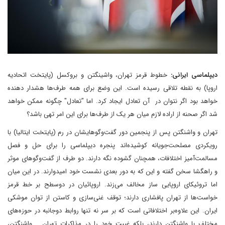
دیپلماسی ایرانی:
خطوط قرمز تهران، واشینگتن و بروکسل (پایتخت اتحادیه
اروپا) به نقطه تلاقی رسیده‌ است. این وضع برای همه طرف‌ها هشدار دهنده
خواهد بود اگر نتوان در آن تعادل ایجاد کرد. اما "تعادل" چگونه ممکن خواهد
شد اگر صحنه از اراده لازم میان هر یک از طرف‌ها برای این امر تهی باشد؟
تهران و واشنگتن پس از پنجمین دور گفت‌وگوهایشان در رم (پایتخت ایتالیا) با
رویکردی مصلحت‌جویانه کوشیده‌اند پنجره دیپلماسی را برای حل و فصل
مسالمت‌آمیز اختلافات، همچنان گشوده نگه دارند. دو طرف از گفت‌وگوهای موثر
و راهگشا سخن گفته و این که به دور بعدی نشست خود امیدوارند. در این میان
اما تروئیکای اروپایی ساز مخالف می‌زند. اروپائیان در دوسطح بر خط قرمز
خواست‌ها از تهران پافشاری دارند؛ توقف غنی‌سازی و کاستن از توان موشکی
ایران. این علاوه‌بر اختلافاتی است که بر سر نه تنها روابط دوجانبه در حوزه‌های
مختلف با واشنگتن دارند، بلکه غیبت خود را در مذاکرات تهران _ واشنگتن،