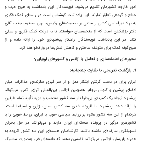
امور خارجه کشورمان تقدیم می‌شود. نویسندگان این یادداشت به هیچ حزب و
جناح و گروهی تعلق ندارند. این یادداشت کوششی است در راستای کمک فکری
به نهاد دیپلماسی کشور و مبتنی بر صحبت‌های رئیس‌جمهور محترم، جناب آقای
دکتر پزشکیان است که از متخصصان خواستند تا به دولت کمک فکری و عملی
کنند. در این یادداشت نویسندگان راهکار پیشنهادی خود را ارائه داده و از
هیچ‌گونه کمک برای متوقف ساختن و کاهش تنش‌ها دریغ نخواهند کرد.
محورهای اعتمادسازی و تعامل با آژانس و کشورهای اروپایی:
1. بازگشت تدریجی با نظارت چندجانبه:
ایران برای در دست گرفتن ابتکار عمل و از سر گیری سازنده‌ی مذاکرات میان
اعضای پیشین و کنونی برجام،‌ همچنین آژانس بین‌المللی انرژی اتمی، می‌تواند
پیشنهاد ایجاد یک کمیته‌ی بی‌طرف از سه کشور منتخب و مورد تأیید تمام طرفین
را ارائه دهد. پیشنهاد ما افزوده شدن سه کشور عمان، ژاپن و اسپانیا است.
هرکدام از این سه کشور علاوه بر روابط سیاسی خوب با ایران، روابط خوبی را با
کشورهای درگیر در پرونده هسته‌ای ایران دارند و می‌توانند در حل بحران
تسهیلگری سازنده‌ای داشته باشند. کارشناسان هسته‌ای این سه کشور افزوده به
همراه بازرسان آژانس می‌توانند تضمین دهند که داده‌های فنی به‌صورت مشترک