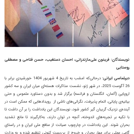
نویسندگان: فریدون علی‌مازندرانی، احسان دستغیب، حسن فتاحی و مصطفی
روستایی
دیپلماسی ایرانی:
درحالی‌که امشب به تاریخ 4 شهریور 1404 خورشیدی برابر با
26 آگوست 2025، در شهر ژنو، نشست مذاکرات هسته‌ای میان ایران و سه کشور
اروپایی (آلمان، انگلستان و فرانسه) برگزار شد و بدون دستاورد ملموس و حتی
بیانیه‌‌‌ی پایانی، اتمام پذیرفت، نگرانی‌های ناشی از رویدادهایی که ممکن است در
آینده‌ی نزدیک گریبان گیر کشور شود، نویسندگان این یادداشت را بر آن داشت تا
با تکیه بر تجربه‌های اندوخته، آنچه در توان دارند، به‌کارگیرند تا مانع تشدید
بحران شوند. این یادداشت در چارچوب صیانت از منافع ملی ایران و در راستای
گامی عملی برای مهار بحران و خروج از بن‌بست کنونی تنظیم شده و به وزارت