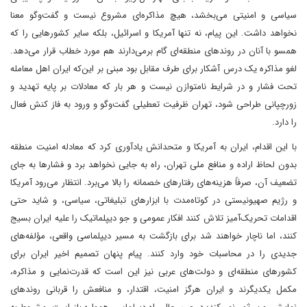
سیاسی و امنیتی می‌بخشد، هیچ مذاکره‌ای مشروع نیست و گفت‌وگو معنا
نخواهد داشت. این پیام، نه تنها آمریکا و اسرائیل، بلکه سایر کشورهایی را که
همسو با آنان در روندهای منطقه‌ای گام برمی‌دارند هم مورد خطاب قرار می‌دهد.
لغو مذاکره یک درس آشکار برای طرف مقابل بود مبنی بر این‌که ایران اهل معامله
تحت فشار و در شرایط نامتوازن نیست و هر بار که معادلات بر پایه تهدید و
زورچپانی طراحی شود، تهران ظرفیت تعطیلی گفت‌وگو و ورود به فاز کنش فعال
را دارد.
با این اقدام، ایران به آمریکا و متحدانش یادآوری کرد که معادله امنیت منطقه
بدون لحاظ اراده و منافع ملی تهران، راه به جایی نخواهد برد و فشارها به جای
تضعیف آن، صرفاً هزینه‌های رفتارهای خصمانه را بالا می‌برد. انتظار می‌رود آمریکا
و رژیم صهیونیستی در کوتاه‌مدت با ابزارهای تبلیغاتی، سیاسی، و شاید حتی
اقدامات تحریک‌آمیز تلاش کنند افکار عمومی و جو دیپلماتیک را علیه ایران بسیج
کنند، اما ناچار خواهند شد برای بازگشت به مسیر دیپلماسی واقعی، مؤلفه‌های
جدیدی را در محاسبات خود وارد کنند. پیام پنهان تصمیم اخیر ایران برای
کشورهای منطقه‌ای و دولت‌های عربی نیز این است که قدرت‌نمایی و مذاکره،
مکمل یکدیگرند و ایران هرگز امنیت، اقتدار، و منافعش را قربانی روندهای