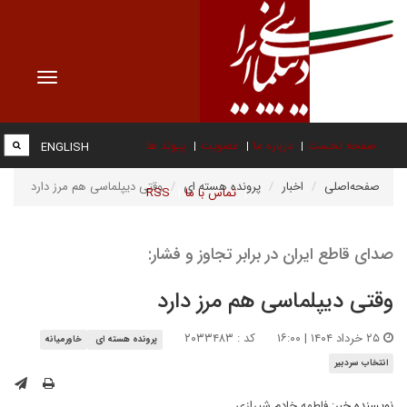
Toggle
vigation
صفحه نخست
درباره ما
عضویت
پیوند ها
ENGLISH
صفحه‌اصلی
اخبار
پرونده هسته ای
وقتی دیپلماسی هم مرز دارد
تماس با ما
RSS
صدای قاطع ایران در برابر تجاوز و فشار:
وقتی دیپلماسی هم مرز دارد
۲۵ خرداد ۱۴۰۴ | ۱۶:۰۰
کد : ۲۰۳۳۴۸۳
پرونده هسته ای
خاورمیانه
انتخاب سردبیر
نویسنده خبر:
فاطمه خادم شیرازی