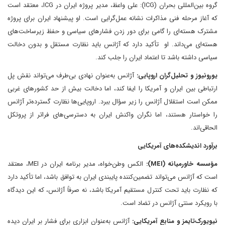
گروه بین‌المللی بحران (ICG): علی واعظ، مدیر پروژه ایران در ICG، معتقد است
که آغاز مرحله فنی مذاکرات نشانه عمل‌گرایی است. او پیشنهاد ایران برای پروژه
مشترک هسته‌ای را گامی برای دور زدن فشارهای سیاسی و حفظ زیرساخت‌های
هسته‌ای می‌داند. او تأکید دارد که آژانس باید نظارت مستقل و بدون دخالت
سیاسی داشته باشد تا اعتماد ایران را جلب کند.
یورونیوز و تحلیل‌گران اروپایی:
آژانس به‌عنوان نهادی بی‌طرف می‌تواند نقش پل
ارتباطی بین ایران و آمریکا را ایفا کند، اما دخالت بیش از حد کشورهای غربی
ممکن است استقلال آژانس را زیر سؤال ببرد. اروپایی‌ها نظارت گسترده‌تر آژانس
را خواستار هستند، اما نگران واکنش ایران به دسترسی‌های فراتر از پروتکل
الحاقی‌اند.
برآورد اندیشکده‌های آمریکایی
مؤسسه خاورمیانه (MEI):
الکس وطن‌خواه، مدیر برنامه ایران در MEI، معتقد
است که آژانس می‌تواند تضمین‌کننده پایبندی ایران به توافق باشد، اما تأکید دارد
که نظارت باید تحت کنترل مستقیم آمریکا باشد، نه صرفاً آژانس، که این دیدگاه
با رویکرد سنتی آژانس در تضاد است.
نیویورک‌تایمز و منابع آمریکایی:
آژانس به‌عنوان ابزاری برای فشار بر ایران دیده