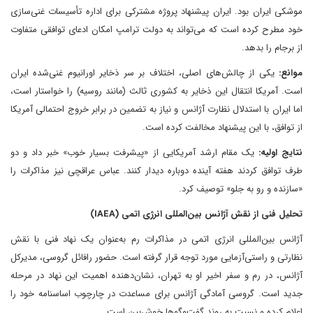
موشکی ایران بود. ایران پیشنهاد پروژه مشترکی برای اداره تأسیسات غنی‌سازی
خود مطرح کرده است که می‌تواند به دولت ترامپ امکان ادعای توافقی متفاوت
از برجام را بدهد.
موانع:
یکی از چالش‌های اصلی، اختلاف بر سر ذخایر اورانیوم غنی‌شده ایران
است. آمریکا انتقال این ذخایر به کشوری ثالث (مانند روسیه) را خواستار است،
اما ایران با استدلال نظارت آژانس و نیاز به تضمین در برابر خروج احتمالی آمریکا
از توافق، با این پیشنهاد مخالفت کرده است.
نتایج اولیه:
یک مقام ارشد آمریکایی از «پیشرفت بسیار خوب» خبر داد و دو
طرف توافق کردند هفته آینده دوباره دیدار کنند. عباس عراقچی نیز مذاکرات را
«سازنده و رو به جلو» توصیف کرد.
تحلیل فنی از نقش آژانس بین‌المللی انرژی اتمی (IAEA)
آژانس بین‌المللی انرژی اتمی در مذاکرات رم به‌عنوان یک نهاد فنی با نقش
نظارتی و راستی‌آزمایی مورد توجه قرار گرفته است. حضور رافائل گروسی، مدیرکل
آژانس، در رم و سفر اخیر او به تهران، نشان‌دهنده اهمیت این نهاد در مرحله
جدید است. گروسی آمادگی آژانس برای مساعدت در چارچوب اساسنامه خود را
اعلام کرده و نسبت به روند گفت‌وگوها خوش‌بین است.