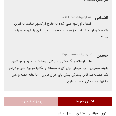
ناشناس
۰۵ اردیبهشت ۱۴۰۴ | ۰۰:۱۶
انتقال اورانیوم غنی شده به خارج از کشور خیانت به ایران
وتمام شهدای ایران است ؟خواهشا مسولین ایران این را بفهمند ودرک
کنند؟
حسین
۰۵ اردیبهشت ۱۴۰۴ | ۲۰:۰۸
ساده لوحانس اگ فکنیم امریکایی جماعت ب حرفا و قولشون
پایبند میمونن.. اونا میخان بیان کل تاسیسات و مکانها رو پیدا کنن و دراخر
یک مطلب غیر قابل پذیرش پیش پای ایران بزارن... تا بهانه حمله و زدن
مکانها رو بسادگی بدست بیارن
آخرین خبرها
پر بازدیدترین ها
الگوی اسرائیلی اوکراین در قبال ایران