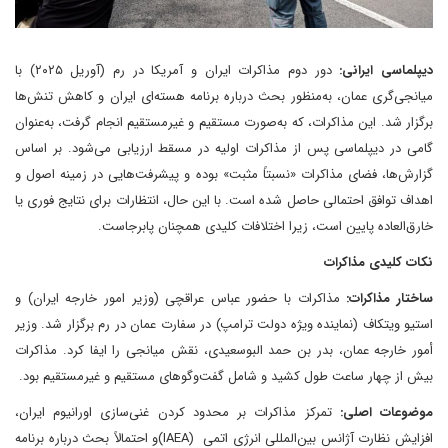
دیپلماسی ایرانی:
دور دوم مذاکرات ایران و آمریکا در رم (آوریل ۲۰۲۵) با
میانجی‌گری عمان، به‌منظور بحث درباره برنامه هسته‌ای ایران و کاهش تنش‌ها
برگزار شد. این مذاکرات، که به‌صورت مستقیم و غیرمستقیم انجام گرفت، به‌عنوان
گامی در دیپلماسی پس از مذاکرات اولیه در مسقط ارزیابی می‌شود. بر اساس
گزارش‌ها، فضای مذاکرات «نسبتاً مثبت» بوده و پیشرفت‌هایی در زمینه اصول و
اهداف توافق احتمالی حاصل شده است. با این حال، انتظارات برای نتایج فوری یا
خارق‌العاده پایین است، زیرا اختلافات کلیدی همچنان پابرجاست.
نکات کلیدی مذاکرات
ساختار مذاکرات:
مذاکرات با حضور عباس عراقچی (وزیر امور خارجه ایران) و
استیو ویتکاف (نماینده ویژه دولت ترامپ) در سفارت عمان در رم برگزار شد. وزیر
أمور خارجه عمان، بدر بن حمد البوسعیدی، نقش میانجی را ایفا کرد. مذاکرات
بیش از چهار ساعت طول کشید و شامل گفت‌وگوهای مستقیم و غیرمستقیم بود.
موضوعات اصلی:
تمرکز مذاکرات بر محدود کردن غنی‌سازی اورانیوم ایران،
افزایش نظارت آژانس بین‌المللی انرژی اتمی (IAEA)و احتمالاً بحث درباره برنامه