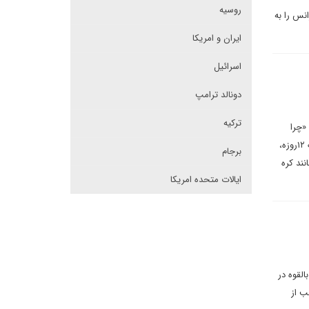
روسیه
نس را به
ایران و امریکا
اسرائیل
دونالد ترامپ
ترکیه
«چرا
ایران دوباره بازرسی‌های بین‌المللی را می‌پذیرد؟»، جملات معناداری ‌به کار برد و در همین راستا عنوان کرد: «پس از جنگ ۱۲روزه،
برجام
نند کره
ایالات متحده امریکا
لقوه در
ب از