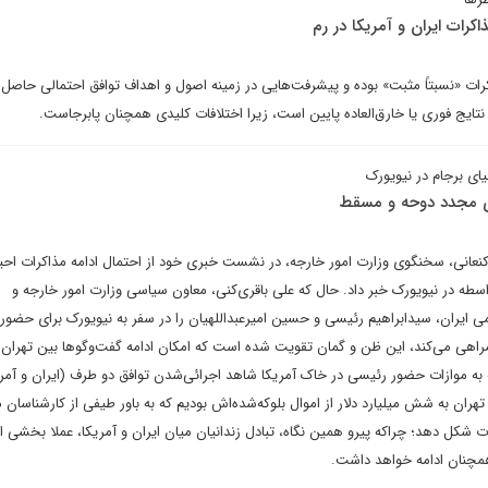
رات ایران و آمریکا در رم
رات «نسبتاً مثبت» بوده و پیشرفت‌هایی در زمینه اصول و اهداف توافق احتمالی حاصل
 نتایج فوری یا خارق‌العاده پایین است، زیرا اختلافات کلیدی همچنان پابرجاست.
ای برجام در نیویورک
ری مجدد دوحه و مسقط
کنعانی، سخنگوی وزارت امور خارجه، در نشست خبری خود از احتمال ادامه مذاکرات احی
اسطه در نیویورک خبر داد. حال که علی باقری‌کنی، معاون سیاسی وزارت امور خارجه و
ی ایران، سیدابراهیم رئیسی و حسین امیرعبداللهیان را در سفر به نیویورک برای حضور 
ی می‌کند، این ظن و گمان تقویت شده است که امکان ادامه گفت‌وگوها بین تهران 
ه به موازات حضور رئیسی در خاک آمریکا شاهد اجرائی‌شدن توافق دو طرف (ایران و آمری
تهران به شش میلیارد دلار از اموال بلوکه‌شده‌اش بودیم که به باور طیفی از کارشناسان م
ات شکل دهد؛ چراکه پیرو همین نگاه، تبادل زندانیان میان ایران و آمریکا، عملا بخشی ا
همچنان ادامه خواهد داشت.