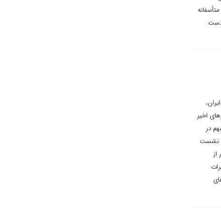
متأسفانه
 دست
یران،
های اخیر
هم در
در نشست
از
رات
ای