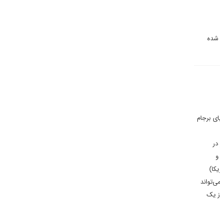
 شده
ای برجام
در
و
کا)
ی‌تواند
ز یک