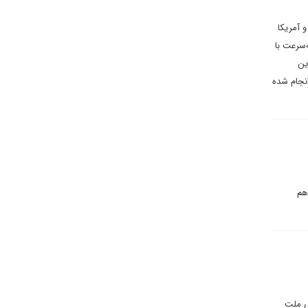
 آمریکا
‌سرعت با
ین
انجام شده
هم
ی ملت