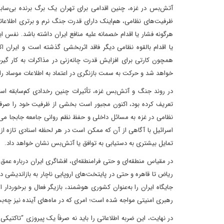
آتش‌بس در غزه، چنین اقدامی برای تهران یک برگ برنده بی‌سابقه
ظرفیت‌های نظامی، هم‌اینک دارای قدرت جنگ نرم و برتری اطلاعاتی 
هرگونه فشار یا اقدام خصمانه علیه منافع ایران داشته باشد. نفس 
یا اقدام بالقوه نظامی دیگر فاقد اثربخشی گذشته است و ایران 
همچون کارتی برای افزایش قدرت چانه‌زنی در مذاکرات به کار گیرد
خواهد شد و حرکت به سمت بازنگری در اعتماد به اطلاعات موساد 
در روند جنگ و آتش‌بس غزه، تأثیرات چنین رخدادی کم‌سابقه است.
تعریف کرده بود، اکنون مجبور است بخشی از ظرفیت خود را صرف ترمیم
نظامی در غزه به مسائل داخلی و حفظ نظم روانی جامعه جابجا می
اسرائیل با آگاهی از آن که ممکن است در هر لحظه اسنادی تازه از 
تمایل بیشتری به دستیابی به توافق یا آتش‌بس نشان خواهد داد.
در مقیاس منطقه‌ای و حتی فرامنطقه‌ای، افشاگری ایران درباره عمق و
ریاض تا قاهره و حتی در پایتخت‌های اروپایی ناچار به بازاندیشی د
جایگاه ایران را به‌عنوان کشوری هوشمند، بازیگر فعال و برخوردار ا
رهبری امنیتی مواجه شده است؛ امری که در ماه‌های آینده نیز چه‌بسا 
در نهایت، این ضربه اطلاعاتی را باید نه صرفاً یک پیروزی “تاکتیک